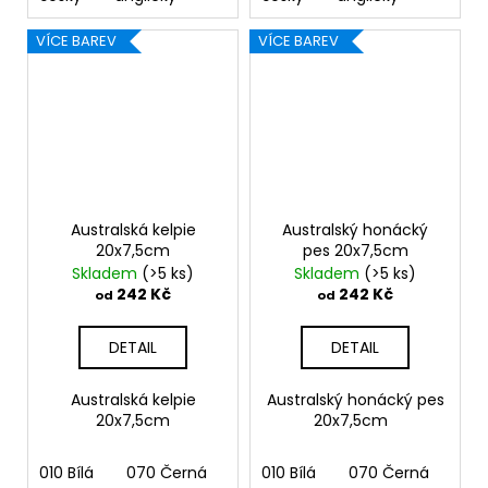
VÍCE BAREV
VÍCE BAREV
Australská kelpie
Australský honácký
20x7,5cm
pes 20x7,5cm
Skladem
(>5 ks)
Skladem
(>5 ks)
242 Kč
242 Kč
od
od
DETAIL
DETAIL
Australská kelpie
Australský honácký pes
20x7,5cm
20x7,5cm
010 Bílá
070 Černá
090 Stříbrná
010 Bílá
070 Černá
091 Zlatá
090
03