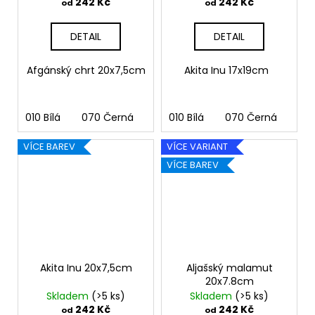
242 Kč
242 Kč
od
od
DETAIL
DETAIL
Afgánský chrt 20x7,5cm
Akita Inu 17x19cm
010 Bílá
070 Černá
090 Stříbrná
010 Bílá
070 Černá
091 Zlatá
090
03
VÍCE BAREV
VÍCE VARIANT
VÍCE BAREV
Akita Inu 20x7,5cm
Aljašský malamut
20x7.8cm
Skladem
(>5 ks)
Skladem
(>5 ks)
242 Kč
242 Kč
od
od