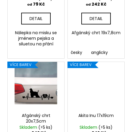
u
79 Kč
242 Kč
od
od
k
t
DETAIL
DETAIL
ů
Nálepka na misku se
Afgánský chrt 19x7,8cm
jménem pejska a
siluetou na přání
česky
anglicky
VÍCE BAREV
VÍCE BAREV
Afgánský chrt
Akita Inu 17x19cm
20x7,5cm
Skladem
(>5 ks)
Skladem
(>5 ks)