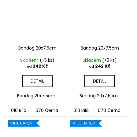
Bandog 20x7,5cm
Bandog 20x7,5cm
Skladem
(>5 ks)
Skladem
(>5 ks)
242 Kč
242 Kč
od
od
DETAIL
DETAIL
Bandog 20x7,5cm
Bandog 20x7,5cm
010 Bílá
070 Černá
090 Stříbrná
010 Bílá
070 Černá
091 Zlatá
090
03
VÍCE BAREV
VÍCE BAREV