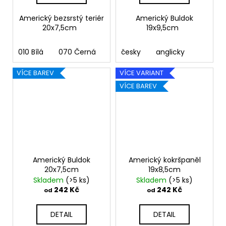
Americký bezsrstý teriér
Americký Buldok
20x7,5cm
19x9,5cm
010 Bílá
070 Černá
090 Stříbrná
česky
anglicky
091 Zlatá
03
VÍCE BAREV
VÍCE VARIANT
VÍCE BAREV
Americký Buldok
Americký kokršpaněl
20x7,5cm
19x8,5cm
Skladem
(>5 ks)
Skladem
(>5 ks)
242 Kč
242 Kč
od
od
DETAIL
DETAIL