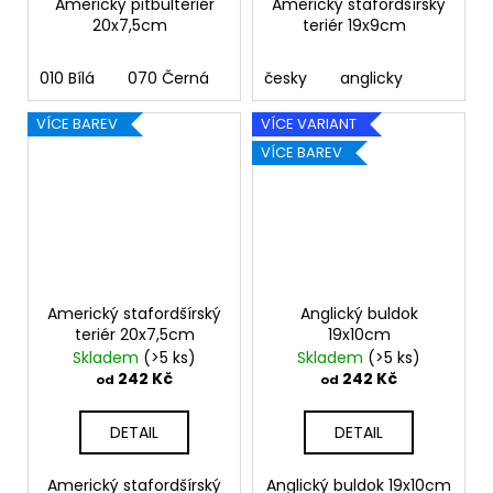
Americký pitbulteriér
Americký stafordšírský
20x7,5cm
teriér 19x9cm
010 Bílá
070 Černá
090 Stříbrná
česky
anglicky
091 Zlatá
03
VÍCE BAREV
VÍCE VARIANT
VÍCE BAREV
Americký stafordšírský
Anglický buldok
teriér 20x7,5cm
19x10cm
Skladem
(>5 ks)
Skladem
(>5 ks)
242 Kč
242 Kč
od
od
DETAIL
DETAIL
Americký stafordšírský
Anglický buldok 19x10cm