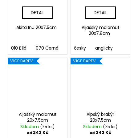
DETAIL
DETAIL
Akita Inu 20x7,5cm
Aljašský malamut
20x7.8cm
010 Bílá
070 Černá
090 Stříbrná
česky
anglicky
091 Zlatá
03
VÍCE BAREV
VÍCE BAREV
Aljašský malamut
Alpský brakýř
20x7,5cm
20x7,5cm
Skladem
(>5 ks)
Skladem
(>5 ks)
242 Kč
242 Kč
od
od