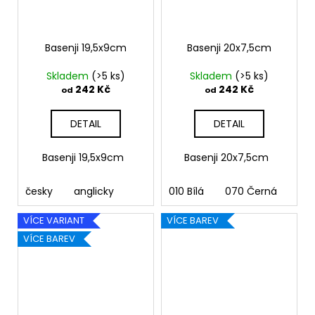
Basenji 19,5x9cm
Basenji 20x7,5cm
Skladem
(>5 ks)
Skladem
(>5 ks)
242 Kč
242 Kč
od
od
DETAIL
DETAIL
Basenji 19,5x9cm
Basenji 20x7,5cm
česky
anglicky
010 Bílá
070 Černá
090
VÍCE VARIANT
VÍCE BAREV
VÍCE BAREV