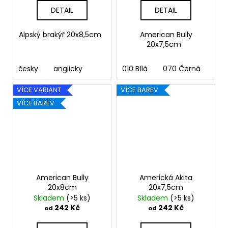
DETAIL
DETAIL
Alpský brakýř 20x8,5cm
American Bully
20x7,5cm
česky
anglicky
010 Bílá
070 Černá
090
VÍCE VARIANT
VÍCE BAREV
VÍCE BAREV
American Bully
Americká Akita
20x8cm
20x7,5cm
Skladem
(>5 ks)
Skladem
(>5 ks)
242 Kč
242 Kč
od
od