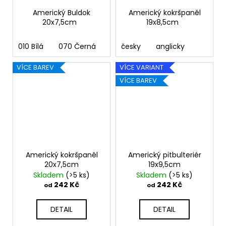
Americký Buldok
Americký kokršpaněl
20x7,5cm
19x8,5cm
010 Bílá
070 Černá
090 Stříbrná
česky
anglicky
091 Zlatá
03
VÍCE BAREV
VÍCE VARIANT
VÍCE BAREV
Americký kokršpaněl
Americký pitbulteriér
20x7,5cm
19x9,5cm
Skladem
(>5 ks)
Skladem
(>5 ks)
242 Kč
242 Kč
od
od
DETAIL
DETAIL