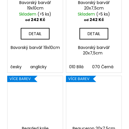
Bavorský barvář
Bavorský barvář
19x10cm
20x7,5cm
Skladem
(>5 ks)
Skladem
(>5 ks)
242 Kč
242 Kč
od
od
DETAIL
DETAIL
Bavorský barvář 19x10cm
Bavorský barvář
20x7,5cm
česky
anglicky
010 Bílá
070 Černá
090
VÍCE BAREV
VÍCE BAREV
Bearded kolie
Beauceron 20x7,5cm