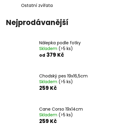
Ostatní zvířata
a
j
Nejprodávanější
í
t
?
Nálepka podle fotky
Skladem
(>5 ks)
379 Kč
od
HLEDAT
Chodský pes 19x16,5cm
Skladem
(>5 ks)
259 Kč
D
o
p
Cane Corso 19x14cm
Skladem
(>5 ks)
o
259 Kč
r
u