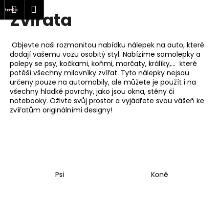
K
at
Nákupní
Menu
Přihlášení
Zvířata
Přejít
o
Zpět
Zpět
na
košík
š
obsah
í
Objevte naši rozmanitou nabídku nálepek na auto, které
C
k
dodají vašemu vozu osobitý styl. Nabízíme samolepky a
o
polepy se psy, kočkami, koňmi, morčaty, králíky,... které
potěší všechny milovníky zvířat. Tyto nálepky nejsou
p
určeny pouze na automobily, ale můžete je použít i na
o
všechny hladké povrchy, jako jsou okna, stěny či
notebooky. Oživte svůj prostor a vyjádřete svou vášeň ke
t
zvířatům originálními designy!
ř
e
b
u
j
Psi
Koně
e
t
e
n