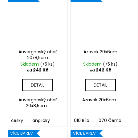
Auvergneský ohař
Azavak 20x6cm
20x8,5cm
Skladem
(>5 ks)
Skladem
(>5 ks)
242 Kč
242 Kč
od
od
DETAIL
DETAIL
Auvergneský ohař
Azavak 20x6cm
20x8,5cm
česky
anglicky
010 Bílá
070 Černá
090
VÍCE BAREV
VÍCE BAREV