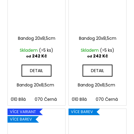
Bandog 20x8,5cm
Bandog 20x8,5cm
Skladem
(>5 ks)
Skladem
(>5 ks)
242 Kč
242 Kč
od
od
DETAIL
DETAIL
Bandog 20x8,5cm
Bandog 20x8,5cm
010 Bílá
070 Černá
090 Stříbrná
010 Bílá
070 Černá
091 Zlatá
090
03
VÍCE VARIANT
VÍCE BAREV
VÍCE BAREV