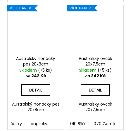
VÍCE BAREV
VÍCE BAREV
Australský honácký
Australský ovčák
pes 20x8cm
20x7,5cm
Skladem
(>5 ks)
Skladem
(>5 ks)
242 Kč
242 Kč
od
od
DETAIL
DETAIL
Australský honácký pes
Australský ovčák
20x8cm
20x7,5cm
česky
anglicky
010 Bílá
070 Černá
090