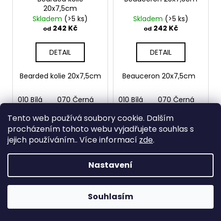
20x7,5cm
Skladem
(>5 ks)
Skladem
(>5 ks)
242 Kč
242 Kč
od
od
DETAIL
DETAIL
Bearded kolie 20x7,5cm
Beauceron 20x7,5cm
010 Bílá
070 Černá
090 Stříbrná
010 Bílá
070 Černá
091 Zlatá
090
03
🐾
Tento web používá soubory cookie. Dalším
VÍCE BAREV
VÍCE BAREV
🐾
procházením tohoto webu vyjadřujete souhlas s
jejich používáním.. Více informací
zde
.
🐾
Nastavení
Souhlasím
Beauceron 20x8cm
Bedlington teriér
20x7,5cm