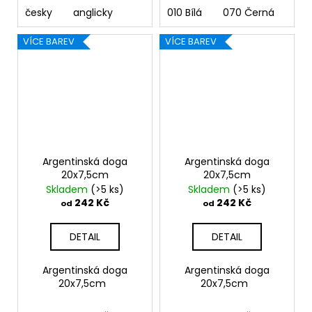
česky
anglicky
010 Bílá
070 Černá
090
VÍCE BAREV
VÍCE BAREV
Argentinská doga
Argentinská doga
20x7,5cm
20x7,5cm
Skladem
(>5 ks)
Skladem
(>5 ks)
242 Kč
242 Kč
od
od
DETAIL
DETAIL
Argentinská doga
Argentinská doga
20x7,5cm
20x7,5cm