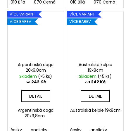
010 Bílá
070 Černá
090 Stříbrná
010 Bílá
070 Černá
091 Zlatá
090
03
VÍCE VARIANT
VÍCE VARIANT
VÍCE BAREV
VÍCE BAREV
Argentinská doga
Australská kelpie
20x9,8cm
19x8cm
Skladem
(>5 ks)
Skladem
(>5 ks)
242 Kč
242 Kč
od
od
DETAIL
DETAIL
Argentinská doga
Australská kelpie 19x8cm
20x9,8cm
česky
anglicky
česky
anglicky