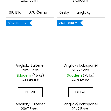
20x7,5cm
18,5x10cm
010 Bílá
070 Černá
090 Stříbrná
česky
anglicky
091 Zlatá
03
VÍCE BAREV
VÍCE BAREV
Anglický Bulteriér
Anglický kokršpaněl
20x7,5cm
20x7,5cm
Skladem
(>5 ks)
Skladem
(>5 ks)
242 Kč
242 Kč
od
od
DETAIL
DETAIL
Anglický Bulteriér
Anglický kokršpaněl
20x7,5cm
20x7,5cm