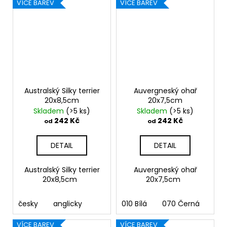
VÍCE BAREV
VÍCE BAREV
Australský Silky terrier
Auvergneský ohař
20x8,5cm
20x7,5cm
Skladem
(>5 ks)
Skladem
(>5 ks)
242 Kč
242 Kč
od
od
DETAIL
DETAIL
Australský Silky terrier
Auvergneský ohař
20x8,5cm
20x7,5cm
česky
anglicky
010 Bílá
070 Černá
090
VÍCE BAREV
VÍCE BAREV