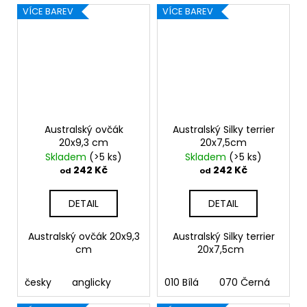
VÍCE BAREV
VÍCE BAREV
Australský ovčák
Australský Silky terrier
20x9,3 cm
20x7,5cm
Skladem
(>5 ks)
Skladem
(>5 ks)
242 Kč
242 Kč
od
od
DETAIL
DETAIL
Australský ovčák 20x9,3
Australský Silky terrier
cm
20x7,5cm
česky
anglicky
010 Bílá
070 Černá
090