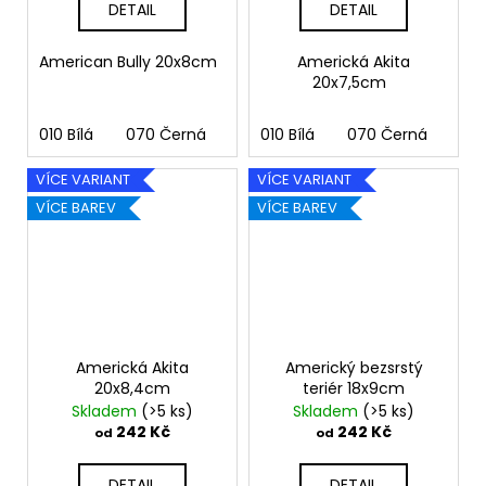
DETAIL
DETAIL
American Bully 20x8cm
Americká Akita
20x7,5cm
010 Bílá
070 Černá
090 Stříbrná
010 Bílá
070 Černá
091 Zlatá
090
03
VÍCE VARIANT
VÍCE VARIANT
VÍCE BAREV
VÍCE BAREV
Americká Akita
Americký bezsrstý
20x8,4cm
teriér 18x9cm
Skladem
(>5 ks)
Skladem
(>5 ks)
242 Kč
242 Kč
od
od
DETAIL
DETAIL