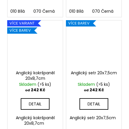
010 Bílá
070 Černá
090 Stříbrná
010 Bílá
070 Černá
091 Zlatá
090
03
VÍCE VARIANT
VÍCE BAREV
VÍCE BAREV
Anglický kokršpaněl
Anglický setr 20x7,5cm
20x8,7cm
Skladem
(>5 ks)
Skladem
(>5 ks)
242 Kč
242 Kč
od
od
DETAIL
DETAIL
Anglický kokršpaněl
Anglický setr 20x7,5cm
20x8,7cm