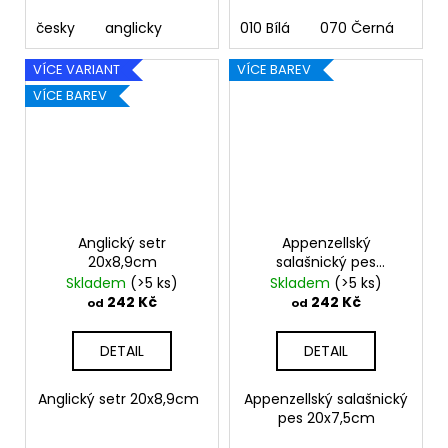
česky
anglicky
010 Bílá
070 Černá
090
VÍCE VARIANT
VÍCE BAREV
VÍCE BAREV
Anglický setr
Appenzellský
20x8,9cm
salašnický pes
20x7,5cm
Skladem
(>5 ks)
Skladem
(>5 ks)
242 Kč
242 Kč
od
od
DETAIL
DETAIL
Anglický setr 20x8,9cm
Appenzellský salašnický
pes 20x7,5cm