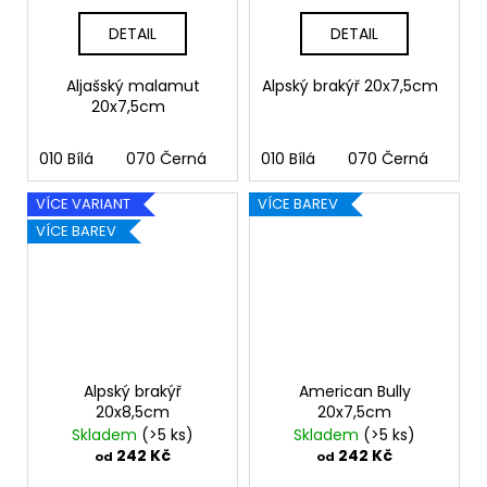
DETAIL
DETAIL
Aljašský malamut
Alpský brakýř 20x7,5cm
20x7,5cm
010 Bílá
070 Černá
090 Stříbrná
010 Bílá
070 Černá
091 Zlatá
090
03
VÍCE VARIANT
VÍCE BAREV
VÍCE BAREV
Alpský brakýř
American Bully
20x8,5cm
20x7,5cm
Skladem
(>5 ks)
Skladem
(>5 ks)
242 Kč
242 Kč
od
od