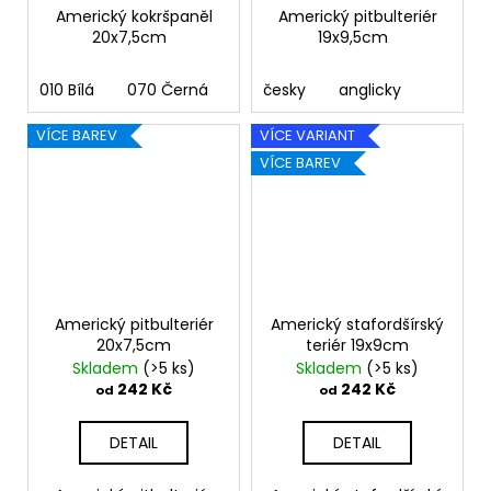
Americký kokršpaněl
Americký pitbulteriér
20x7,5cm
19x9,5cm
010 Bílá
070 Černá
090 Stříbrná
česky
anglicky
091 Zlatá
03
VÍCE BAREV
VÍCE VARIANT
VÍCE BAREV
Americký pitbulteriér
Americký stafordšírský
20x7,5cm
teriér 19x9cm
Skladem
(>5 ks)
Skladem
(>5 ks)
242 Kč
242 Kč
od
od
DETAIL
DETAIL