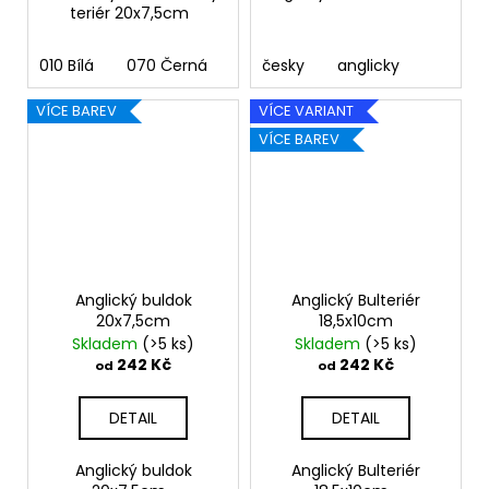
teriér 20x7,5cm
010 Bílá
070 Černá
090 Stříbrná
česky
anglicky
091 Zlatá
03
VÍCE BAREV
VÍCE VARIANT
VÍCE BAREV
Anglický buldok
Anglický Bulteriér
20x7,5cm
18,5x10cm
Skladem
(>5 ks)
Skladem
(>5 ks)
242 Kč
242 Kč
od
od
DETAIL
DETAIL
Anglický buldok
Anglický Bulteriér