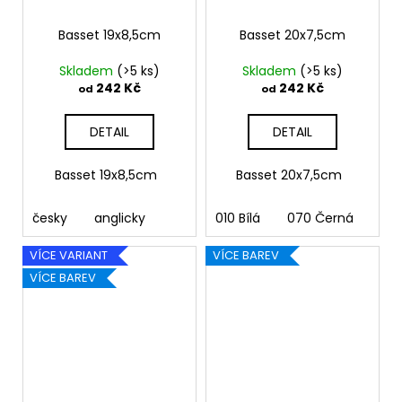
Basset 19x8,5cm
Basset 20x7,5cm
Skladem
(>5 ks)
Skladem
(>5 ks)
242 Kč
242 Kč
od
od
DETAIL
DETAIL
Basset 19x8,5cm
Basset 20x7,5cm
česky
anglicky
010 Bílá
070 Černá
090
VÍCE VARIANT
VÍCE BAREV
VÍCE BAREV