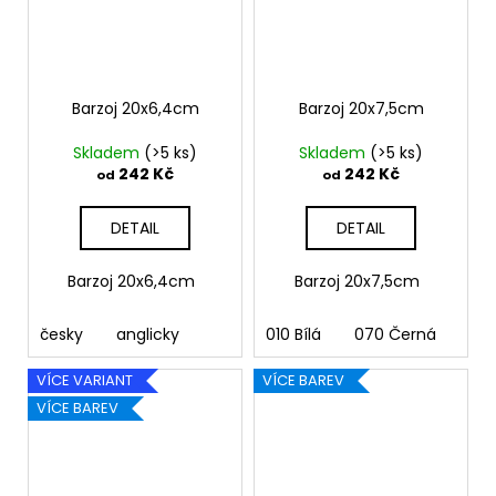
Barzoj 20x6,4cm
Barzoj 20x7,5cm
Skladem
(>5 ks)
Skladem
(>5 ks)
242 Kč
242 Kč
od
od
DETAIL
DETAIL
Barzoj 20x6,4cm
Barzoj 20x7,5cm
česky
anglicky
010 Bílá
070 Černá
090
VÍCE VARIANT
VÍCE BAREV
VÍCE BAREV