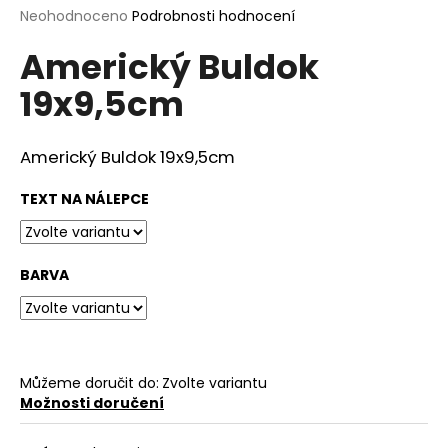
Průměrné
Neohodnoceno
Podrobnosti hodnocení
a
hodnocení
j
Americký Buldok
produktu
í
je
19x9,5cm
0,0
t
z
?
5
hvězdiček.
Americký Buldok 19x9,5cm
TEXT NA NÁLEPCE
HLEDAT
BARVA
D
o
p
o
Můžeme doručit do:
Zvolte variantu
Možnosti doručení
r
u