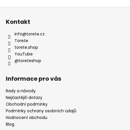
Z
á
Kontakt
p
a
info
@
torete.cz
t
Torete
í
torete.shop
YouTube
@toreteshop
Informace pro vás
Rady a návody
Nejčastější dotazy
Obchodní podmínky
Podmínky ochrany osobních údajů
Hodnocení obchodu
Blog