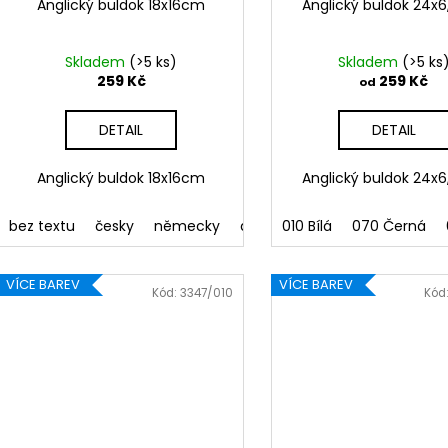
Anglický buldok 18x16cm
Anglický buldok 24x
Skladem
(>5 ks)
Skladem
(>5 ks
259 Kč
259 Kč
od
DETAIL
DETAIL
Anglický buldok 18x16cm
Anglický buldok 24x
bez textu
česky
německy
anglicky
010 Bílá
francouzsky
070 Černá
slo
VÍCE BAREV
VÍCE BAREV
Kód:
3347/010
Kód