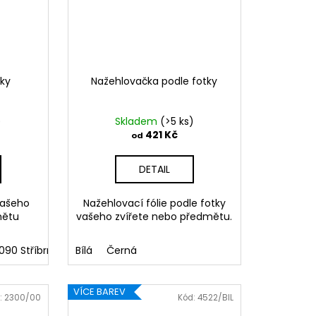
tky
Nažehlovačka podle fotky
)
Skladem
(>5 ks)
421 Kč
od
DETAIL
vašeho
Nažehlovací fólie podle fotky
mětu
vašeho zvířete nebo předmětu.
090 Stříbrná
091 Zlatá
Bílá
Černá
032 Červená
041 Růžová
086 Mo
VÍCE BAREV
:
2300/00
Kód:
4522/BIL