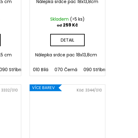
6,5 cm
Nálepka srdce pac 18x13,8cm
)
Skladem
(>5 ks)
259 Kč
od
DETAIL
6,5 cm
Nálepka srdce pac 18x13,8cm
vensky
090 Stříbrná
polsky
091 Zlatá
010 Bílá
maďarsky
070 Černá
032 Červená
090 Stříbrná
041 Růžová
091 Zlatá
086 Mo
VÍCE BAREV
:
3332/010
Kód:
3344/010