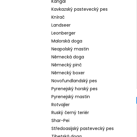
Kangal
Kavkazský pastevecký pes
Knírač
Landseer
Leonberger
Malorská doga
Neapolský mastin
Německá doga
Německý pinč
Německý boxer
Novofundlandský pes
Pyrenejský horský pes
Pyrenejský mastin
Rotvajler
Ruský černý teriér
Shar-Pei
Středoasijský pastevecký pes
Tibetská doga