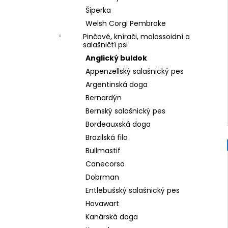
Šiperka
Welsh Corgi Pembroke
Pinčové, knírači, molossoidní a
salašničtí psi
Anglický buldok
Appenzellský salašnický pes
Argentinská doga
Bernardýn
Bernský salašnický pes
Bordeauxská doga
Brazilská fila
Bullmastif
Canecorso
Dobrman
Entlebušský salašnický pes
Hovawart
Kanárská doga