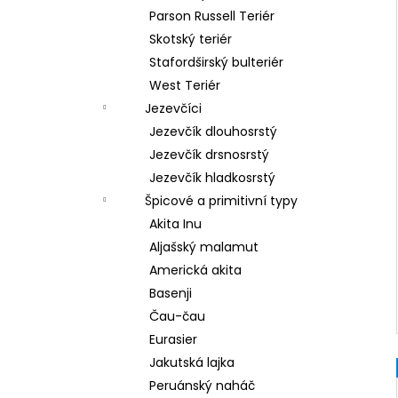
Parson Russell Teriér
Skotský teriér
Stafordširský bulteriér
West Teriér
Jezevčíci
Jezevčík dlouhosrstý
Jezevčík drsnosrstý
Jezevčík hladkosrstý
Špicové a primitivní typy
Akita Inu
Aljašský malamut
Americká akita
Basenji
Čau-čau
Eurasier
Jakutská lajka
Peruánský naháč