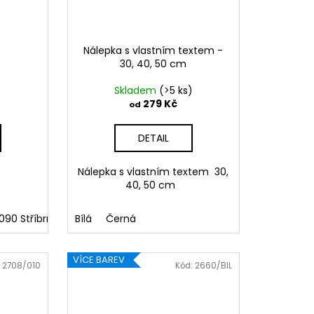
Nálepka s vlastním textem -
30, 40, 50 cm
)
Skladem
(>5 ks)
279 Kč
od
DETAIL
Nálepka s vlastním textem 30,
40, 50 cm
á
090 Stříbrná
041 Růžová
091 Zlatá
Bílá
086 Modrá
Černá
032 Červená
062 Zelená
041 Růžová
022 Žlutá
086 Mo
800 Hn
VÍCE BAREV
:
2708/010
Kód:
2660/BIL