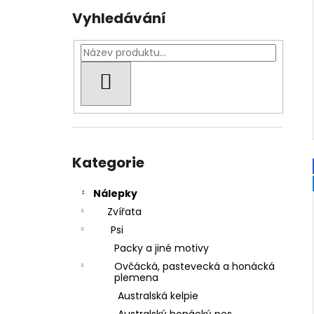
Vyhledávání
HLEDAT
Přeskočit
kategorie
Kategorie
Nálepky
Zvířata
Psi
Packy a jiné motivy
Ovčácká, pastevecká a honácká
plemena
Australská kelpie