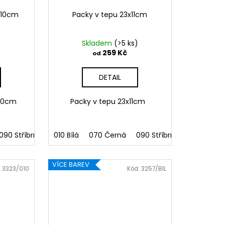
x10cm
Packy v tepu 23x11cm
)
Skladem
(>5 ks)
259 Kč
od
DETAIL
x10cm
Packy v tepu 23x11cm
á
090 Stříbrná
041 Růžová
091 Zlatá
010 Bílá
086 Modrá
070 Černá
032 Červená
062 Zelená
090 Stříbrná
041 Růžová
022 Žlutá
091 Zlatá
086 Mo
800 Hn
VÍCE BAREV
:
3323/010
Kód:
3257/BIL