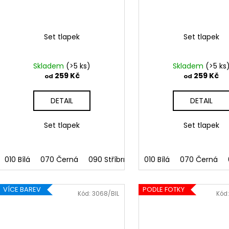
Set tlapek
Set tlapek
Skladem
(>5 ks)
Skladem
(>5 ks
259 Kč
259 Kč
od
od
DETAIL
DETAIL
Set tlapek
Set tlapek
010 Bílá
070 Černá
090 Stříbrná
091 Zlatá
010 Bílá
070 Černá
032 Červen
VÍCE BAREV
PODLE FOTKY
Kód:
3068/BIL
Kód