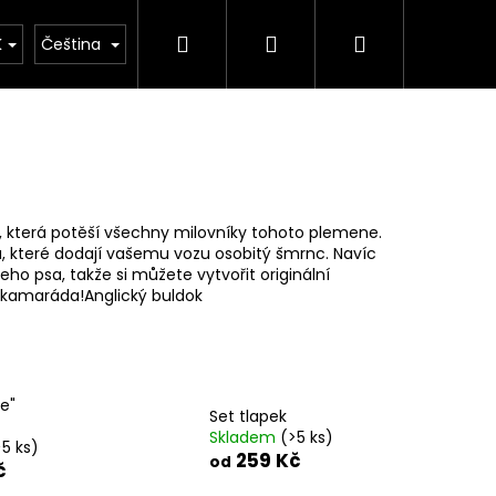
Hledat
Přihlášení
Nákupní
K
Čeština
košík
, která potěší všechny milovníky tohoto plemene.
, které dodají vašemu vozu osobitý šmrnc. Navíc
o psa, takže si můžete vytvořit originální
 kamaráda!Anglický buldok
e"
Set tlapek
Skladem
(>5 ks)
>5 ks)
259 Kč
od
č