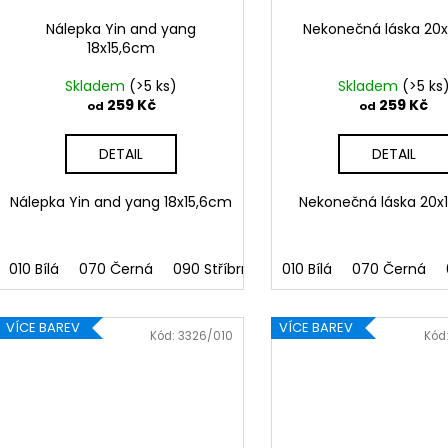
Nálepka Yin and yang
Nekonečná láska 20
18x15,6cm
Skladem
(>5 ks)
Skladem
(>5 ks
259 Kč
259 Kč
od
od
DETAIL
DETAIL
Nálepka Yin and yang 18x15,6cm
Nekonečná láska 20
010 Bílá
070 Černá
090 Stříbrná
091 Zlatá
010 Bílá
070 Černá
032 Červen
VÍCE BAREV
VÍCE BAREV
Kód:
3326/010
Kód