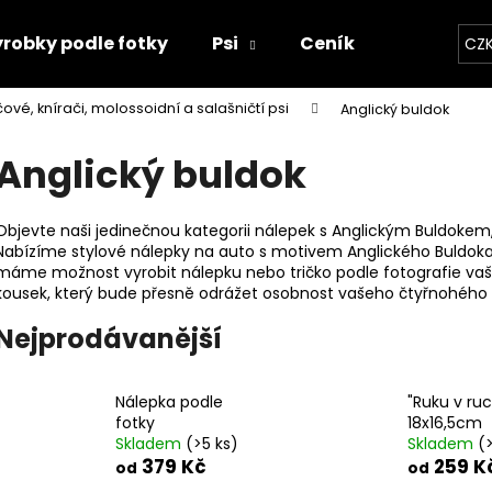
robky podle fotky
Psi
Ceník
Kontakty
CZ
čové, knírači, molossoidní a salašničtí psi
Anglický buldok
Co potřebujete najít?
Anglický buldok
HLEDAT
Objevte naši jedinečnou kategorii nálepek s Anglickým Buldokem
Nabízíme stylové nálepky na auto s motivem Anglického Buldoka
máme možnost vyrobit nálepku nebo tričko podle fotografie vašeh
kousek, který bude přesně odrážet osobnost vašeho čtyřnohého
Doporučujeme
Nejprodávanější
Nálepka podle
"Ruku v ruc
fotky
18x16,5cm
Skladem
(>5 ks)
Skladem
(
379 Kč
259 K
od
od
"RUKU V RUCE" 18X16,5CM
SET TLAPEK