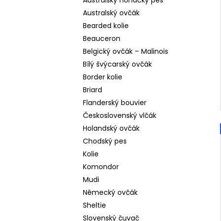
Australský honácký pes
Australský ovčák
Bearded kolie
Beauceron
Belgický ovčák – Malinois
Bílý švýcarský ovčák
Border kolie
Briard
Flanderský bouvier
Československý vlčák
Holandský ovčák
Chodský pes
Kolie
Komondor
Mudi
Německý ovčák
Sheltie
Slovenský čuvač