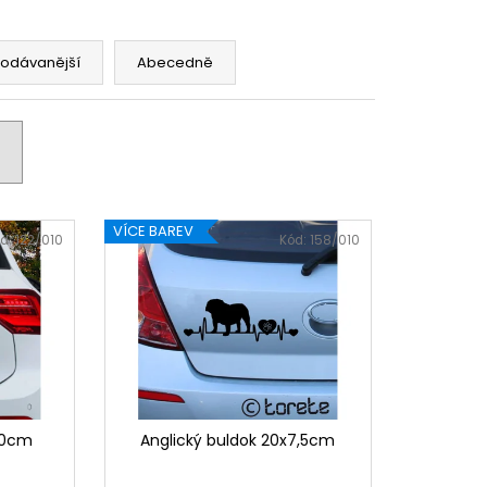
rodávanější
Abecedně
VÍCE BAREV
d:
122/010
Kód:
158/010
x10cm
Anglický buldok 20x7,5cm