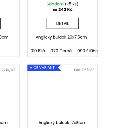
)
Skladem
(>5 ks)
242 Kč
od
DETAIL
x10cm
Anglický buldok 20x7,5cm
010 Bílá
070 Černá
090 Stříbrná
091 Zlatá
VÍCE VARIANT
:
2210/010
Kód:
116/CES
,5cm
Anglický buldok 17x16cm