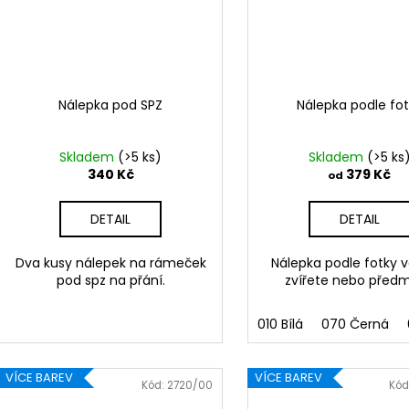
Nálepka pod SPZ
Nálepka podle fo
Skladem
(>5 ks)
Skladem
(>5 ks
340 Kč
379 Kč
od
DETAIL
DETAIL
Dva kusy nálepek na rámeček
Nálepka podle fotky 
pod spz na přání.
zvířete nebo před
010 Bílá
070 Černá
VÍCE BAREV
VÍCE BAREV
Kód:
2720/00
Kód