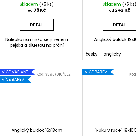
k
Skladem
(>5 ks)
Skladem
(>5 ks
t
79 Kč
242 Kč
od
od
ů
DETAIL
DETAIL
Nálepka na misku se jménem
Anglický buldok 19
pejska a siluetou na přání
česky
anglicky
VÍCE VARIANT
VÍCE BAREV
Kód:
3896/010/BEZ
Kód
VÍCE BAREV
Anglický buldok 16x13cm
"Ruku v ruce" 18x16