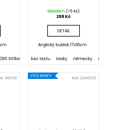
)
Skladem
(>5 ks)
259 Kč
DETAIL
6,5cm
Anglický buldok 17x16cm
090 Stříbrná
091 Zlatá
bez textu
032 Červená
česky
německy
041 Růžová
anglicky
086 Mo
fran
VÍCE BAREV
ód:
119/010
Kód:
2204/010