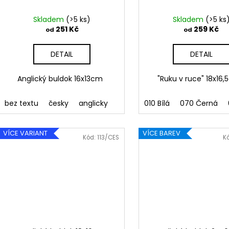
Skladem
(>5 ks)
Skladem
(>5 ks
251 Kč
259 Kč
od
od
DETAIL
DETAIL
Anglický buldok 16x13cm
"Ruku v ruce" 18x1
bez textu
česky
anglicky
010 Bílá
070 Černá
VÍCE VARIANT
VÍCE BAREV
Kód:
113/CES
K