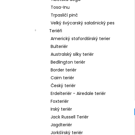
Tosa-Inu
Trpasličí pinč
Velký švýcarský salašnický pes
Teriéři
Americký stafordširský terier
Bulteriér
Australský silky teriér
Bedlington teriér
Border teriér
Cairn teriér
Český teriér
Erdelteriér - Airedale teriér
Foxteriér
Irský teriér
Jack Russell Teriér
Jagdteriér
Jorkšírský teriér