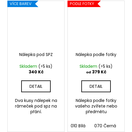
VÍCE BAREV
PODLE FOTKY
Nálepka pod SPZ
Nálepka podle fotky
Skladem
(>5 ks)
Skladem
(>5 ks)
340 Kč
379 Kč
od
DETAIL
DETAIL
Dva kusy nálepek na
Nálepka podle fotky
rámeček pod spz na
vašeho zvířete nebo
přání.
předmětu
010 Bílá
070 Černá
090