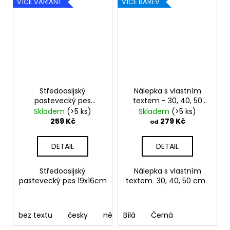
VÍCE VARIANT
VÍCE BAREV
Středoasijský
Nálepka s vlastním
pastevecký pes
textem - 30, 40, 50
19x16cm
cm
Skladem
(>5 ks)
Skladem
(>5 ks)
259 Kč
279 Kč
od
DETAIL
DETAIL
Středoasijský
Nálepka s vlastním
pastevecký pes 19x16cm
textem 30, 40, 50 cm
bez textu
česky
německy
Bílá
Černá
anglicky
francouz