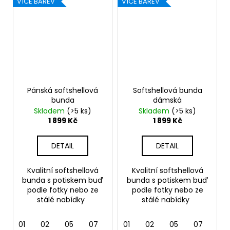
VÍCE BAREV
VÍCE BAREV
Pánská softshellová
Softshellová bunda
bunda
dámská
Skladem
(>5 ks)
Skladem
(>5 ks)
1 899 Kč
1 899 Kč
DETAIL
DETAIL
Kvalitní softshellová
Kvalitní softshellová
bunda s potiskem buď
bunda s potiskem buď
podle fotky nebo ze
podle fotky nebo ze
stálé nabídky
stálé nabídky
01
02
05
07
12
01
36
02
62
05
69
07
12