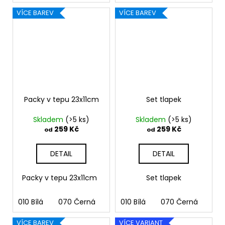
VÍCE BAREV
VÍCE BAREV
Packy v tepu 23x11cm
Set tlapek
Skladem
(>5 ks)
Skladem
(>5 ks)
259 Kč
259 Kč
od
od
DETAIL
DETAIL
Packy v tepu 23x11cm
Set tlapek
010 Bílá
070 Černá
090 Stříbrná
010 Bílá
070 Černá
091 Zlatá
090
03
VÍCE BAREV
VÍCE VARIANT