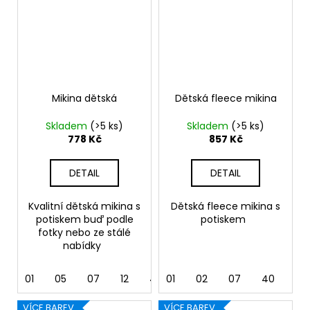
Mikina dětská
Dětská fleece mikina
Skladem
(>5 ks)
Skladem
(>5 ks)
778 Kč
857 Kč
DETAIL
DETAIL
Kvalitní dětská mikina s
Dětská fleece mikina s
potiskem buď podle
potiskem
fotky nebo ze stálé
nabídky
01
05
07
12
40
01
44
02
62
07
40
44
VÍCE BAREV
VÍCE BAREV