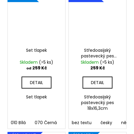
Set tlapek
Středoasijský
pastevecký pes
18x16,3cm
Skladem
(>5 ks)
Skladem
(>5 ks)
259 Kč
259 Kč
od
DETAIL
DETAIL
Set tlapek
Středoasijský
pastevecký pes
18x16,3cm
010 Bílá
070 Černá
090 Stříbrná
bez textu
091 Zlatá
česky
něme
03