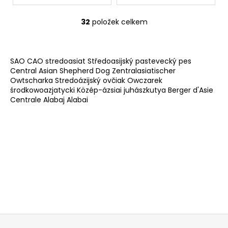
32
položek celkem
O
v
l
á
SAO CAO stredoasiat Středoasijský pastevecký pes
d
Central Asian Shepherd Dog Zentralasiatischer
Owtscharka Stredoázijský ovčiak Owczarek
a
środkowoazjatycki Közép-ázsiai juhászkutya Berger d'Asie
c
Centrale Alabaj Alabai
í
p
r
v
k
y
v
ý
p
i
s
Z