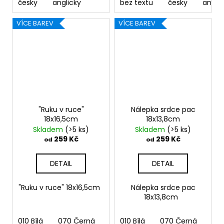
česky
anglicky
bez textu
česky
anglic
VÍCE BAREV
VÍCE BAREV
"Ruku v ruce"
Nálepka srdce pac
18x16,5cm
18x13,8cm
Skladem
(>5 ks)
Skladem
(>5 ks)
259 Kč
259 Kč
od
od
DETAIL
DETAIL
"Ruku v ruce" 18x16,5cm
Nálepka srdce pac
18x13,8cm
010 Bílá
070 Černá
090 Stříbrná
010 Bílá
070 Černá
091 Zlatá
090
03