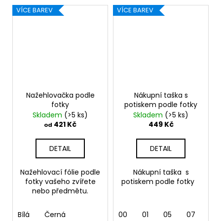
VÍCE BAREV
VÍCE BAREV
Nažehlovačka podle
Nákupní taška s
fotky
potiskem podle fotky
Skladem
(>5 ks)
Skladem
(>5 ks)
421 Kč
449 Kč
od
DETAIL
DETAIL
Nažehlovací fólie podle
Nákupní taška s
fotky vašeho zvířete
potiskem podle fotky
nebo předmětu.
Bílá
Černá
00
01
05
07
10 