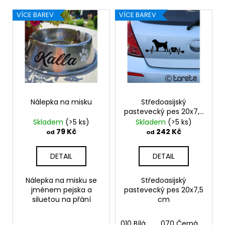
r
č
V
u
o
VÍCE BAREV
VÍCE BAREV
j
ý
d
e
p
u
m
i
k
e
s
t
p
ů
SET
r
TLAPEK
o
Nálepka na misku
Středoasijský
259
pastevecký pes 20x7,5
d
Kč
cm
Skladem
(>5 ks)
Skladem
(>5 ks)
u
79 Kč
242 Kč
od
od
k
t
DETAIL
DETAIL
ů
Nálepka na misku se
Středoasijský
jménem pejska a
pastevecký pes 20x7,5
siluetou na přání
cm
010 Bílá
070 Černá
090