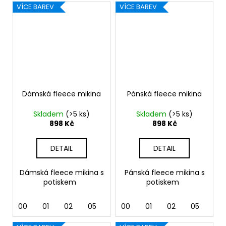
VÍCE BAREV
VÍCE BAREV
Dámská fleece mikina
Pánská fleece mikina
Skladem
(>5 ks)
Skladem
(>5 ks)
898 Kč
898 Kč
DETAIL
DETAIL
Dámská fleece mikina s
Pánská fleece mikina s
potiskem
potiskem
00
01
02
05
07
00
24
01
40
02
44
05
92
07