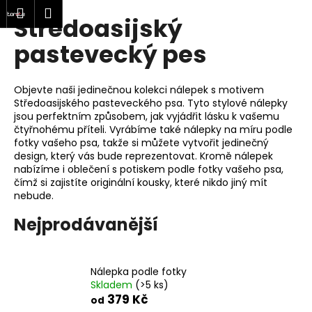
K
at
Nákupní
Menu
Přihlášení
Středoasijský
Přejít
o
Zpět
Zpět
na
košík
š
pastevecký pes
obsah
í
C
k
Objevte naši jedinečnou kolekci nálepek s motivem
o
Středoasijského pasteveckého psa. Tyto stylové nálepky
p
jsou perfektním způsobem, jak vyjádřit lásku k vašemu
o
čtyřnohému příteli. Vyrábíme také nálepky na míru podle
fotky vašeho psa, takže si můžete vytvořit jedinečný
t
design, který vás bude reprezentovat. Kromě nálepek
ř
nabízíme i oblečení s potiskem podle fotky vašeho psa,
e
čímž si zajistíte originální kousky, které nikdo jiný mít
nebude.
b
u
Nejprodávanější
j
e
t
Nálepka podle fotky
Skladem
(>5 ks)
e
379 Kč
od
n