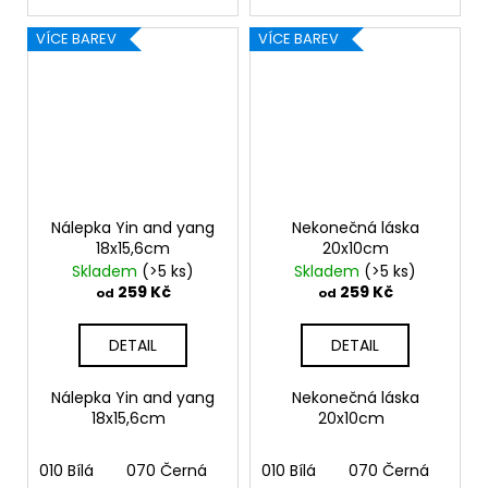
VÍCE BAREV
VÍCE BAREV
Nálepka Yin and yang
Nekonečná láska
18x15,6cm
20x10cm
Skladem
(>5 ks)
Skladem
(>5 ks)
259 Kč
259 Kč
od
od
DETAIL
DETAIL
Nálepka Yin and yang
Nekonečná láska
18x15,6cm
20x10cm
010 Bílá
070 Černá
090 Stříbrná
010 Bílá
070 Černá
091 Zlatá
090
03