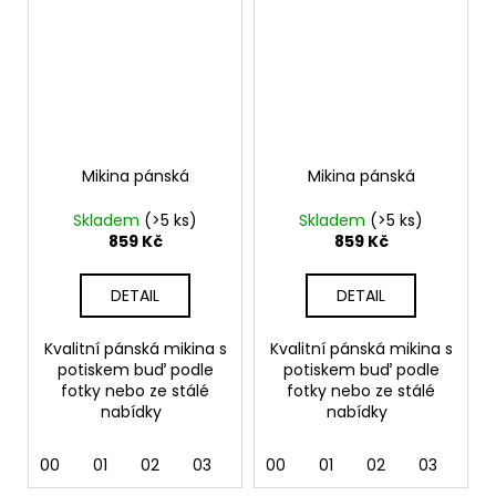
Mikina pánská
Mikina pánská
Skladem
(>5 ks)
Skladem
(>5 ks)
859 Kč
859 Kč
DETAIL
DETAIL
Kvalitní pánská mikina s
Kvalitní pánská mikina s
potiskem buď podle
potiskem buď podle
fotky nebo ze stálé
fotky nebo ze stálé
nabídky
nabídky
00
01
02
03
04
00
05
01
06
02
07
03
12
04