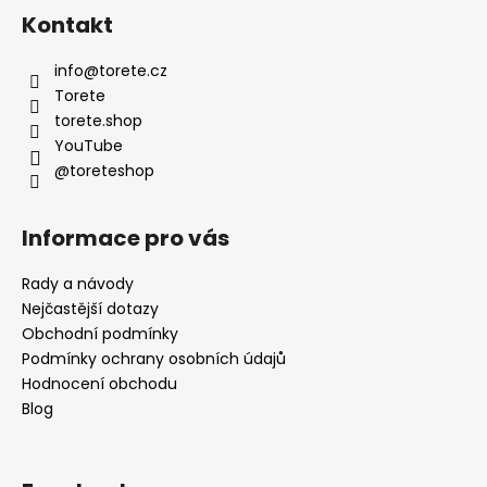
u
á
Kontakt
p
a
info
@
torete.cz
t
Torete
í
torete.shop
YouTube
@toreteshop
Informace pro vás
Rady a návody
Nejčastější dotazy
Obchodní podmínky
Podmínky ochrany osobních údajů
Hodnocení obchodu
Blog