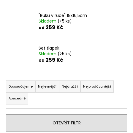
a
j
"Ruku v ruce" 18x16,5cm
Skladem
(>5 ks)
í
259 Kč
od
t
?
Set tlapek
Skladem
(>5 ks)
259 Kč
od
HLEDAT
Ř
a
Doporučujeme
Nejlevnější
Nejdražší
Nejprodávanější
z
D
Abecedně
o
e
p
n
o
í
r
OTEVŘÍT FILTR
p
u