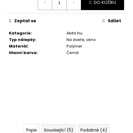
č
DO KOŠÍKU
cena:
u
j
e
Zeptat se
Sdílet
m
e
Kategorie
:
Akita Inu
Typ nálepky
:
Na dveře, okno
Materiál
:
Polymer
"RUKU
Hlavní barva
:
Černá
V
RUCE"
18X16,5CM
259
Kč
Popis
Související (5)
Podobné (4)