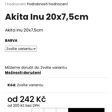
Průměrné
1 hodnocení
Podrobnosti hodnocení
a
hodnocení
j
Akita Inu 20x7,5cm
produktu
í
je
5,0
t
z
Akita Inu 20x7,5cm
?
5
hvězdiček.
BARVA
HLEDAT
Můžeme doručit do:
Zvolte variantu
Možnosti doručení
D
o
Kód:
Zvolte variantu
p
o
od
242 Kč
r
od
200 Kč
bez DPH
u
Měrná