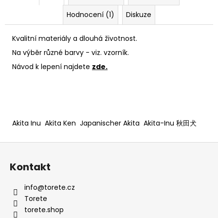
Hodnocení (1)
Diskuze
Kvalitní materiály a dlouhá životnost.
Na výběr různé barvy - viz. vzorník.
Návod k lepení najdete
zde.
Akita Inu Akita Ken Japanischer Akita Akita-Inu 秋田犬
Z
á
Kontakt
p
a
info
@
torete.cz
t
Torete
í
torete.shop