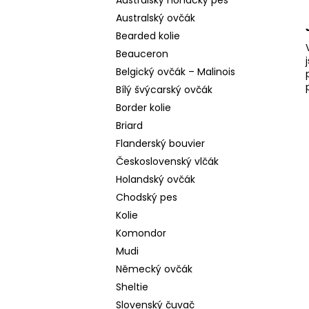
Australský honácký pes
Australský ovčák
Bearded kolie
Beauceron
Belgický ovčák – Malinois
Bílý švýcarský ovčák
Border kolie
Briard
Flanderský bouvier
Československý vlčák
Holandský ovčák
Chodský pes
Kolie
Komondor
Mudi
Německý ovčák
Sheltie
Slovenský čuvač