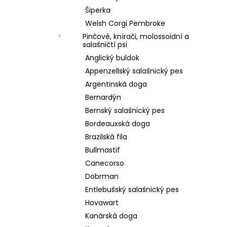
Šiperka
Welsh Corgi Pembroke
Pinčové, knírači, molossoidní a
salašničtí psi
Anglický buldok
Appenzellský salašnický pes
Argentinská doga
Bernardýn
Bernský salašnický pes
Bordeauxská doga
Brazilská fila
Bullmastif
Canecorso
Dobrman
Entlebušský salašnický pes
Hovawart
Kanárská doga