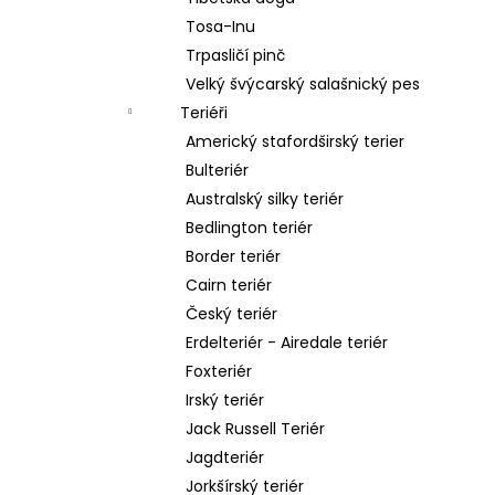
Tosa-Inu
Trpasličí pinč
Velký švýcarský salašnický pes
Teriéři
Americký stafordširský terier
Bulteriér
Australský silky teriér
Bedlington teriér
Border teriér
Cairn teriér
Český teriér
Erdelteriér - Airedale teriér
Foxteriér
Irský teriér
Jack Russell Teriér
Jagdteriér
Jorkšírský teriér