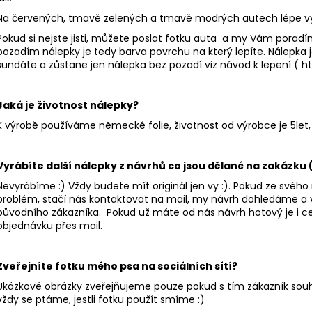
Na červených, tmavě zelených a tmavě modrých autech lépe vyn
Pokud si nejste jisti, můžete poslat fotku auta a my Vám poradí
pozadím nálepky je tedy barva povrchu na který lepíte. Nálepka j
sundáte a zůstane jen nálepka bez pozadí viz návod k lepení (
h
Jaká je životnost nálepky?
K výrobě používáme německé folie, životnost od výrobce je 5let, 
Vyrábíte další nálepky z návrhů co jsou dělané na zakázku
Nevyrábíme :) Vždy budete mít originál jen vy :). Pokud ze svého 
problém, stačí nás kontaktovat na mail, my návrh dohledáme a vy
původního zákazníka. Pokud už máte od nás návrh hotový je i cen
objednávku přes mail.
Zveřejníte fotku mého psa na sociálních sítí?
Ukázkové obrázky zveřejňujeme pouze pokud s tím zákazník souh
vždy se ptáme, jestli fotku použít smíme :)