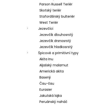
Parson Russell Teriér
Skotský teriér
Stafordširský bulteriér
West Teriér
Jezevčíci
Jezevčík dlouhosrstý
Jezevčík drsnosrstý
Jezevčík hladkosrstý
Špicové a primitivní typy
Akita Inu
Aljašský malamut
Americká akita
Basenji
Čau-čau
Eurasier
Jakutská lajka
Peruánský naháč