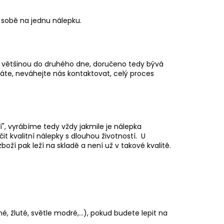
k sobě na jednu nálepku.
jí většinou do druhého dne, doručeno tedy bývá
háte, neváhejte nás kontaktovat, celý proces
ší", vyrábíme tedy vždy jakmile je nálepka
 kvalitní nálepky s dlouhou životností. U
boží pak leží na skladě a není už v takové kvalitě.
é, žluté, světle modré,...), pokud budete lepit na