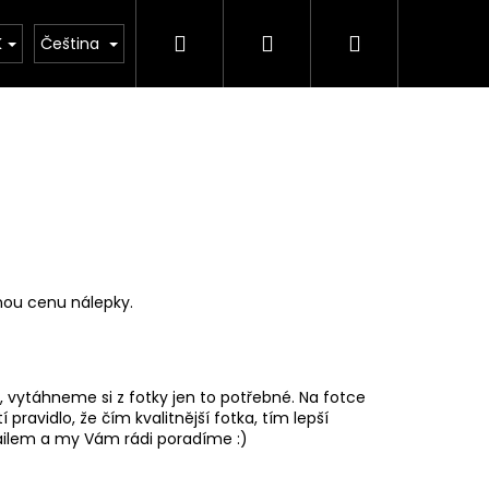
Hledat
Přihlášení
Nákupní
K
Čeština
košík
čnou cenu nálepky.
 vytáhneme si z fotky jen to potřebné. Na fotce
tí pravidlo, že čím kvalitnější fotka, tím lepší
 mailem a my Vám rádi poradíme :)