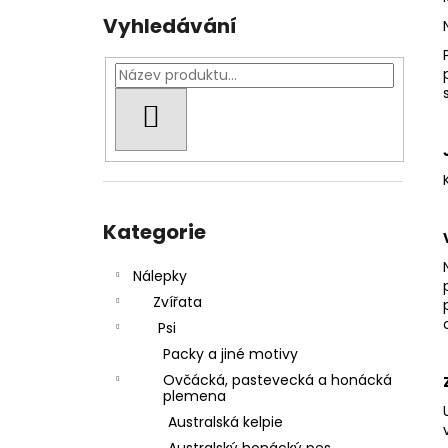
Vyhledávání
HLEDAT
Přeskočit
kategorie
Kategorie
Nálepky
Zvířata
Psi
Packy a jiné motivy
Ovčácká, pastevecká a honácká
plemena
Australská kelpie