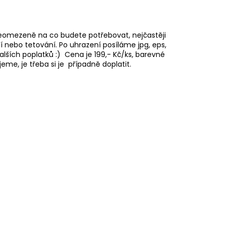
neomezeně na co budete potřebovat, nejčastěji
í nebo tetování. Po uhrazení posíláme jpg, eps,
alších poplatků :) Cena je
199,- Kč/ks, barevné
eme, je třeba si je případně doplatit.