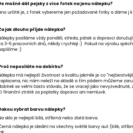
259 Kč
259 Kč
Je možné dát pejsky z více fotek na jenu nálepku?
Ano určitě je, z fotek vybereme jen požadované fotky a dáme j 
Za jak dlouho příjde nálepka?
Nálepky posíláme vždy pondělí, středa, pátek a dopravci doruču
za 3-5 pracovních dnů, někdy i rychleji :) Pokud na výrobu spěc
uspíšíme :)
Proč neposíláte na dobírku?
Nálepka má nejlepší životnost a kvalitu jakmile je co "nejčerstvěj
zaplacena, nic nám neleží na skladě a tím pádem můžeme zaručit
dobírek se velmi často stávalo, že se vracejí jako nevyzvednuté, z
O finanční ztrátě za poplatky dopravci ani nemluvě.
Jakou vybrat barvu nálepky?
Na sklo je nejlepší bílá, stříbrná nebo zlatá barva.
Černá nálepka je ideální na všechny světlé barvy aut (bílé, stříbrn
lak.