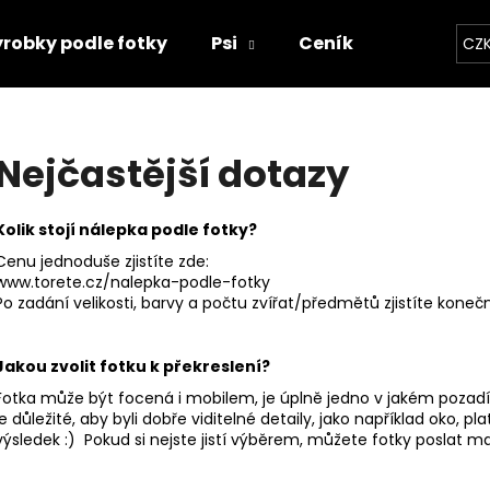
robky podle fotky
Psi
Ceník
Kontakty
CZ
Co potřebujete najít?
Nejčastější dotazy
HLEDAT
Kolik stojí nálepka podle fotky?
Cenu jednoduše zjistíte zde:
www.torete.cz/nalepka-podle-fotky
Doporučujeme
Po zadání velikosti, barvy a počtu zvířat/předmětů zjistíte kone
Jakou zvolit fotku k překreslení?
Fotka může být focená i mobilem, je úplně jedno v jakém pozadí,
je důležité, aby byli dobře viditelné detaily, jako například oko, pla
výsledek :) Pokud si nejste jistí výběrem, můžete fotky poslat
"RUKU V RUCE" 18X16,5CM
SET TLAPEK