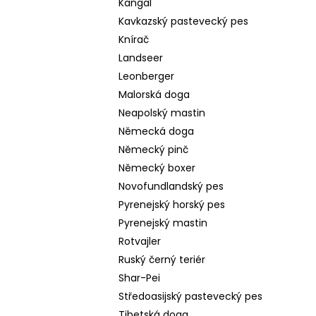
Kangal
Kavkazský pastevecký pes
Knírač
Landseer
Leonberger
Malorská doga
Neapolský mastin
Německá doga
Německý pinč
Německý boxer
Novofundlandský pes
Pyrenejský horský pes
Pyrenejský mastin
Rotvajler
Ruský černý teriér
Shar-Pei
Středoasijský pastevecký pes
Tibetská doga