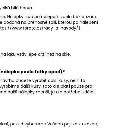
iká bílá barva.
me. Nálepky jsou po nalepení zcela bez pozadí,
e dodaná na přenosné folii, kterou po nalepení
ttps://www.torete.cz/rady-a-navody/
)
na laku vždy lépe drží než na skle.
 (nálepka podle fotky apod)?
návrhu chcete vyrobit další kusy, není to
robíme další kusy, toto ale platí pouze pro
a další nálepky menší, je ale potřeba udělat
lasí, pokud vybereme Vašeho pejska k ukázce,