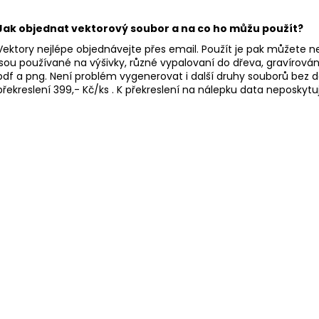
Jak objednat vektorový soubor a na co ho můžu použít?
Vektory nejlépe objednávejte přes email. Použít je pak můžete 
jsou používané na výšivky, různé vypalovaní do dřeva, gravírován
pdf a png. Není problém vygenerovat i další druhy souborů bez d
překreslení 399,- Kč/ks . K překreslení na nálepku data neposkytuj