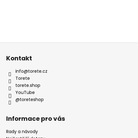
d
a
c
í
p
r
v
Z
k
á
y
Kontakt
v
p
ý
a
info
@
torete.cz
p
t
Torete
i
í
torete.shop
s
YouTube
u
@toreteshop
Informace pro vás
Rady a návody