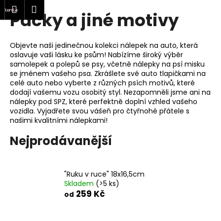
K
at
Nákupní
Menu
Přihlášení
Packy a jiné motivy
Přejít
o
Zpět
Zpět
na
košík
š
obsah
í
Objevte naši jedinečnou kolekci nálepek na auto, která
C
k
oslavuje vaši lásku ke psům! Nabízíme široký výběr
o
samolepek a polepů se psy, včetně nálepky na psí misku
se jménem vašeho psa. Zkrášlete své auto tlapičkami na
p
celé auto nebo vyberte z různých psích motivů, které
o
dodají vašemu vozu osobitý styl. Nezapomněli jsme ani na
nálepky pod SPZ, které perfektně doplní vzhled vašeho
t
vozidla. Vyjadřete svou vášeň pro čtyřnohé přátele s
ř
našimi kvalitními nálepkami!
e
Nejprodávanější
b
u
j
"Ruku v ruce" 18x16,5cm
e
Skladem
(>5 ks)
t
259 Kč
od
e
n