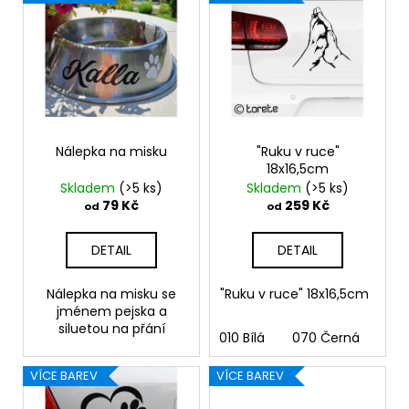
č
ý
d
u
p
u
j
i
k
e
s
m
t
e
p
ů
r
o
Nálepka na misku
"Ruku v ruce"
SET
18x16,5cm
TLAPEK
d
Skladem
(>5 ks)
Skladem
(>5 ks)
259
u
79 Kč
259 Kč
od
od
Kč
k
t
DETAIL
DETAIL
ů
Nálepka na misku se
"Ruku v ruce" 18x16,5cm
jménem pejska a
siluetou na přání
010 Bílá
070 Černá
090
VÍCE BAREV
VÍCE BAREV