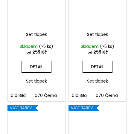
Set tlapek
Set tlapek
Skladem
(>5 ks)
Skladem
(>5 ks)
259 Kč
259 Kč
od
od
DETAIL
DETAIL
Set tlapek
Set tlapek
010 Bílá
070 Černá
090 Stříbrná
010 Bílá
070 Černá
091 Zlatá
090
03
VÍCE BAREV
VÍCE BAREV