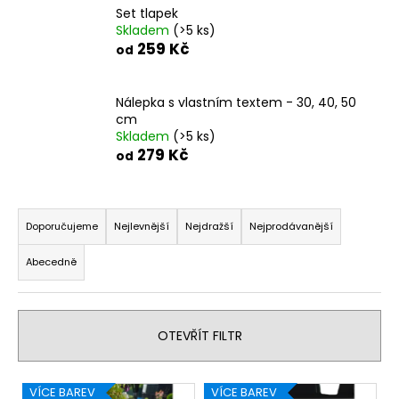
Set tlapek
a
Skladem
(>5 ks)
j
259 Kč
od
í
t
Nálepka s vlastním textem - 30, 40, 50
?
cm
Skladem
(>5 ks)
279 Kč
od
Ř
HLEDAT
a
Doporučujeme
Nejlevnější
Nejdražší
Nejprodávanější
z
Abecedně
e
D
n
o
í
p
OTEVŘÍT FILTR
o
p
r
r
u
V
o
VÍCE BAREV
VÍCE BAREV