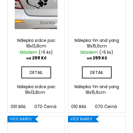
Nálepka srdce pac
Nálepka Yin and yang
18x13,8cm
18x15,6cm
Skladem
(>5 ks)
Skladem
(>5 ks)
259 Kč
259 Kč
od
od
DETAIL
DETAIL
Nálepka srdce pac
Nálepka Yin and yang
18x13,8cm
18x15,6cm
010 Bílá
070 Černá
090 Stříbrná
010 Bílá
070 Černá
091 Zlatá
090
03
VÍCE BAREV
VÍCE BAREV