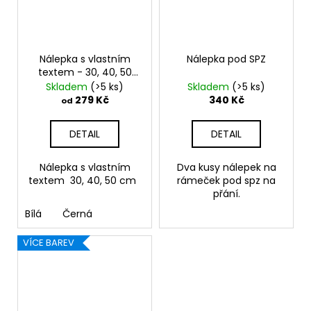
Nálepka s vlastním
Nálepka pod SPZ
textem - 30, 40, 50
cm
Skladem
(>5 ks)
Skladem
(>5 ks)
279 Kč
340 Kč
od
DETAIL
DETAIL
Nálepka s vlastním
Dva kusy nálepek na
textem 30, 40, 50 cm
rámeček pod spz na
přání.
Bílá
Černá
VÍCE BAREV