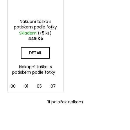
Nákupní taška s
potiskem podle fotky
Skladem
(>5 ks)
449 Kč
DETAIL
Nákupní taška s
potiskem podle fotky
00
01
05
07
10 naturální
11
položek celkem
O
v
l
á