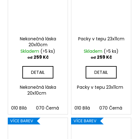
Nekonečná láska
Packy v tepu 23x11cm
20x10cm
Skladem
(>5 ks)
Skladem
(>5 ks)
259 Kč
259 Kč
od
od
DETAIL
DETAIL
Nekonečná láska
Packy v tepu 23x11cm
20x10cm
010 Bílá
070 Černá
090 Stříbrná
010 Bílá
070 Černá
091 Zlatá
090
03
VÍCE BAREV
VÍCE BAREV