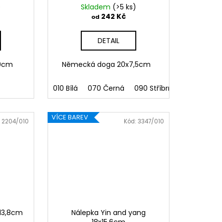
)
Skladem
(>5 ks)
242 Kč
od
DETAIL
10cm
Německá doga 20x7,5cm
010 Bílá
070 Černá
090 Stříbrná
091 Zlatá
VÍCE BAREV
:
2204/010
Kód:
3347/010
x13,8cm
Nálepka Yin and yang