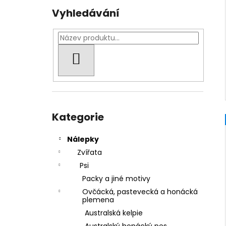
Vyhledávání
HLEDAT
Přeskočit
kategorie
Kategorie
Nálepky
Zvířata
Psi
Packy a jiné motivy
Ovčácká, pastevecká a honácká
plemena
Australská kelpie