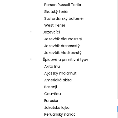
Parson Russell Teriér
Skotský teriér
Stafordširský bulteriér
West Teriér
Jezevčíci
Jezevčík dlouhosrstý
Jezevčík drsnosrstý
Jezevčík hladkosrstý
Špicové a primitivní typy
Akita Inu
Aljašský malamut
Americká akita
Basenji
Čau-čau
Eurasier
Jakutská lajka
Peruánský naháč