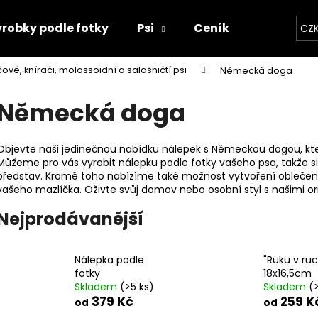
robky podle fotky
Psi
Ceník
Kontakty
CZ
čové, knírači, molossoidní a salašničtí psi
Německá doga
Co potřebujete najít?
Německá doga
HLEDAT
Objevte naši jedinečnou nabídku nálepek s Německou dogou, kt
Můžeme pro vás vyrobit nálepku podle fotky vašeho psa, takže s
představ. Kromě toho nabízíme také možnost vytvoření obleče
vašeho mazlíčka. Oživte svůj domov nebo osobní styl s našimi or
Doporučujeme
Nejprodávanější
Nálepka podle
"Ruku v ruc
fotky
18x16,5cm
Skladem
(>5 ks)
Skladem
(
379 Kč
259 K
od
od
"RUKU V RUCE" 18X16,5CM
SET TLAPEK