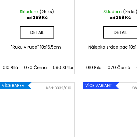
Skladem
(>5 ks)
Skladem
(>5 ks
259 Kč
259 Kč
od
od
DETAIL
DETAIL
"Ruku v ruce" 18x16,5cm
Nálepka srdce pac 18
010 Bílá
070 Černá
090 Stříbrná
091 Zlatá
010 Bílá
070 Černá
032 Červen
VÍCE BAREV
VÍCE VARIANT
Kód:
3332/010
Kó