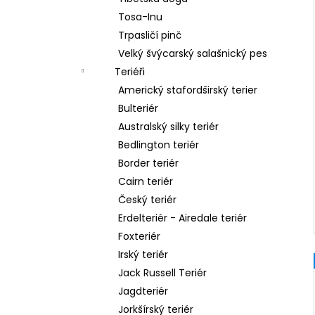
Tosa-Inu
Trpasličí pinč
Velký švýcarský salašnický pes
Teriéři
Americký stafordširský terier
Bulteriér
Australský silky teriér
Bedlington teriér
Border teriér
Cairn teriér
Český teriér
Erdelteriér - Airedale teriér
Foxteriér
Irský teriér
Jack Russell Teriér
Jagdteriér
Jorkšírský teriér