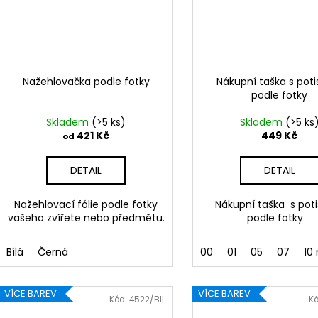
Nažehlovačka podle fotky
Nákupní taška s pot
podle fotky
Skladem
(>5 ks)
Skladem
(>5 ks
421 Kč
449 Kč
od
DETAIL
DETAIL
Nažehlovací fólie podle fotky
Nákupní taška s pot
vašeho zvířete nebo předmětu.
podle fotky
Bílá
Černá
00
01
05
07
10 
VÍCE BAREV
VÍCE BAREV
Kód:
4522/BIL
K