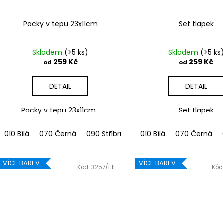
Packy v tepu 23x11cm
Set tlapek
Skladem
(>5 ks)
Skladem
(>5 ks
259 Kč
259 Kč
od
od
DETAIL
DETAIL
Packy v tepu 23x11cm
Set tlapek
010 Bílá
070 Černá
090 Stříbrná
091 Zlatá
010 Bílá
070 Černá
032 Červen
VÍCE BAREV
VÍCE BAREV
Kód:
3257/BIL
Kód