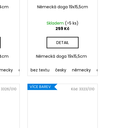
14cm
Německá doga 19x15,5cm
)
Skladem
(>5 ks)
259 Kč
DETAIL
14cm
Německá doga 19x15,5cm
á
mecky
041 Růžová
anglicky
bez textu
086 Modrá
francouzsky
česky
062 Zelená
slovensky
německy
022 Žlutá
polsky
anglicky
800 Hn
maďar
fran
VÍCE BAREV
:
3326/010
Kód:
3323/010