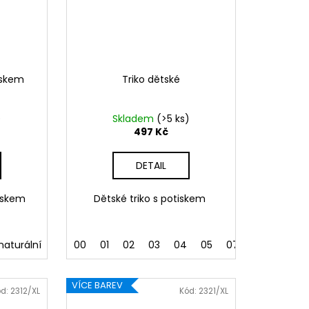
iskem
Triko dětské
)
Skladem
(>5 ks)
497 Kč
DETAIL
iskem
Dětské triko s potiskem
naturální
00
01
02
03
04
05
07
09
11
12
VÍCE BAREV
ód:
2312/XL
Kód:
2321/XL