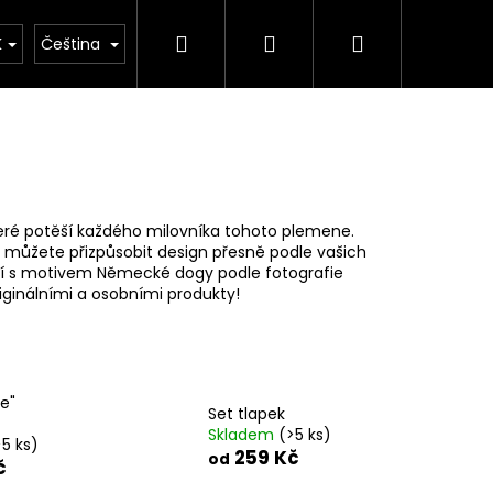
Hledat
Přihlášení
Nákupní
K
Čeština
košík
eré potěší každého milovníka tohoto plemene.
i můžete přizpůsobit design přesně podle vašich
ní s motivem Německé dogy podle fotografie
iginálními a osobními produkty!
e"
Set tlapek
Skladem
(>5 ks)
>5 ks)
259 Kč
od
č