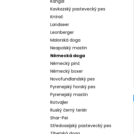
Kangal
Kavkazský pastevecký pes
Knírač
Landseer
Leonberger
Malorská doga
Neapolský mastin
Německá doga
Německý pinč
Německý boxer
Novofundlandský pes
Pyrenejský horský pes
Pyrenejský mastin
Rotvajler
Ruský černý teriér
Shar-Pei
Středoasijský pastevecký pes
Tibetská doga