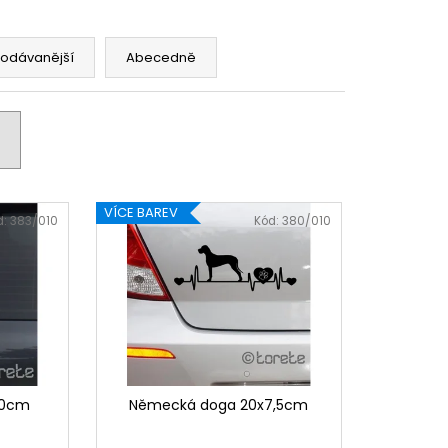
rodávanější
Abecedně
VÍCE BAREV
d:
383/010
Kód:
380/010
10cm
Německá doga 20x7,5cm