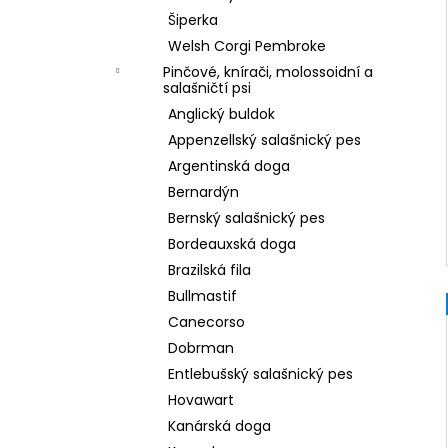
Šiperka
Welsh Corgi Pembroke
Pinčové, knírači, molossoidní a
salašničtí psi
Anglický buldok
Appenzellský salašnický pes
Argentinská doga
Bernardýn
Bernský salašnický pes
Bordeauxská doga
Brazilská fila
Bullmastif
Canecorso
Dobrman
Entlebušský salašnický pes
Hovawart
Kanárská doga