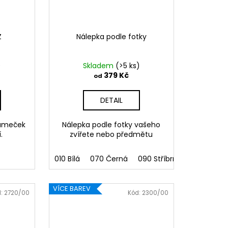
Z
Nálepka podle fotky
)
Skladem
(>5 ks)
379 Kč
od
DETAIL
rámeček
Nálepka podle fotky vašeho
.
zvířete nebo předmětu
010 Bílá
070 Černá
090 Stříbrná
091 Zlatá
VÍCE BAREV
d:
2720/00
Kód:
2300/00