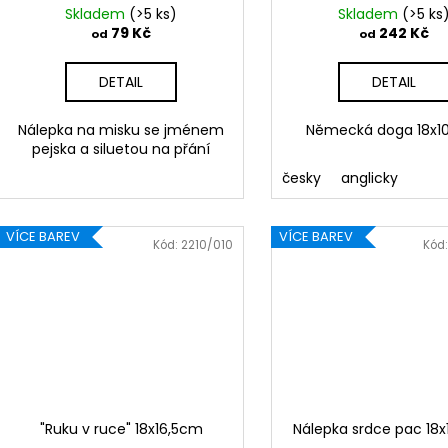
k
Skladem
(>5 ks)
Skladem
(>5 ks
t
79 Kč
242 Kč
od
od
ů
DETAIL
DETAIL
Nálepka na misku se jménem
Německá doga 18x
pejska a siluetou na přání
česky
anglicky
VÍCE BAREV
VÍCE BAREV
Kód:
2210/010
Kód
"Ruku v ruce" 18x16,5cm
Nálepka srdce pac 18