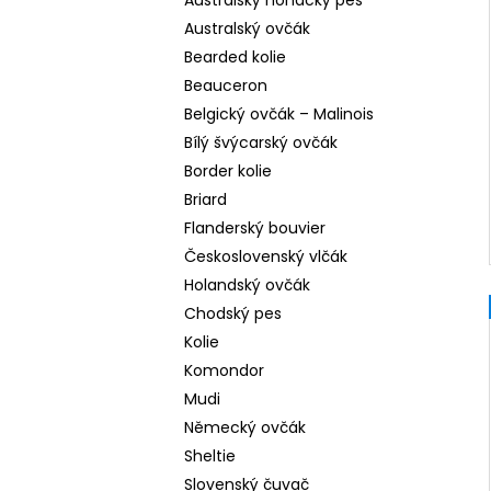
Australský honácký pes
Australský ovčák
Bearded kolie
Beauceron
Belgický ovčák – Malinois
Bílý švýcarský ovčák
Border kolie
Briard
Flanderský bouvier
Československý vlčák
Holandský ovčák
Chodský pes
Kolie
Komondor
Mudi
Německý ovčák
Sheltie
Slovenský čuvač