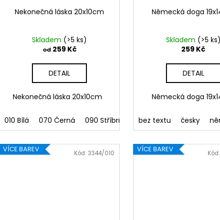
Nekonečná láska 20x10cm
Německá doga 19x
Skladem
(>5 ks)
Skladem
(>5 ks
259 Kč
259 Kč
od
DETAIL
DETAIL
Nekonečná láska 20x10cm
Německá doga 19x
010 Bílá
070 Černá
090 Stříbrná
091 Zlatá
bez textu
032 Červen
česky
ně
VÍCE BAREV
VÍCE BAREV
Kód:
3344/010
Kód