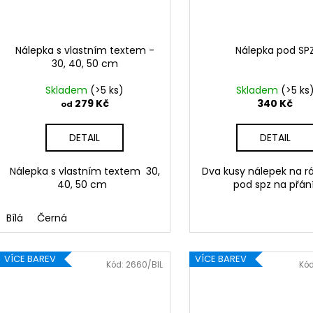
Nálepka s vlastním textem -
Nálepka pod SP
30, 40, 50 cm
Skladem
(>5 ks)
Skladem
(>5 ks
279 Kč
340 Kč
od
DETAIL
DETAIL
Nálepka s vlastním textem 30,
Dva kusy nálepek na 
40, 50 cm
pod spz na přání
Bílá
Černá
VÍCE BAREV
VÍCE BAREV
Kód:
2660/BIL
Kó