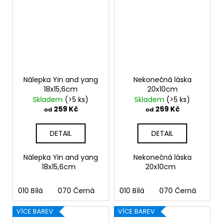
Nálepka Yin and yang
Nekonečná láska
18x15,6cm
20x10cm
Skladem
(>5 ks)
Skladem
(>5 ks)
259 Kč
259 Kč
od
od
DETAIL
DETAIL
Nálepka Yin and yang
Nekonečná láska
18x15,6cm
20x10cm
010 Bílá
070 Černá
090 Stříbrná
010 Bílá
070 Černá
091 Zlatá
090
03
VÍCE BAREV
VÍCE BAREV