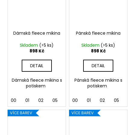
Dámská fleece mikina
Pánská fleece mikina
Skladem
(>5 ks)
Skladem
(>5 ks)
898 Kč
898 Kč
DETAIL
DETAIL
Dámská fleece mikina s
Pánská fleece mikina s
potiskem
potiskem
00
01
02
05
07
00
24
01
40
02
44
05
92
07
VÍCE BAREV
VÍCE BAREV