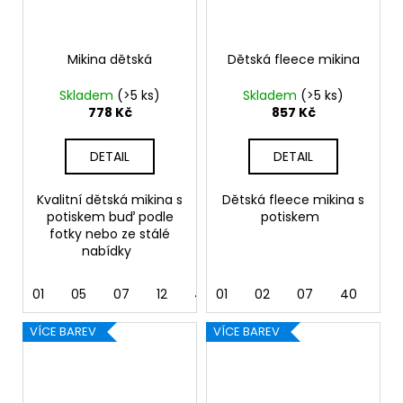
Mikina dětská
Dětská fleece mikina
Skladem
(>5 ks)
Skladem
(>5 ks)
778 Kč
857 Kč
DETAIL
DETAIL
Kvalitní dětská mikina s
Dětská fleece mikina s
potiskem buď podle
potiskem
fotky nebo ze stálé
nabídky
01
05
07
12
40
01
44
02
62
07
40
44
VÍCE BAREV
VÍCE BAREV