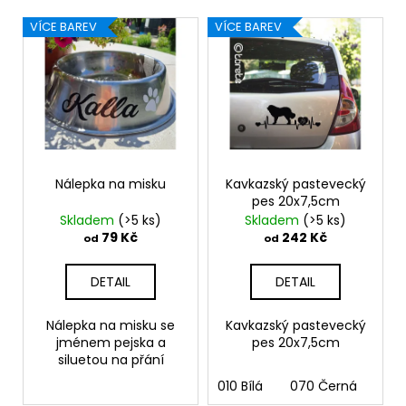
r
č
V
u
o
VÍCE BAREV
VÍCE BAREV
j
ý
d
e
p
u
m
i
k
e
s
t
p
ů
"RUKU
r
V
o
Nálepka na misku
Kavkazský pastevecký
RUCE"
18X16,5CM
pes 20x7,5cm
d
Skladem
(>5 ks)
Skladem
(>5 ks)
259
u
79 Kč
242 Kč
od
od
Kč
k
t
DETAIL
DETAIL
ů
Nálepka na misku se
Kavkazský pastevecký
jménem pejska a
pes 20x7,5cm
siluetou na přání
010 Bílá
070 Černá
090