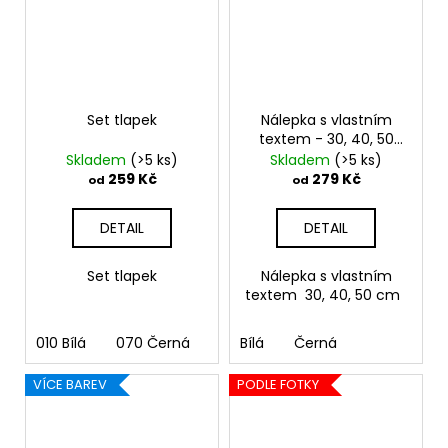
Set tlapek
Nálepka s vlastním
textem - 30, 40, 50
cm
Skladem
(>5 ks)
Skladem
(>5 ks)
259 Kč
279 Kč
od
od
DETAIL
DETAIL
Set tlapek
Nálepka s vlastním
textem 30, 40, 50 cm
010 Bílá
070 Černá
090 Stříbrná
Bílá
Černá
091 Zlatá
03
VÍCE BAREV
PODLE FOTKY