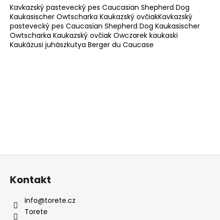
Kavkazský pastevecký pes Caucasian Shepherd Dog
l
Kaukasischer Owtscharka Kaukazský ovčiakKavkazský
á
pastevecký pes Caucasian Shepherd Dog Kaukasischer
d
Owtscharka Kaukazský ovčiak Owczarek kaukaski
a
Kaukázusi juhászkutya Berger du Caucase
c
í
p
r
v
k
y
v
ý
p
Z
i
s
á
Kontakt
u
p
a
info
@
torete.cz
t
Torete