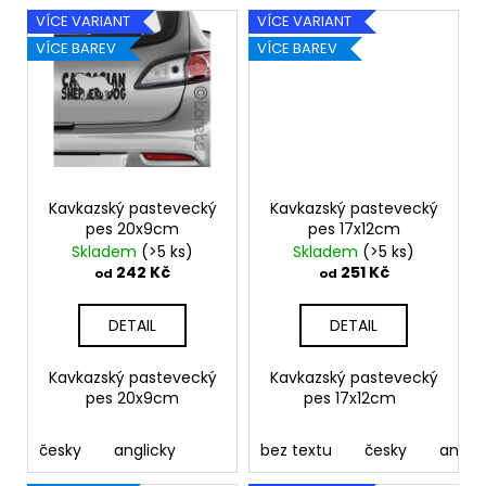
VÍCE VARIANT
VÍCE VARIANT
VÍCE BAREV
VÍCE BAREV
Kavkazský pastevecký
Kavkazský pastevecký
pes 20x9cm
pes 17x12cm
Skladem
(>5 ks)
Skladem
(>5 ks)
242 Kč
251 Kč
od
od
DETAIL
DETAIL
Kavkazský pastevecký
Kavkazský pastevecký
pes 20x9cm
pes 17x12cm
česky
anglicky
bez textu
česky
anglic