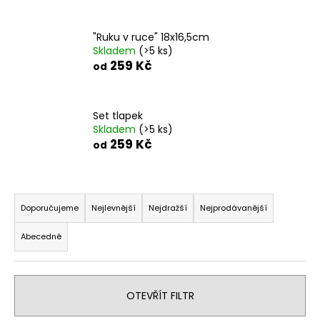
a
j
"Ruku v ruce" 18x16,5cm
Skladem
(>5 ks)
í
259 Kč
od
t
?
Set tlapek
Skladem
(>5 ks)
259 Kč
od
HLEDAT
Ř
a
Doporučujeme
Nejlevnější
Nejdražší
Nejprodávanější
z
D
Abecedně
o
e
p
n
o
í
r
OTEVŘÍT FILTR
p
u