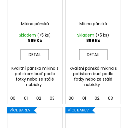
Mikina pánská
Mikina pánská
Skladem
(>5 ks)
Skladem
(>5 ks)
859 Kč
859 Kč
DETAIL
DETAIL
Kvalitní pánská mikina s
Kvalitní pánská mikina s
potiskem buď podle
potiskem buď podle
fotky nebo ze stálé
fotky nebo ze stálé
nabídky
nabídky
00
01
02
03
04
00
05
01
06
02
07
03
12
04
VÍCE BAREV
VÍCE BAREV