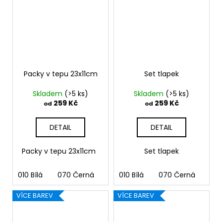
Packy v tepu 23x11cm
Set tlapek
Skladem
(>5 ks)
Skladem
(>5 ks)
259 Kč
259 Kč
od
od
DETAIL
DETAIL
Packy v tepu 23x11cm
Set tlapek
010 Bílá
070 Černá
090 Stříbrná
010 Bílá
070 Černá
091 Zlatá
090
03
VÍCE BAREV
VÍCE BAREV