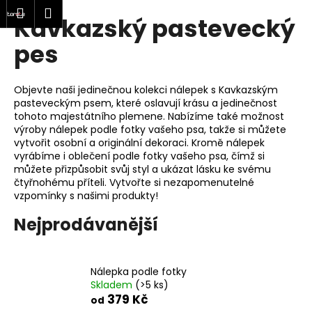
K
at
Nákupní
Menu
Přihlášení
Kavkazský pastevecký
Přejít
o
Zpět
Zpět
na
košík
š
pes
obsah
í
C
k
Objevte naši jedinečnou kolekci nálepek s Kavkazským
o
pasteveckým psem, které oslavují krásu a jedinečnost
p
tohoto majestátního plemene. Nabízíme také možnost
o
výroby nálepek podle fotky vašeho psa, takže si můžete
vytvořit osobní a originální dekoraci. Kromě nálepek
t
vyrábíme i oblečení podle fotky vašeho psa, čímž si
ř
můžete přizpůsobit svůj styl a ukázat lásku ke svému
e
čtyřnohému příteli. Vytvořte si nezapomenutelné
vzpomínky s našimi produkty!
b
u
Nejprodávanější
j
e
t
Nálepka podle fotky
Skladem
(>5 ks)
e
379 Kč
od
n