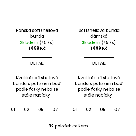
Pánská softshellová
Softshellová bunda
bunda
dámská
Skladem
(>5 ks)
Skladem
(>5 ks)
1 899 Kč
1 899 Kč
DETAIL
DETAIL
Kvalitní softshellová
Kvalitní softshellová
bunda s potiskem buď
bunda s potiskem buď
podle fotky nebo ze
podle fotky nebo ze
stálé nabídky
stálé nabídky
01
02
05
07
12
01
36
02
62
05
69
07
12
32
položek celkem
O
v