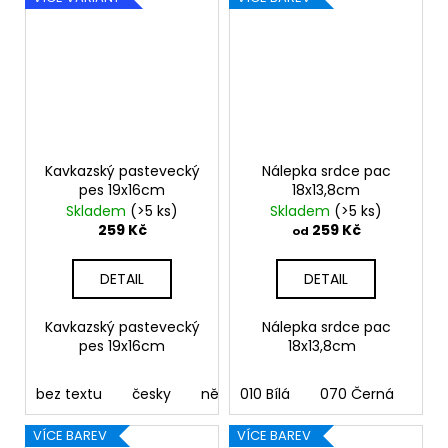
Kavkazský pastevecký
Nálepka srdce pac
pes 19x16cm
18x13,8cm
Skladem
(>5 ks)
Skladem
(>5 ks)
259 Kč
259 Kč
od
DETAIL
DETAIL
Kavkazský pastevecký
Nálepka srdce pac
pes 19x16cm
18x13,8cm
bez textu
česky
německy
010 Bílá
anglicky
070 Černá
francouz
090
VÍCE BAREV
VÍCE BAREV