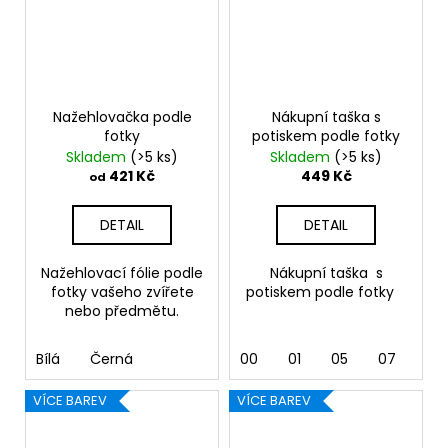
Nažehlovačka podle
Nákupní taška s
fotky
potiskem podle fotky
Skladem
(>5 ks)
Skladem
(>5 ks)
421 Kč
449 Kč
od
DETAIL
DETAIL
Nažehlovací fólie podle
Nákupní taška s
fotky vašeho zvířete
potiskem podle fotky
nebo předmětu.
Bílá
Černá
00
01
05
07
10 
VÍCE BAREV
VÍCE BAREV