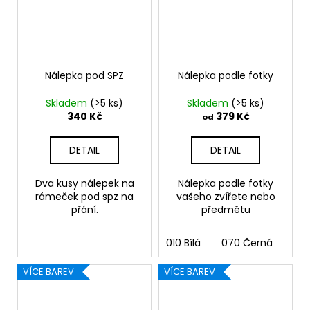
Nálepka pod SPZ
Nálepka podle fotky
Skladem
(>5 ks)
Skladem
(>5 ks)
340 Kč
379 Kč
od
DETAIL
DETAIL
Dva kusy nálepek na
Nálepka podle fotky
rámeček pod spz na
vašeho zvířete nebo
přání.
předmětu
010 Bílá
070 Černá
090
VÍCE BAREV
VÍCE BAREV