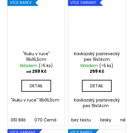
VÍCE BAREV
VÍCE VARIANT
"Ruku v ruce"
Kavkazský pastevecký
18x16,5cm
pes 19x14cm
Skladem
(>5 ks)
Skladem
(>5 ks)
259 Kč
259 Kč
od
DETAIL
DETAIL
"Ruku v ruce" 18x16,5cm
Kavkazský pastevecký
pes 19x14cm
010 Bílá
070 Černá
090 Stříbrná
bez textu
091 Zlatá
česky
něme
03
VÍCE VARIANT
VÍCE BAREV