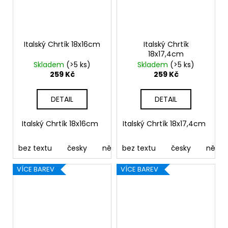
Italský Chrtík 18x16cm
Italský Chrtík
18x17,4cm
Skladem
(>5 ks)
Skladem
(>5 ks)
259 Kč
259 Kč
DETAIL
DETAIL
Italský Chrtík 18x16cm
Italský Chrtík 18x17,4cm
bez textu
česky
německy
bez textu
anglicky
česky
francouz
něme
VÍCE BAREV
VÍCE BAREV