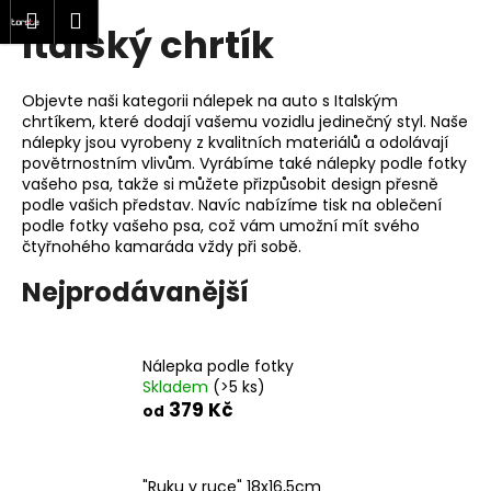
K
at
Nákupní
Menu
Přihlášení
Italský chrtík
Přejít
o
Zpět
Zpět
na
košík
š
obsah
í
Objevte naši kategorii nálepek na auto s Italským
C
k
chrtíkem, které dodají vašemu vozidlu jedinečný styl. Naše
o
nálepky jsou vyrobeny z kvalitních materiálů a odolávají
povětrnostním vlivům. Vyrábíme také nálepky podle fotky
p
vašeho psa, takže si můžete přizpůsobit design přesně
o
podle vašich představ. Navíc nabízíme tisk na oblečení
podle fotky vašeho psa, což vám umožní mít svého
t
čtyřnohého kamaráda vždy při sobě.
ř
e
Nejprodávanější
b
u
Nálepka podle fotky
j
Skladem
(>5 ks)
e
379 Kč
od
t
e
n
"Ruku v ruce" 18x16,5cm