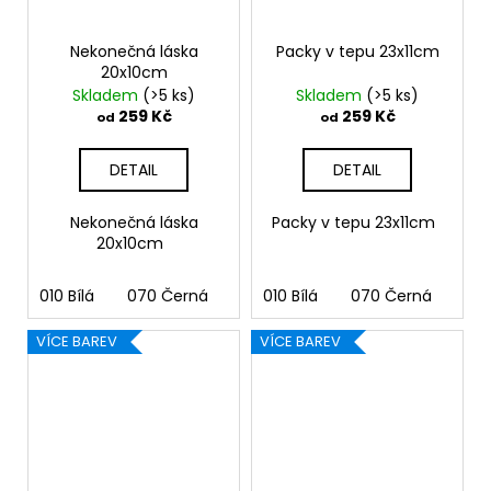
Nekonečná láska
Packy v tepu 23x11cm
20x10cm
Skladem
(>5 ks)
Skladem
(>5 ks)
259 Kč
259 Kč
od
od
DETAIL
DETAIL
Nekonečná láska
Packy v tepu 23x11cm
20x10cm
010 Bílá
070 Černá
090 Stříbrná
010 Bílá
070 Černá
091 Zlatá
090
03
VÍCE BAREV
VÍCE BAREV