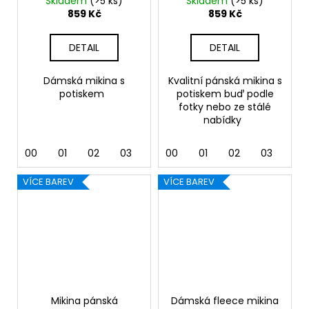
Skladem
(>5 ks)
Skladem
(>5 ks)
859 Kč
859 Kč
DETAIL
DETAIL
Dámská mikina s
Kvalitní pánská mikina s
potiskem
potiskem buď podle
fotky nebo ze stálé
nabídky
00
01
02
03
04
00
05
01
06
02
07
03
12
04
VÍCE BAREV
VÍCE BAREV
Mikina pánská
Dámská fleece mikina