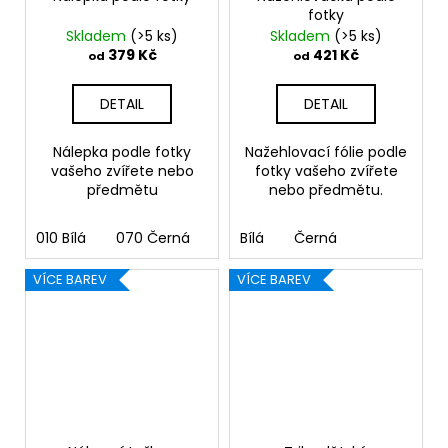
fotky
Skladem
(>5 ks)
Skladem
(>5 ks)
379 Kč
421 Kč
od
od
DETAIL
DETAIL
Nálepka podle fotky
Nažehlovací fólie podle
vašeho zvířete nebo
fotky vašeho zvířete
předmětu
nebo předmětu.
010 Bílá
070 Černá
090 Stříbrná
Bílá
Černá
091 Zlatá
03
VÍCE BAREV
VÍCE BAREV