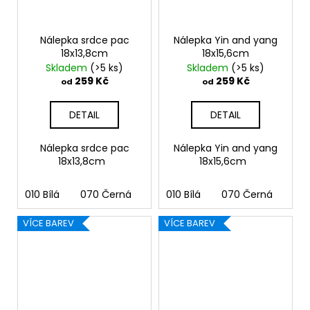
Nálepka srdce pac
Nálepka Yin and yang
18x13,8cm
18x15,6cm
Skladem
(>5 ks)
Skladem
(>5 ks)
259 Kč
259 Kč
od
od
DETAIL
DETAIL
Nálepka srdce pac
Nálepka Yin and yang
18x13,8cm
18x15,6cm
010 Bílá
070 Černá
090 Stříbrná
010 Bílá
070 Černá
091 Zlatá
090
03
VÍCE BAREV
VÍCE BAREV