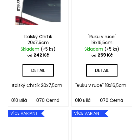
Italský Chrtík
"Ruku v ruce"
20x7,5cm
18x16,5cm
Skladem
(>5 ks)
Skladem
(>5 ks)
242 Kč
259 Kč
od
od
DETAIL
DETAIL
Italský Chrtík 20x7,5cm
"Ruku v ruce" 18x16,5cm
010 Bílá
070 Černá
090 Stříbrná
010 Bílá
070 Černá
091 Zlatá
090
03
VÍCE VARIANT
VÍCE VARIANT