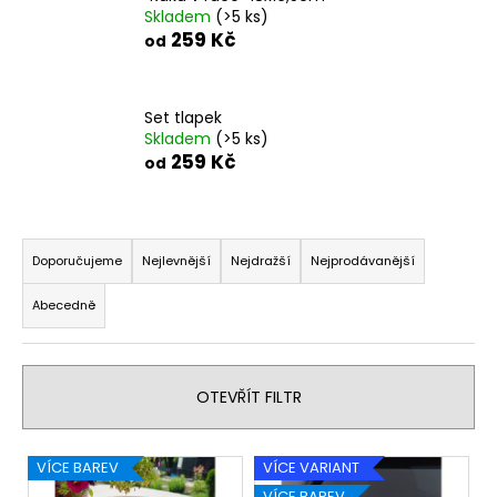
Skladem
(>5 ks)
a
259 Kč
od
j
í
t
Set tlapek
?
Skladem
(>5 ks)
259 Kč
od
Ř
HLEDAT
a
Doporučujeme
Nejlevnější
Nejdražší
Nejprodávanější
z
Abecedně
e
n
D
í
o
OTEVŘÍT FILTR
p
p
o
r
r
V
o
VÍCE BAREV
VÍCE VARIANT
u
ý
d
VÍCE BAREV