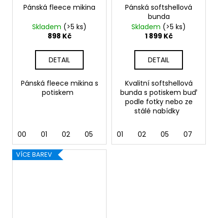
Pánská fleece mikina
Pánská softshellová
bunda
Skladem
(>5 ks)
Skladem
(>5 ks)
898 Kč
1 899 Kč
DETAIL
DETAIL
Pánská fleece mikina s
Kvalitní softshellová
potiskem
bunda s potiskem buď
podle fotky nebo ze
stálé nabídky
00
01
02
05
07
01
24
02
44
05
92
07
12
VÍCE BAREV