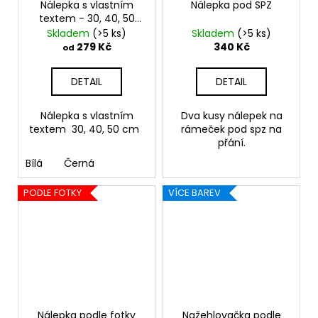
Nálepka s vlastním
Nálepka pod SPZ
textem - 30, 40, 50
cm
Skladem
(>5 ks)
Skladem
(>5 ks)
279 Kč
340 Kč
od
DETAIL
DETAIL
Nálepka s vlastním
Dva kusy nálepek na
textem 30, 40, 50 cm
rámeček pod spz na
přání.
Bílá
Černá
PODLE FOTKY
VÍCE BAREV
Nálepka podle fotky
Nažehlovačka podle