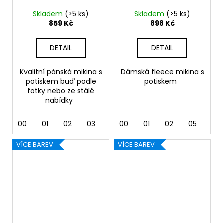
Skladem
(>5 ks)
Skladem
(>5 ks)
859 Kč
898 Kč
DETAIL
DETAIL
Kvalitní pánská mikina s
Dámská fleece mikina s
potiskem buď podle
potiskem
fotky nebo ze stálé
nabídky
00
01
02
03
04
00
05
01
06
02
07
05
12
07
VÍCE BAREV
VÍCE BAREV