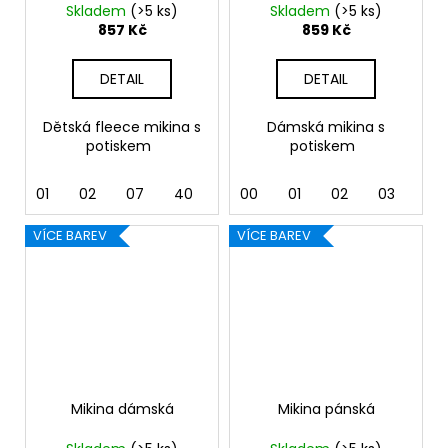
Skladem
(>5 ks)
Skladem
(>5 ks)
857 Kč
859 Kč
DETAIL
DETAIL
Dětská fleece mikina s
Dámská mikina s
potiskem
potiskem
01
02
07
40
44
00
92
01
02
03
04
VÍCE BAREV
VÍCE BAREV
Mikina dámská
Mikina pánská