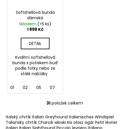
Softshellová bunda
dámská
Skladem
(>5 ks)
1 899 Kč
DETAIL
Kvalitní softshellová
bunda s potiskem buď
podle fotky nebo ze
stálé nabídky
01
02
05
07
12
36
62
69
31
položek celkem
O
v
Italský chrtík Italian Greyhound Italienisches Windspiel
l
Taliansky chrtík Charcik włoski Kis olasz agár Petit lévrier
á
italien Italian Sighthound Piccolo levriero Italiano