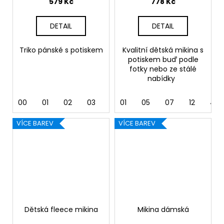
579 Kč
778 Kč
DETAIL
DETAIL
Triko pánské s potiskem
Kvalitní dětská mikina s
potiskem buď podle
fotky nebo ze stálé
nabídky
00
01
02
03
04
01
05
05
06
07
07
12
08
40
VÍCE BAREV
VÍCE BAREV
Dětská fleece mikina
Mikina dámská