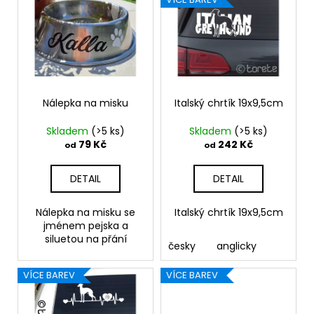
č
p
u
u
i
j
k
e
s
t
m
p
ů
e
r
o
Nálepka na misku
Italský chrtík 19x9,5cm
SET
d
Skladem
(>5 ks)
Skladem
(>5 ks)
TLAPEK
u
79 Kč
242 Kč
od
od
259
k
Kč
t
DETAIL
DETAIL
ů
Nálepka na misku se
Italský chrtík 19x9,5cm
jménem pejska a
siluetou na přání
česky
anglicky
VÍCE BAREV
VÍCE BAREV