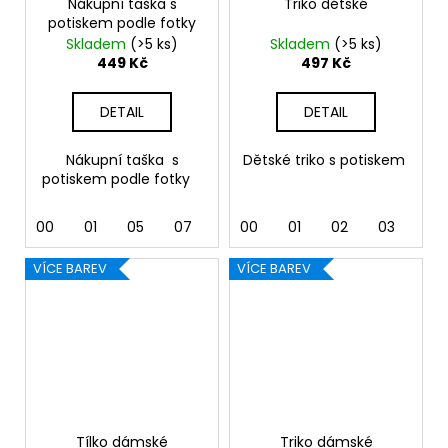
Nákupní taška s
Triko dětské
potiskem podle fotky
Skladem
(>5 ks)
Skladem
(>5 ks)
449 Kč
497 Kč
DETAIL
DETAIL
Nákupní taška s
Dětské triko s potiskem
potiskem podle fotky
00
01
05
07
10 naturální
00
01
02
03
04
VÍCE BAREV
VÍCE BAREV
Tílko dámské
Triko dámské