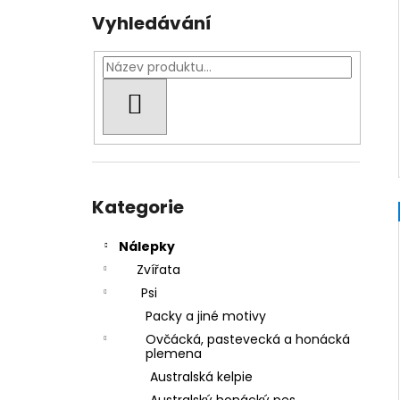
Vyhledávání
HLEDAT
Přeskočit
kategorie
Kategorie
Nálepky
Zvířata
Psi
Packy a jiné motivy
Ovčácká, pastevecká a honácká
plemena
Australská kelpie