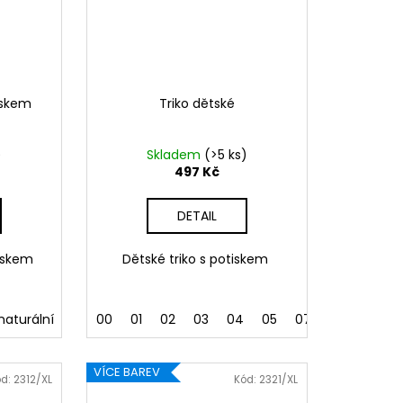
iskem
Triko dětské
)
Skladem
(>5 ks)
497 Kč
DETAIL
iskem
Dětské triko s potiskem
naturální
00
01
02
03
04
05
07
09
11
12
VÍCE BAREV
ód:
2312/XL
Kód:
2321/XL