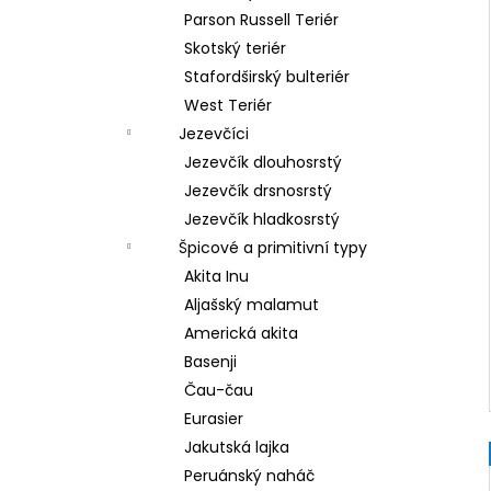
Parson Russell Teriér
Skotský teriér
Stafordširský bulteriér
West Teriér
Jezevčíci
Jezevčík dlouhosrstý
Jezevčík drsnosrstý
Jezevčík hladkosrstý
Špicové a primitivní typy
Akita Inu
Aljašský malamut
Americká akita
Basenji
Čau-čau
Eurasier
Jakutská lajka
Peruánský naháč