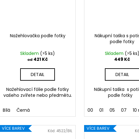
Nažehlovačka podle fotky
Nákupní taška s pot
podle fotky
Skladem
(>5 ks)
Skladem
(>5 ks
421 Kč
449 Kč
od
DETAIL
DETAIL
Nažehlovací fólie podle fotky
Nákupní taška s pot
vašeho zvířete nebo předmětu.
podle fotky
Bílá
Černá
00
01
05
07
10 
VÍCE BAREV
VÍCE BAREV
Kód:
4522/BIL
K