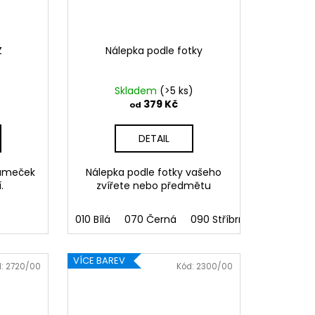
Z
Nálepka podle fotky
)
Skladem
(>5 ks)
379 Kč
od
DETAIL
rámeček
Nálepka podle fotky vašeho
.
zvířete nebo předmětu
010 Bílá
070 Černá
090 Stříbrná
091 Zlatá
VÍCE BAREV
d:
2720/00
Kód:
2300/00