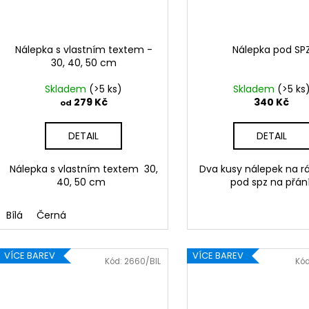
Nálepka s vlastním textem -
Nálepka pod SP
30, 40, 50 cm
Skladem
(>5 ks)
Skladem
(>5 ks
279 Kč
340 Kč
od
DETAIL
DETAIL
Nálepka s vlastním textem 30,
Dva kusy nálepek na 
40, 50 cm
pod spz na přání
Bílá
Černá
VÍCE BAREV
VÍCE BAREV
Kód:
2660/BIL
Kó