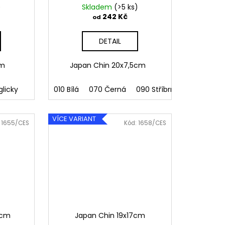
)
Skladem
(>5 ks)
242 Kč
od
DETAIL
9cm
Japan Chin 20x7,5cm
glicky
010 Bílá
070 Černá
090 Stříbrná
091 Zlatá
VÍCE VARIANT
:
1655/CES
Kód:
1658/CES
9cm
Japan Chin 19x17cm