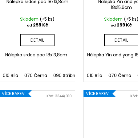
Nálepka srdce pac 18x13,8cm
Nálepka Yin and y
18x15,6cm
Skladem
(>5 ks)
Skladem
(>5 ks
259 Kč
259 Kč
od
od
DETAIL
DETAIL
Nálepka srdce pac 18x13,8cm
Nálepka Yin and yang 1
010 Bílá
070 Černá
090 Stříbrná
091 Zlatá
010 Bílá
070 Černá
032 Červen
VÍCE BAREV
VÍCE BAREV
Kód:
3344/010
Kód