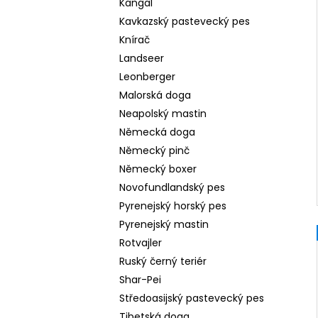
Kangal
Kavkazský pastevecký pes
Knírač
Landseer
Leonberger
Malorská doga
Neapolský mastin
Německá doga
Německý pinč
Německý boxer
Novofundlandský pes
Pyrenejský horský pes
Pyrenejský mastin
Rotvajler
Ruský černý teriér
Shar-Pei
Středoasijský pastevecký pes
Tibetská doga