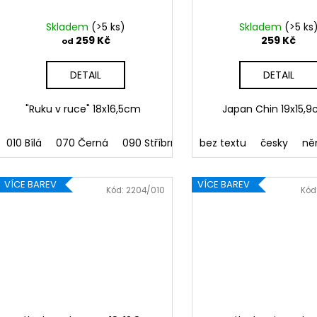
Skladem
(>5 ks)
Skladem
(>5 ks
259 Kč
259 Kč
od
DETAIL
DETAIL
"Ruku v ruce" 18x16,5cm
Japan Chin 19x15
010 Bílá
070 Černá
090 Stříbrná
091 Zlatá
bez textu
032 Červen
česky
ně
VÍCE BAREV
VÍCE BAREV
Kód:
2204/010
Kód