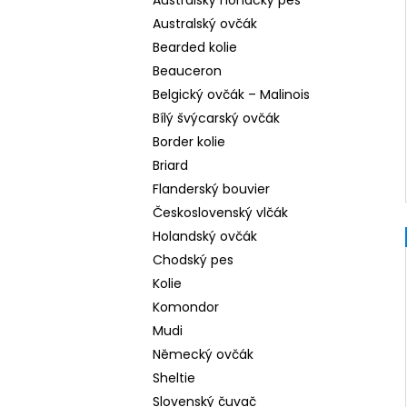
Australský honácký pes
Australský ovčák
Bearded kolie
Beauceron
Belgický ovčák – Malinois
Bílý švýcarský ovčák
Border kolie
Briard
Flanderský bouvier
Československý vlčák
Holandský ovčák
Chodský pes
Kolie
Komondor
Mudi
Německý ovčák
Sheltie
Slovenský čuvač