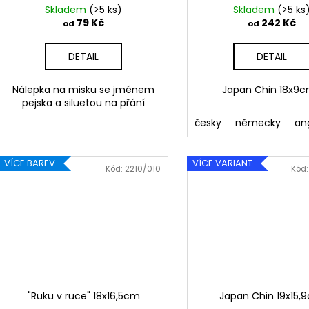
k
Skladem
(>5 ks)
Skladem
(>5 ks
t
79 Kč
242 Kč
od
od
ů
DETAIL
DETAIL
Nálepka na misku se jménem
Japan Chin 18x
pejska a siluetou na přání
česky
německy
an
VÍCE BAREV
VÍCE VARIANT
Kód:
2210/010
Kód
"Ruku v ruce" 18x16,5cm
Japan Chin 19x15,