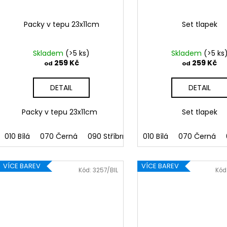
Packy v tepu 23x11cm
Set tlapek
Skladem
(>5 ks)
Skladem
(>5 ks
259 Kč
259 Kč
od
od
DETAIL
DETAIL
Packy v tepu 23x11cm
Set tlapek
010 Bílá
070 Černá
090 Stříbrná
091 Zlatá
010 Bílá
070 Černá
032 Červen
VÍCE BAREV
VÍCE BAREV
Kód:
3257/BIL
Kód