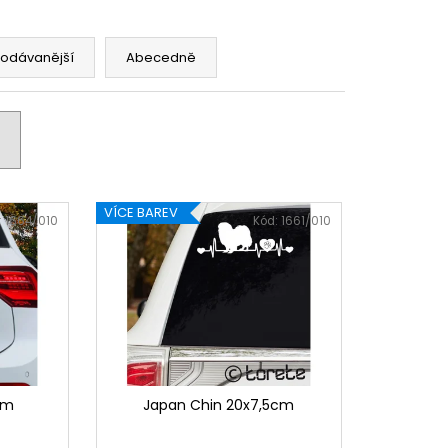
rodávanější
Abecedně
VÍCE BAREV
:
1664/010
Kód:
1661/010
cm
Japan Chin 20x7,5cm