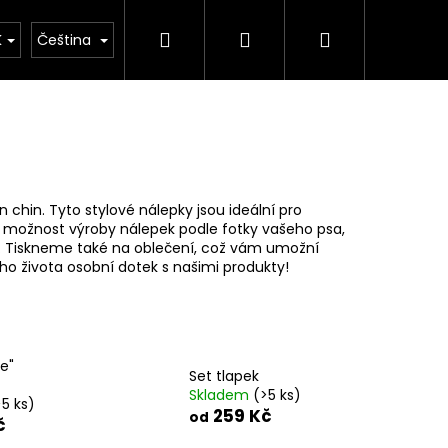
Hledat
Přihlášení
Nákupní
K
Čeština
košík
hin. Tyto stylové nálepky jsou ideální pro
 možnost výroby nálepek podle fotky vašeho psa,
v. Tiskneme také na oblečení, což vám umožní
ého života osobní dotek s našimi produkty!
e"
Set tlapek
Skladem
(>5 ks)
>5 ks)
259 Kč
od
č