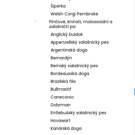
Šiperka
Welsh Corgi Pembroke
Pinčové, knírači, molossoidní a
salašničtí psi
Anglický buldok
Appenzellský salašnický pes
Argentinská doga
Bernardýn
Bernský salašnický pes
Bordeauxská doga
Brazilská fila
Bullmastif
Canecorso
Dobrman
Entlebušský salašnický pes
Hovawart
Kanárská doga