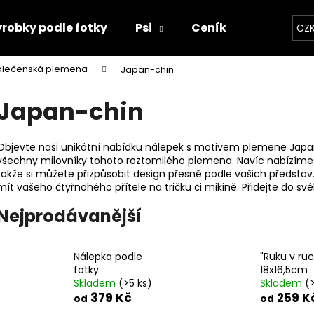
robky podle fotky
Psi
Ceník
Kontakty
CZ
olečenská plemena
Japan-chin
Co potřebujete najít?
Japan-chin
HLEDAT
Objevte naši unikátní nabídku nálepek s motivem plemene Japan c
všechny milovníky tohoto roztomilého plemena. Navíc nabízíme
takže si můžete přizpůsobit design přesně podle vašich předsta
mít vašeho čtyřnohého přítele na tričku či mikině. Přidejte do sv
Doporučujeme
Nejprodávanější
Nálepka podle
"Ruku v ruc
fotky
18x16,5cm
Skladem
(>5 ks)
Skladem
(
379 Kč
259 K
od
od
"RUKU V RUCE" 18X16,5CM
SET TLAPEK