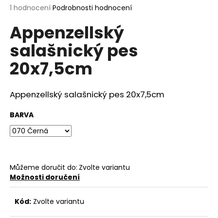
Průměrné
1 hodnocení
Podrobnosti hodnocení
a
hodnocení
j
Appenzellský
produktu
í
je
salašnický pes
5,0
t
z
?
20x7,5cm
5
hvězdiček.
Appenzellský salašnický pes 20x7,5cm
HLEDAT
BARVA
D
o
Můžeme doručit do:
Zvolte variantu
p
Možnosti doručení
o
r
Kód:
Zvolte variantu
u