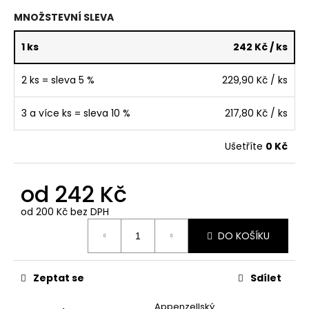
č
u
MNOŽSTEVNÍ SLEVA
j
e
1 ks
242 Kč
/ ks
m
e
2 ks = sleva 5 %
229,90 Kč
/ ks
3 a více ks = sleva 10 %
217,80 Kč
/ ks
NÁLEPKA
PODLE
FOTKY
Ušetříte
0 Kč
379
Kč
od
242 Kč
od
200 Kč
bez DPH
Měrná
DO KOŠÍKU
cena:
Zeptat se
Sdílet
Appenzellský