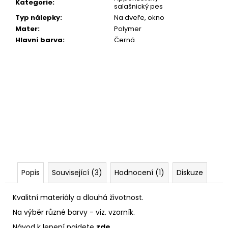
Kategorie
:
salašnický pes
Typ nálepky
:
Na dveře, okno
Mater
:
Polymer
Hlavní barva
:
Černá
Popis
Související (3)
Hodnocení (1)
Diskuze
Kvalitní materiály a dlouhá životnost.
Na výběr různé barvy - viz. vzorník.
Návod k lepení najdete
zde
.