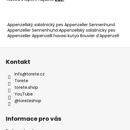
Appenzellský salašnický pes Appenzeller Sennenhund
Appenzeller Sennenhund Appenzellský salašnícky pes
Appenzeller Appenzelli havasi kutya Bouvier d'Appenzell
Z
á
Kontakt
p
a
info
@
torete.cz
t
Torete
í
torete.shop
YouTube
@toreteshop
Informace pro vás