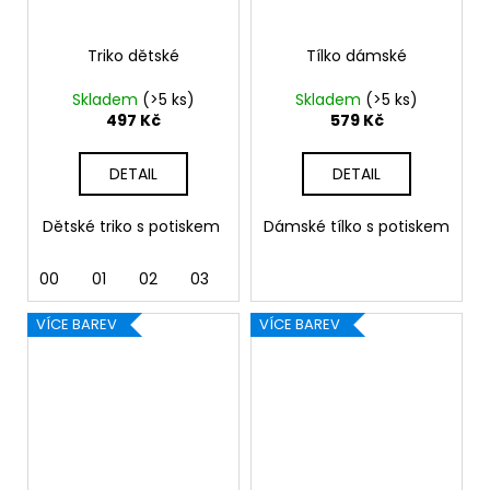
Triko dětské
Tílko dámské
Skladem
(>5 ks)
Skladem
(>5 ks)
497 Kč
579 Kč
DETAIL
DETAIL
Dětské triko s potiskem
Dámské tílko s potiskem
00
01
02
03
04
05
07
09
11
VÍCE BAREV
VÍCE BAREV