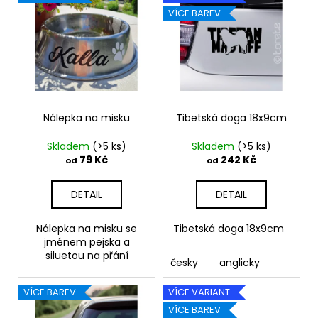
č
ý
d
VÍCE BAREV
u
p
u
j
i
k
e
s
m
t
e
p
ů
r
o
Nálepka na misku
Tibetská doga 18x9cm
"RUKU
V
d
RUCE"
Skladem
(>5 ks)
Skladem
(>5 ks)
u
18X16,5CM
79 Kč
242 Kč
od
od
k
259
Kč
t
DETAIL
DETAIL
ů
Nálepka na misku se
Tibetská doga 18x9cm
jménem pejska a
siluetou na přání
česky
anglicky
VÍCE BAREV
VÍCE VARIANT
VÍCE BAREV