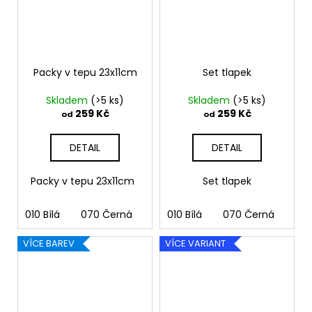
Packy v tepu 23x11cm
Set tlapek
Skladem
(>5 ks)
Skladem
(>5 ks)
259 Kč
259 Kč
od
od
DETAIL
DETAIL
Packy v tepu 23x11cm
Set tlapek
010 Bílá
070 Černá
090 Stříbrná
010 Bílá
070 Černá
091 Zlatá
090
03
VÍCE BAREV
VÍCE VARIANT