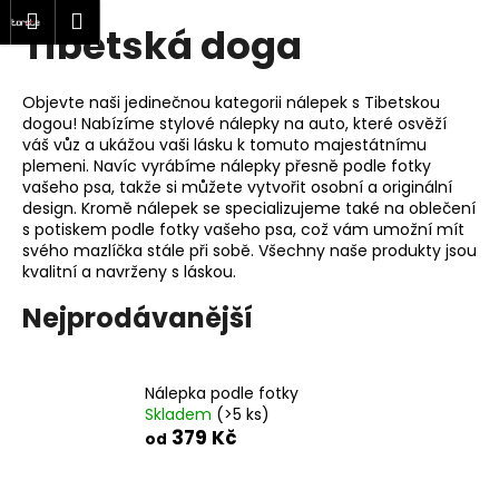
K
at
Nákupní
Menu
Přihlášení
Tibetská doga
Přejít
o
Zpět
Zpět
na
košík
š
obsah
í
Objevte naši jedinečnou kategorii nálepek s Tibetskou
C
k
dogou! Nabízíme stylové nálepky na auto, které osvěží
o
váš vůz a ukážou vaši lásku k tomuto majestátnímu
plemeni. Navíc vyrábíme nálepky přesně podle fotky
p
vašeho psa, takže si můžete vytvořit osobní a originální
o
design. Kromě nálepek se specializujeme také na oblečení
s potiskem podle fotky vašeho psa, což vám umožní mít
t
svého mazlíčka stále při sobě. Všechny naše produkty jsou
ř
kvalitní a navrženy s láskou.
e
Nejprodávanější
b
u
j
Nálepka podle fotky
e
Skladem
(>5 ks)
t
379 Kč
od
e
n