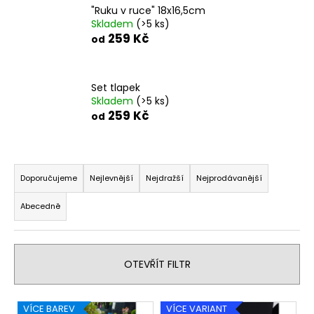
"Ruku v ruce" 18x16,5cm
a
Skladem
(>5 ks)
j
259 Kč
od
í
t
?
Set tlapek
Skladem
(>5 ks)
259 Kč
od
Ř
HLEDAT
a
Doporučujeme
Nejlevnější
Nejdražší
Nejprodávanější
z
Abecedně
e
D
n
o
í
p
OTEVŘÍT FILTR
o
p
r
r
u
V
o
VÍCE BAREV
VÍCE VARIANT