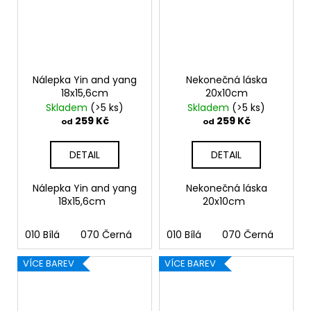
Nálepka Yin and yang
Nekonečná láska
18x15,6cm
20x10cm
Skladem
(>5 ks)
Skladem
(>5 ks)
259 Kč
259 Kč
od
od
DETAIL
DETAIL
Nálepka Yin and yang
Nekonečná láska
18x15,6cm
20x10cm
010 Bílá
070 Černá
090 Stříbrná
010 Bílá
070 Černá
091 Zlatá
090
03
VÍCE BAREV
VÍCE BAREV