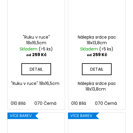
"Ruku v ruce"
Nálepka srdce pac
18x16,5cm
18x13,8cm
Skladem
(>5 ks)
Skladem
(>5 ks)
259 Kč
259 Kč
od
od
DETAIL
DETAIL
"Ruku v ruce" 18x16,5cm
Nálepka srdce pac
18x13,8cm
010 Bílá
070 Černá
090 Stříbrná
010 Bílá
070 Černá
091 Zlatá
090
03
VÍCE BAREV
VÍCE BAREV