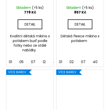
Skladem
(>5 ks)
Skladem
(>5 ks)
778 Kč
857 Kč
DETAIL
DETAIL
Kvalitní dětská mikina s
Dětská fleece mikina s
potiskem buď podle
potiskem
fotky nebo ze stálé
nabídky
01
05
07
12
40
01
44
02
62
07
40
44
VÍCE BAREV
VÍCE BAREV