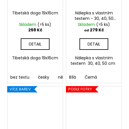
Tibetská doga 19x16cm
Nálepka s vlastním
textem - 30, 40, 50
cm
Skladem
(>5 ks)
Skladem
(>5 ks)
259 Kč
279 Kč
od
DETAIL
DETAIL
Tibetská doga 19x16cm
Nálepka s vlastním
textem 30, 40, 50 cm
bez textu
česky
německy
Bílá
Černá
anglicky
francouz
VÍCE BAREV
PODLE FOTKY