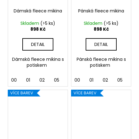
Dámská fleece mikina
Pánská fleece mikina
Skladem
(>5 ks)
Skladem
(>5 ks)
898 Kč
898 Kč
DETAIL
DETAIL
Dámská fleece mikina s
Pánská fleece mikina s
potiskem
potiskem
00
01
02
05
07
00
24
01
40
02
44
05
92
07
VÍCE BAREV
VÍCE BAREV