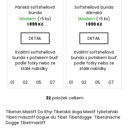
Pánská softshellová
Softshellová bunda
bunda
dámská
Skladem
(>5 ks)
Skladem
(>5 ks)
1 899 Kč
1 899 Kč
DETAIL
DETAIL
Kvalitní softshellová
Kvalitní softshellová
bunda s potiskem buď
bunda s potiskem buď
podle fotky nebo ze
podle fotky nebo ze
stálé nabídky
stálé nabídky
01
02
05
07
12
01
36
02
62
05
69
07
12
32
položek celkem
O
v
Tibetan Mastiff Do Khyi Tibetská doga Mastif tybetański
l
Tibeti masztiff Dogue du Tibet Tibetdogge Tibetanische
á
Dogge Tibetmastiff
d