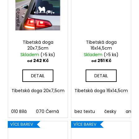
Tibetská doga
Tibetská doga
20x7,5cm
16x14,5cm
Skladem
(>5 ks)
Skladem
(>5 ks)
242 Kč
251 Kč
od
od
DETAIL
DETAIL
Tibetská doga 20x7,5cm
Tibetská doga 16x14,5cm
010 Bílá
070 Černá
090 Stříbrná
bez textu
091 Zlatá
česky
anglic
03
VÍCE BAREV
VÍCE BAREV