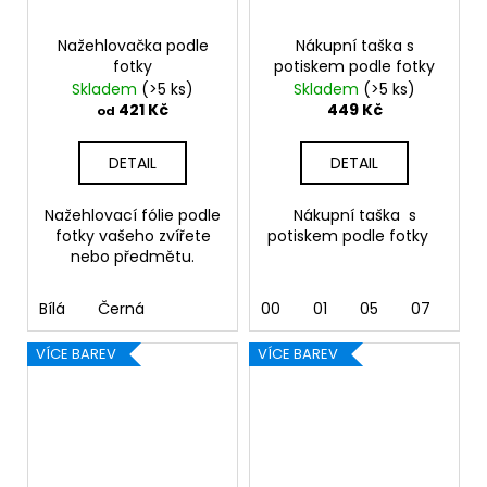
Nažehlovačka podle
Nákupní taška s
fotky
potiskem podle fotky
Skladem
(>5 ks)
Skladem
(>5 ks)
421 Kč
449 Kč
od
DETAIL
DETAIL
Nažehlovací fólie podle
Nákupní taška s
fotky vašeho zvířete
potiskem podle fotky
nebo předmětu.
Bílá
Černá
00
01
05
07
10 
VÍCE BAREV
VÍCE BAREV