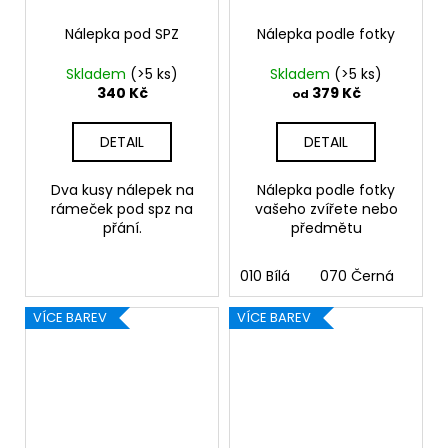
Nálepka pod SPZ
Nálepka podle fotky
Skladem
(>5 ks)
Skladem
(>5 ks)
340 Kč
379 Kč
od
DETAIL
DETAIL
Dva kusy nálepek na
Nálepka podle fotky
rámeček pod spz na
vašeho zvířete nebo
přání.
předmětu
010 Bílá
070 Černá
090
VÍCE BAREV
VÍCE BAREV