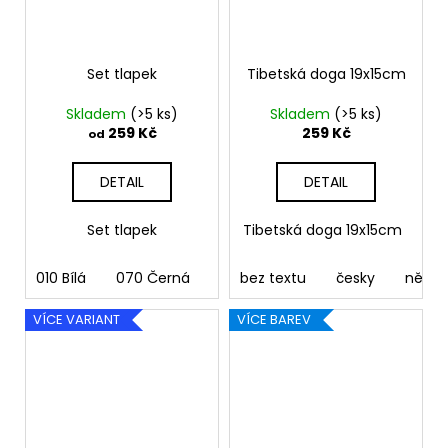
Set tlapek
Tibetská doga 19x15cm
Skladem
(>5 ks)
Skladem
(>5 ks)
259 Kč
259 Kč
od
DETAIL
DETAIL
Set tlapek
Tibetská doga 19x15cm
010 Bílá
070 Černá
090 Stříbrná
bez textu
091 Zlatá
česky
něme
03
VÍCE VARIANT
VÍCE BAREV