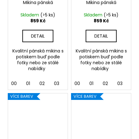
Mikina pánská
Mikina pánská
Skladem
(>5 ks)
Skladem
(>5 ks)
859 Kč
859 Kč
DETAIL
DETAIL
Kvalitní pánská mikina s
Kvalitní pánská mikina s
potiskem buď podle
potiskem buď podle
fotky nebo ze stálé
fotky nebo ze stálé
nabídky
nabídky
00
01
02
03
04
00
05
01
06
02
07
03
12
04
VÍCE BAREV
VÍCE BAREV