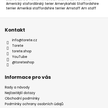
Americký stafordširský terier Amerykański Staffordshire
terrier Amerikai staffordshire terrier Amstaff Am staff
Z
á
Kontakt
p
a
info
@
torete.cz
t
Torete
í
torete.shop
YouTube
@toreteshop
Informace pro vás
Rady a návody
Nejčastější dotazy
Obchodní podmínky
Podmínky ochrany osobních údajů