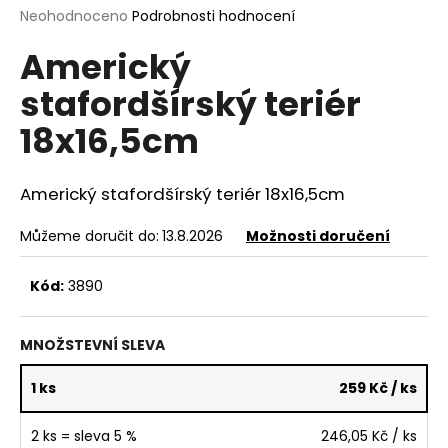
Průměrné
Neohodnoceno
Podrobnosti hodnocení
a
hodnocení
j
Americký
produktu
í
je
stafordšírský teriér
0,0
t
z
?
18x16,5cm
5
hvězdiček.
Americký stafordšírský teriér 18x16,5cm
HLEDAT
Můžeme doručit do:
13.8.2026
Možnosti doručení
Kód:
3890
D
o
MNOŽSTEVNÍ SLEVA
p
o
1 ks
259 Kč
/ ks
r
u
2 ks = sleva 5 %
246,05 Kč
/ ks