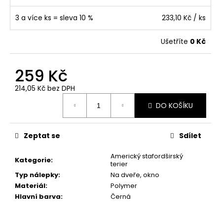
č
u
3 a více ks = sleva 10 %
233,10 Kč
/ ks
j
e
Ušetříte
0 Kč
m
e
259 Kč
"RUKU
214,05 Kč bez DPH
V
Měrná
RUCE"
DO KOŠÍKU
cena:
18X16,5CM
259
Kč
Zeptat se
Sdílet
Americký stafordširský
Kategorie
:
terier
Typ nálepky
:
Na dveře, okno
Materiál
:
Polymer
Hlavní barva
:
Černá