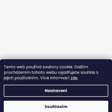
Tento web používá soubory cookie. Dalším
procházením tohoto webu vyjadřujete souhlas s
jejich používáním.. Více informací
zde
.
🐾
Nastavení
🐾
Vytvořil Shoptet
🐾
Souhlasím
Copyright 2026
Torete
. Všechna práva vyhrazena.