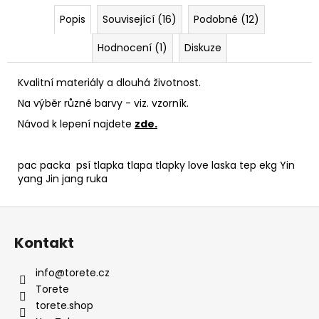
Popis
Související (16)
Podobné (12)
Hodnocení (1)
Diskuze
Kvalitní materiály a dlouhá životnost.
Na výběr různé barvy - viz. vzorník.
Návod k lepení najdete
zde.
pac packa psí tlapka tlapa tlapky love laska tep ekg Yin
yang Jin jang ruka
Z
á
Kontakt
p
a
info
@
torete.cz
t
Torete
í
torete.shop