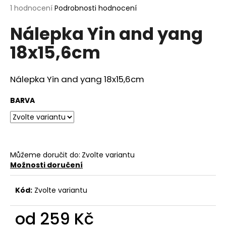
Průměrné
1 hodnocení
Podrobnosti hodnocení
a
hodnocení
j
Nálepka Yin and yang
produktu
í
je
18x15,6cm
5,0
t
z
?
5
hvězdiček.
Nálepka Yin and yang 18x15,6cm
BARVA
HLEDAT
Můžeme doručit do:
Zvolte variantu
D
Možnosti doručení
o
p
Kód:
Zvolte variantu
o
r
od
259 Kč
u