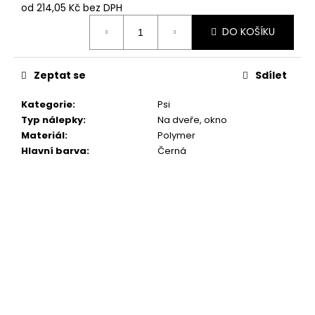
č
od
214,05 Kč
bez DPH
u
Měrná
j
DO KOŠÍKU
cena:
e
m
Zeptat se
Sdílet
e
Kategorie
:
Psi
NÁLEPKA
Typ nálepky
:
Na dveře, okno
PODLE
Materiál
:
Polymer
FOTKY
Hlavní barva
:
Černá
379
Kč