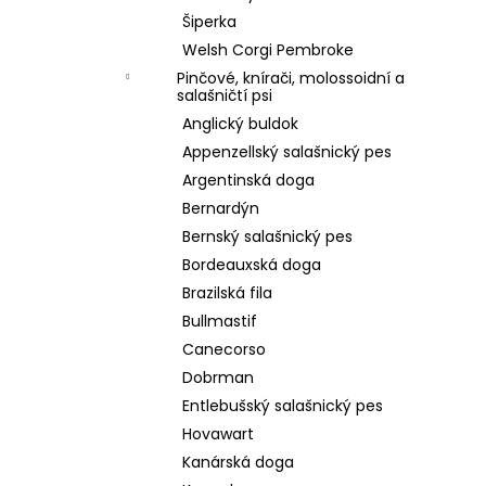
Šiperka
Welsh Corgi Pembroke
Pinčové, knírači, molossoidní a
salašničtí psi
Anglický buldok
Appenzellský salašnický pes
Argentinská doga
Bernardýn
Bernský salašnický pes
Bordeauxská doga
Brazilská fila
Bullmastif
Canecorso
Dobrman
Entlebušský salašnický pes
Hovawart
Kanárská doga