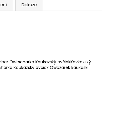
ení
Diskuze
cher Owtscharka Kaukazský ovčiakKavkazský
harka Kaukazský ovčiak Owczarek kaukaski