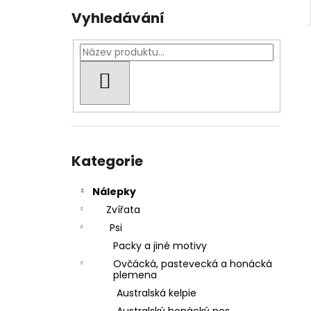
Vyhledávání
HLEDAT
Přeskočit
kategorie
Kategorie
Nálepky
Zvířata
Psi
Packy a jiné motivy
Ovčácká, pastevecká a honácká
plemena
Australská kelpie