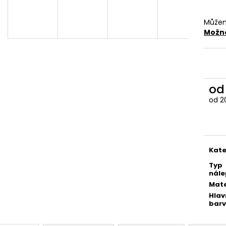
259 Kč
259 Kč
Můžem
Možno
o
od
2
Měr
cena
Kate
Typ
nále
Mate
Hlav
bar