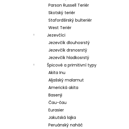
Parson Russell Teriér
Skotský teriér
Stafordširský bulteriér
West Teriér
Jezevčíci
Jezevčík dlouhosrstý
Jezevčík drsnosrstý
Jezevčík hladkosrstý
Špicové a primitivní typy
Akita Inu
Aljašský malamut
Americká akita
Basenji
Čau-čau
Eurasier
Jakutská lajka
Peruánský naháč