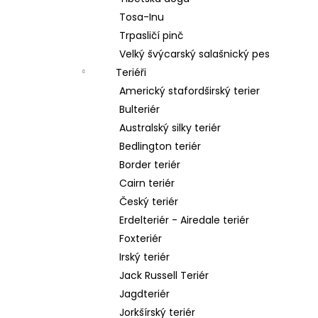
Tosa-Inu
Trpasličí pinč
Velký švýcarský salašnický pes
Teriéři
Americký stafordširský terier
Bulteriér
Australský silky teriér
Bedlington teriér
Border teriér
Cairn teriér
Český teriér
Erdelteriér - Airedale teriér
Foxteriér
Irský teriér
Jack Russell Teriér
Jagdteriér
Jorkšírský teriér