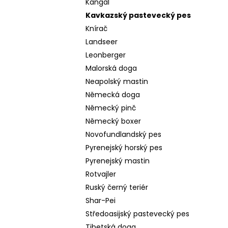
Kangal
Kavkazský pastevecký pes
Knírač
Landseer
Leonberger
Malorská doga
Neapolský mastin
Německá doga
Německý pinč
Německý boxer
Novofundlandský pes
Pyrenejský horský pes
Pyrenejský mastin
Rotvajler
Ruský černý teriér
Shar-Pei
Středoasijský pastevecký pes
Tibetská doga