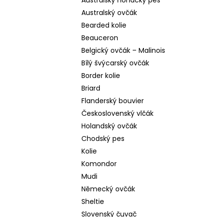
Australský honácký pes
Australský ovčák
Bearded kolie
Beauceron
Belgický ovčák – Malinois
Bílý švýcarský ovčák
Border kolie
Briard
Flanderský bouvier
Československý vlčák
Holandský ovčák
Chodský pes
Kolie
Komondor
Mudi
Německý ovčák
Sheltie
Slovenský čuvač