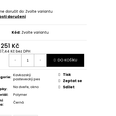
e doručit do:
Zvolte variantu
sti doručení
Kód:
Zvolte variantu
d
251 Kč
07,44 Kč
bez DPH
ná
DO KOŠÍKU
:
Tisk
Kavkazský
gorie
:
pastevecký pes
Zeptat se
Na dveře, okno
Sdílet
pky
:
riál
:
Polymer
ní
Černá
va
: