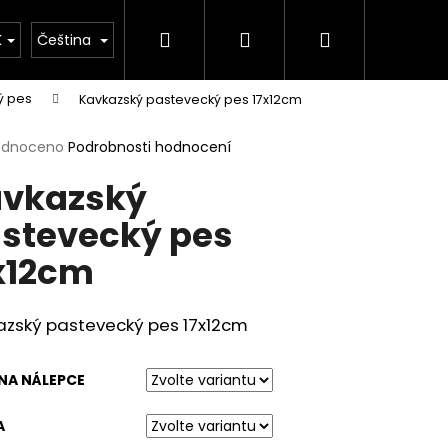
Hledat
Přihlášení
Nákupní
K
Čeština
ý pes
Kavkazský pastevecký pes 17x12cm
košík
rné
odnoceno
Podrobnosti hodnocení
cení
vkazský
ktu
stevecký pes
x12cm
ček.
azský pastevecký pes 17x12cm
NA NÁLEPCE
A