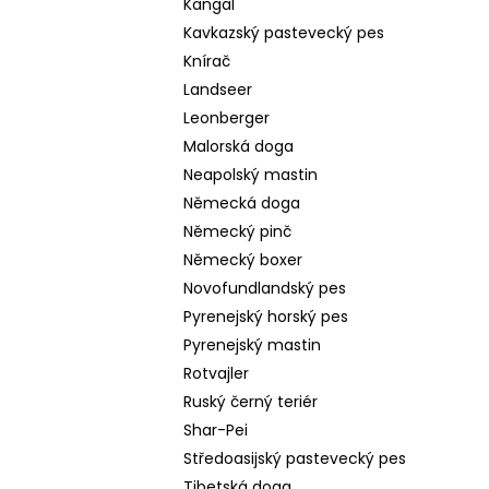
Kangal
Kavkazský pastevecký pes
Knírač
Landseer
Leonberger
Malorská doga
Neapolský mastin
Německá doga
Německý pinč
Německý boxer
Novofundlandský pes
Pyrenejský horský pes
Pyrenejský mastin
Rotvajler
Ruský černý teriér
Shar-Pei
Středoasijský pastevecký pes
Tibetská doga