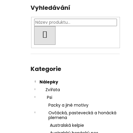
Vyhledávání
HLEDAT
Přeskočit
kategorie
Kategorie
Nálepky
Zvířata
Psi
Packy a jiné motivy
Ovčácká, pastevecká a honácká
plemena
Australská kelpie