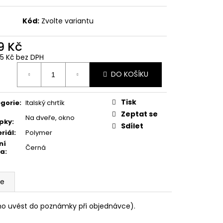
Kód:
Zvolte variantu
9 Kč
05 Kč bez DPH
ná
DO KOŠÍKU
:
Tisk
gorie
:
Italský chrtík
Zeptat se
Na dveře, okno
pky
:
Sdílet
riál
:
Polymer
ní
Černá
va
:
ze
tno uvést do poznámky při objednávce).