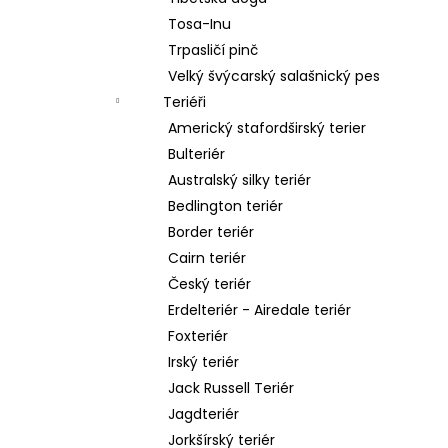
Tosa-Inu
Trpasličí pinč
Velký švýcarský salašnický pes
Teriéři
Americký stafordširský terier
Bulteriér
Australský silky teriér
Bedlington teriér
Border teriér
Cairn teriér
Český teriér
Erdelteriér - Airedale teriér
Foxteriér
Irský teriér
Jack Russell Teriér
Jagdteriér
Jorkšírský teriér