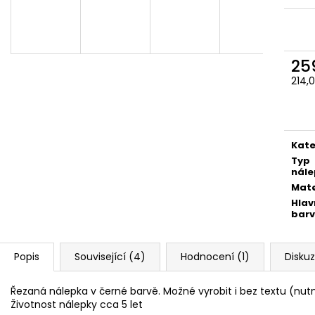
259 Kč
259 Kč
25
214,
Měr
cena
Kate
Typ
nále
Mate
Hlav
bar
Popis
Související (4)
Hodnocení (1)
Disku
Řezaná nálepka v černé barvě. Možné vyrobit i bez textu (nu
Životnost nálepky cca 5 let