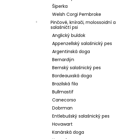
Šiperka
Welsh Corgi Pembroke
Pinčové, knírači, molossoidní a
salašničtí psi
Anglický buldok
Appenzellský salašnický pes
Argentinská doga
Bernardýn
Bernský salašnický pes
Bordeauxská doga
Brazilská fila
Bullmastif
Canecorso
Dobrman
Entlebušský salašnický pes
Hovawart
Kanárská doga