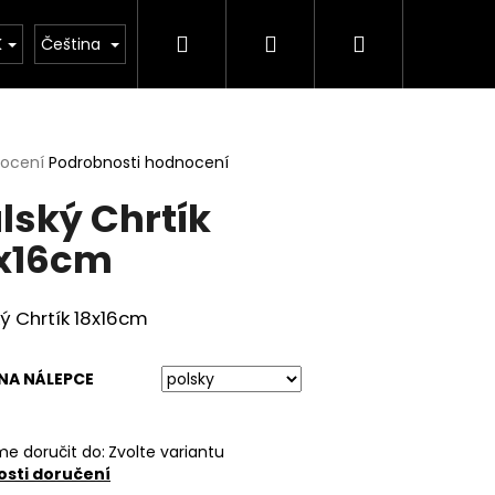
Hledat
Přihlášení
Nákupní
K
Čeština
košík
rné
nocení
Podrobnosti hodnocení
cení
alský Chrtík
ktu
x16cm
ček.
ký Chrtík 18x16cm
NA NÁLEPCE
e doručit do:
Zvolte variantu
sti doručení