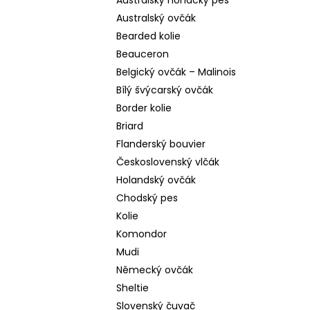
Australský honácký pes
Australský ovčák
Bearded kolie
Beauceron
Belgický ovčák – Malinois
Bílý švýcarský ovčák
Border kolie
Briard
Flanderský bouvier
Československý vlčák
Holandský ovčák
Chodský pes
Kolie
Komondor
Mudi
Německý ovčák
Sheltie
Slovenský čuvač