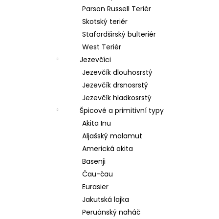
Parson Russell Teriér
Skotský teriér
Stafordširský bulteriér
West Teriér
Jezevčíci
Jezevčík dlouhosrstý
Jezevčík drsnosrstý
Jezevčík hladkosrstý
Špicové a primitivní typy
Akita Inu
Aljašský malamut
Americká akita
Basenji
Čau-čau
Eurasier
Jakutská lajka
Peruánský naháč