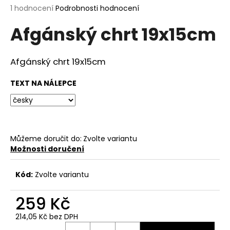
Průměrné
1 hodnocení
Podrobnosti hodnocení
a
hodnocení
j
Afgánský chrt 19x15cm
produktu
í
je
5,0
t
z
Afgánský chrt 19x15cm
?
5
hvězdiček.
TEXT NA NÁLEPCE
HLEDAT
Můžeme doručit do:
Zvolte variantu
Možnosti doručení
D
o
Kód:
Zvolte variantu
p
o
259 Kč
r
214,05 Kč bez DPH
u
Měrná