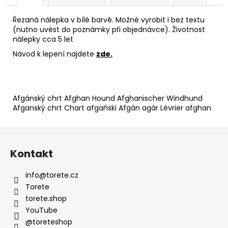
Řezaná nálepka v bílé barvě. Možné vyrobit i bez textu
(nutno uvést do poznámky při objednávce). Životnost
nálepky cca 5 let
Návod k lepení najdete
zde
.
Afgánský chrt Afghan Hound Afghanischer Windhund
Afganský chrt Chart afgański Afgán agár Lévrier afghan
Z
á
Kontakt
p
a
info
@
torete.cz
t
Torete
í
torete.shop
YouTube
@toreteshop