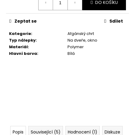
č
DO KOŠÍKU
cena:
u
j
e
Zeptat se
Sdílet
m
e
Kategorie
:
Afgánský chrt
Typ nálepky
:
Na dveře, okno
Materiál
:
Polymer
"RUKU
Hlavní barva
:
Bílá
V
RUCE"
18X16,5CM
259
Kč
Popis
Související (5)
Hodnocení (1)
Diskuze