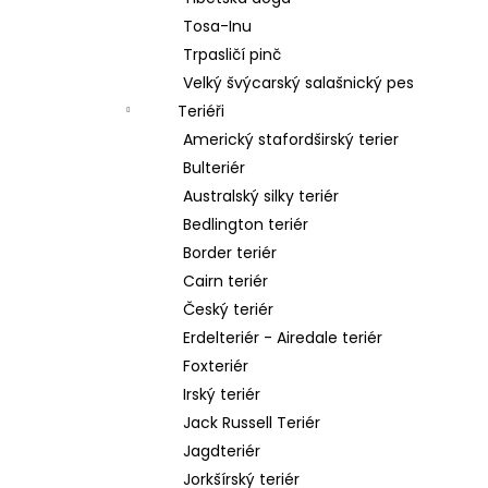
Tosa-Inu
Trpasličí pinč
Velký švýcarský salašnický pes
Teriéři
Americký stafordširský terier
Bulteriér
Australský silky teriér
Bedlington teriér
Border teriér
Cairn teriér
Český teriér
Erdelteriér - Airedale teriér
Foxteriér
Irský teriér
Jack Russell Teriér
Jagdteriér
Jorkšírský teriér