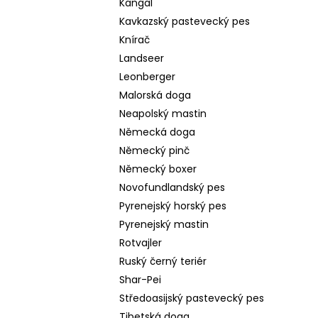
Kangal
Kavkazský pastevecký pes
Knírač
Landseer
Leonberger
Malorská doga
Neapolský mastin
Německá doga
Německý pinč
Německý boxer
Novofundlandský pes
Pyrenejský horský pes
Pyrenejský mastin
Rotvajler
Ruský černý teriér
Shar-Pei
Středoasijský pastevecký pes
Tibetská doga