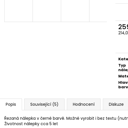
259 Kč
259 Kč
25
214,
Měr
cena
Kate
Typ
nále
Mate
Hlav
bar
Popis
Související (5)
Hodnocení
Diskuze
Řezaná nálepka v černé barvě. Možné vyrobit i bez textu (nu
Životnost nálepky cca 5 let