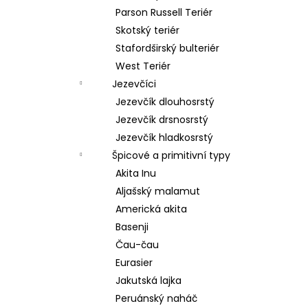
Parson Russell Teriér
Skotský teriér
Stafordširský bulteriér
West Teriér
Jezevčíci
Jezevčík dlouhosrstý
Jezevčík drsnosrstý
Jezevčík hladkosrstý
Špicové a primitivní typy
Akita Inu
Aljašský malamut
Americká akita
Basenji
Čau-čau
Eurasier
Jakutská lajka
Peruánský naháč