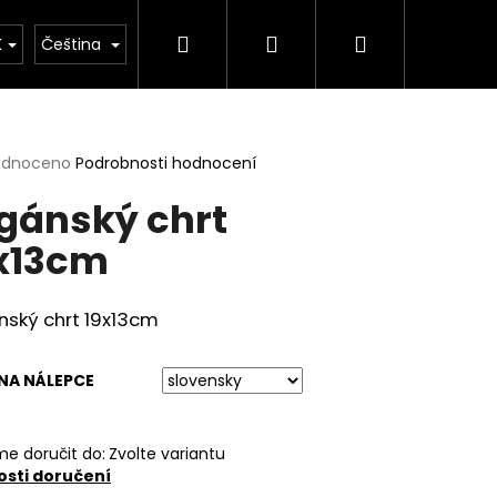
Hledat
Přihlášení
Nákupní
K
Čeština
košík
rné
odnoceno
Podrobnosti hodnocení
cení
gánský chrt
ktu
x13cm
ček.
nský chrt 19x13cm
NA NÁLEPCE
e doručit do:
Zvolte variantu
sti doručení