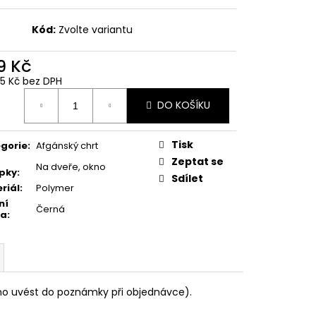
Kód:
Zvolte variantu
9 Kč
05 Kč bez DPH
ná
DO KOŠÍKU
:
Tisk
gorie
:
Afgánský chrt
Zeptat se
Na dveře, okno
pky
:
Sdílet
riál
:
Polymer
ní
Černá
va
:
tno uvést do poznámky při objednávce).