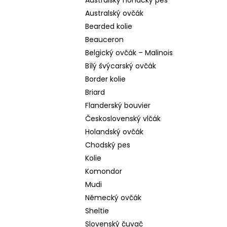
Australský honácký pes
Australský ovčák
Bearded kolie
Beauceron
Belgický ovčák – Malinois
Bílý švýcarský ovčák
Border kolie
Briard
Flanderský bouvier
Československý vlčák
Holandský ovčák
Chodský pes
Kolie
Komondor
Mudi
Německý ovčák
Sheltie
Slovenský čuvač