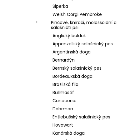
Šiperka
Welsh Corgi Pembroke
Pinčové, knírači, molossoidní a
salašničtí psi
Anglický buldok
Appenzellský salašnický pes
Argentinská doga
Bernardýn
Bernský salašnický pes
Bordeauxská doga
Brazilská fila
Bullmastif
Canecorso
Dobrman
Entlebušský salašnický pes
Hovawart
Kanárská doga