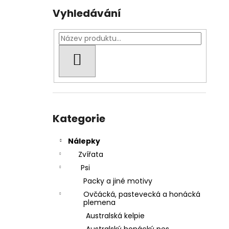
Vyhledávání
HLEDAT
Přeskočit
kategorie
Kategorie
Nálepky
Zvířata
Psi
Packy a jiné motivy
Ovčácká, pastevecká a honácká
plemena
Australská kelpie