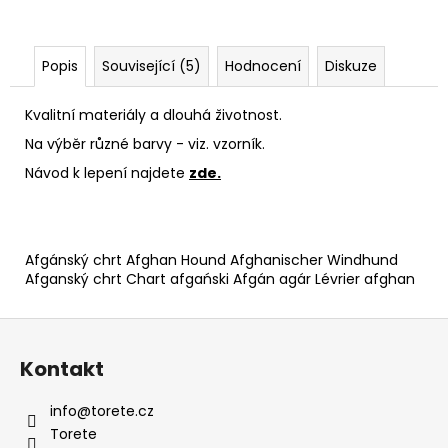
Popis
Související (5)
Hodnocení
Diskuze
Kvalitní materiály a dlouhá životnost.
Na výběr různé barvy - viz. vzorník.
Návod k lepení najdete
zde.
Afgánský chrt Afghan Hound Afghanischer Windhund
Afganský chrt Chart afgański Afgán agár Lévrier afghan
Z
á
Kontakt
p
a
info
@
torete.cz
t
Torete