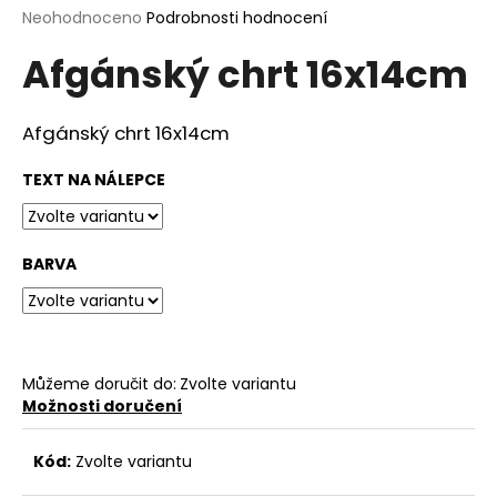
Průměrné
Neohodnoceno
Podrobnosti hodnocení
a
hodnocení
j
Afgánský chrt 16x14cm
produktu
í
je
0,0
t
z
Afgánský chrt 16x14cm
?
5
hvězdiček.
TEXT NA NÁLEPCE
HLEDAT
BARVA
D
o
Můžeme doručit do:
Zvolte variantu
p
Možnosti doručení
o
r
Kód:
Zvolte variantu
u