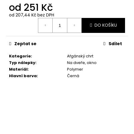
č
od
251 Kč
u
j
od
207,44 Kč
bez DPH
e
Měrná
DO KOŠÍKU
cena:
m
e
Zeptat se
Sdílet
SET
TLAPEK
Kategorie
:
Afgánský chrt
Typ nálepky
:
Na dveře, okno
259
Kč
Materiál
:
Polymer
Hlavní barva
:
Černá