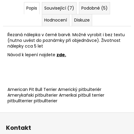
Popis
Související (7)
Podobné (5)
Hodnocení
Diskuze
Řezaná nálepka v černé barvě. Možné vyrobit i bez textu
(nutno uvést do poznámky při objednávce). Životnost
nálepky cca 5 let
Návod k lepení najdete
zde
.
American Pit Bull Terrier Americký pitbulteriér
Amerykański pitbulterier Amerikai pitbull terrier
pitbullterrier pitbullterier
Z
á
Kontakt
p