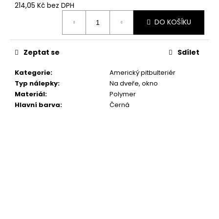
č
214,05 Kč bez DPH
u
Měrná
j
DO KOŠÍKU
cena:
e
m
Zeptat se
Sdílet
e
Kategorie
:
Americký pitbulteriér
NÁLEPKA
Typ nálepky
:
Na dveře, okno
PODLE
Materiál
:
Polymer
FOTKY
Hlavní barva
:
Černá
379
Kč