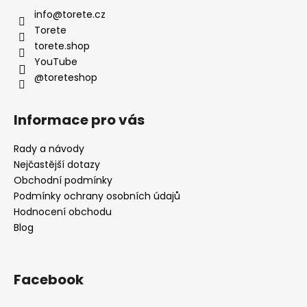
a
info
@
torete.cz
t
Torete
í
torete.shop
YouTube
@toreteshop
Informace pro vás
Rady a návody
Nejčastější dotazy
Obchodní podmínky
Podmínky ochrany osobních údajů
Hodnocení obchodu
Blog
Facebook