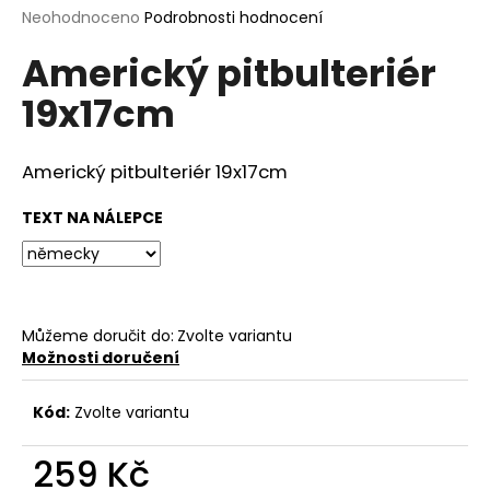
Průměrné
Neohodnoceno
Podrobnosti hodnocení
a
hodnocení
j
Americký pitbulteriér
produktu
í
je
19x17cm
0,0
t
z
?
5
hvězdiček.
Americký pitbulteriér 19x17cm
TEXT NA NÁLEPCE
HLEDAT
Můžeme doručit do:
Zvolte variantu
D
Možnosti doručení
o
p
Kód:
Zvolte variantu
o
r
259 Kč
u