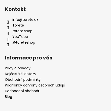
á
Kontakt
p
a
info
@
torete.cz
t
Torete
í
torete.shop
YouTube
@toreteshop
Informace pro vás
Rady a návody
Nejčastější dotazy
Obchodní podmínky
Podmínky ochrany osobních údajů
Hodnocení obchodu
Blog