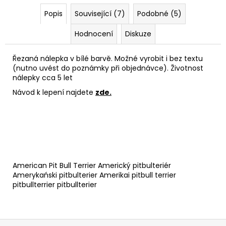
Popis
Související (7)
Podobné (5)
Hodnocení
Diskuze
Řezaná nálepka v bílé barvě. Možné vyrobit i bez textu
(nutno uvést do poznámky při objednávce). Životnost
nálepky cca 5 let
Návod k lepení najdete
zde
.
American Pit Bull Terrier Americký pitbulteriér
Amerykański pitbulterier Amerikai pitbull terrier
pitbullterrier pitbullterier
Z