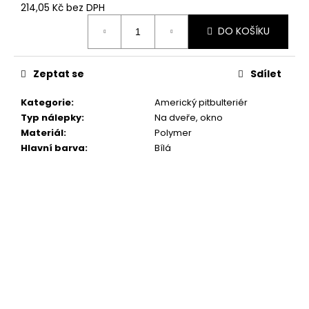
č
214,05 Kč bez DPH
u
Měrná
j
DO KOŠÍKU
cena:
e
m
Zeptat se
Sdílet
e
Kategorie
:
Americký pitbulteriér
NÁLEPKA
Typ nálepky
:
Na dveře, okno
PODLE
Materiál
:
Polymer
FOTKY
Hlavní barva
:
Bílá
379
Kč