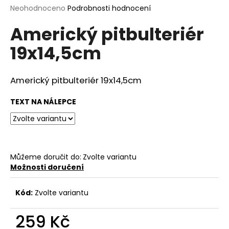
Průměrné
Neohodnoceno
Podrobnosti hodnocení
a
hodnocení
j
Americký pitbulteriér
produktu
í
je
19x14,5cm
0,0
t
z
?
5
hvězdiček.
Americký pitbulteriér 19x14,5cm
TEXT NA NÁLEPCE
HLEDAT
Můžeme doručit do:
Zvolte variantu
D
Možnosti doručení
o
p
Kód:
Zvolte variantu
o
r
259 Kč
u