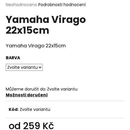
Průměrné
Neohodnoceno
Podrobnosti hodnocení
a
hodnocení
j
Yamaha Virago
produktu
í
je
22x15cm
0,0
t
z
?
5
hvězdiček.
Yamaha Virago 22x15cm
BARVA
HLEDAT
Můžeme doručit do:
Zvolte variantu
D
Možnosti doručení
o
p
Kód:
Zvolte variantu
o
r
od
259 Kč
u