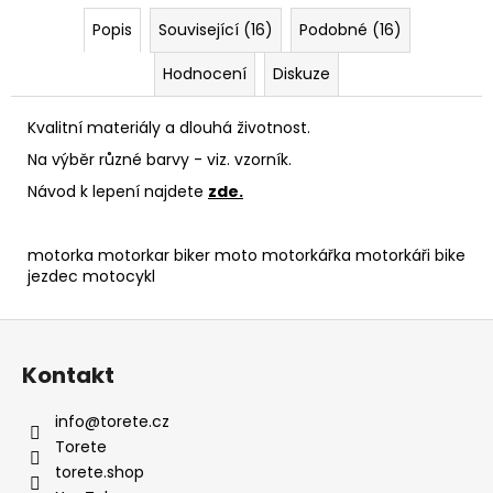
Popis
Související (16)
Podobné (16)
Hodnocení
Diskuze
Kvalitní materiály a dlouhá životnost.
Na výběr různé barvy - viz. vzorník.
Návod k lepení najdete
zde.
motorka motorkar biker moto motorkářka motorkáři bike
jezdec motocykl
Z
á
Kontakt
p
a
info
@
torete.cz
t
Torete
í
torete.shop