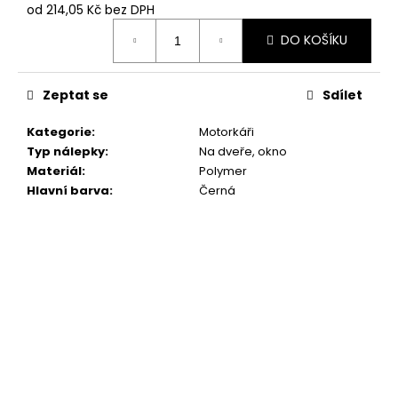
č
od
214,05 Kč
bez DPH
u
Měrná
j
DO KOŠÍKU
cena:
e
m
Zeptat se
Sdílet
e
Kategorie
:
Motorkáři
NÁLEPKA
Typ nálepky
:
Na dveře, okno
PODLE
Materiál
:
Polymer
FOTKY
Hlavní barva
:
Černá
379
Kč