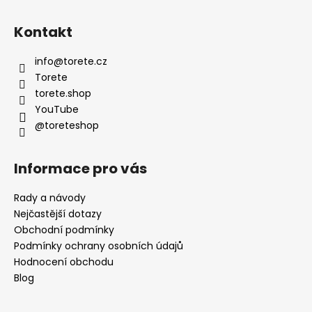
Z
á
Kontakt
p
a
info
@
torete.cz
t
Torete
í
torete.shop
YouTube
@toreteshop
Informace pro vás
Rady a návody
Nejčastější dotazy
Obchodní podmínky
Podmínky ochrany osobních údajů
Hodnocení obchodu
Blog