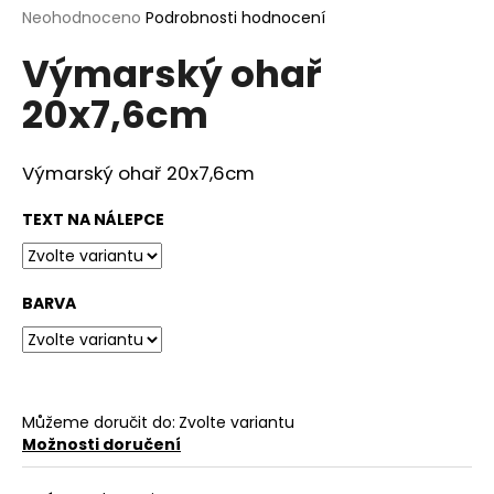
Průměrné
Neohodnoceno
Podrobnosti hodnocení
a
hodnocení
j
Výmarský ohař
produktu
í
je
20x7,6cm
0,0
t
z
?
5
hvězdiček.
Výmarský ohař 20x7,6cm
TEXT NA NÁLEPCE
HLEDAT
BARVA
D
o
p
o
Můžeme doručit do:
Zvolte variantu
Možnosti doručení
r
u