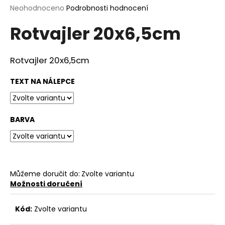
Průměrné
Neohodnoceno
Podrobnosti hodnocení
a
hodnocení
j
Rotvajler 20x6,5cm
produktu
í
je
0,0
t
z
Rotvajler 20x6,5cm
?
5
hvězdiček.
TEXT NA NÁLEPCE
HLEDAT
BARVA
D
o
Můžeme doručit do:
Zvolte variantu
p
Možnosti doručení
o
r
Kód:
Zvolte variantu
u