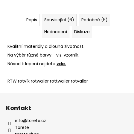
Popis
Související (6)
Podobné (5)
Hodnocení
Diskuze
Kvalitní materiály a dlouhá životnost.
Na výběr různé barvy - viz. vzorník.
Návod k lepení najdete
zde.
RTW rotvík rotwailer rottwailer rotvailer
Z
á
Kontakt
p
a
info
@
torete.cz
t
Torete