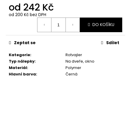
č
od
242 Kč
u
j
od
200 Kč
bez DPH
e
Měrná
DO KOŠÍKU
cena:
m
e
Zeptat se
Sdílet
"RUKU
V
Kategorie
:
Rotvajler
RUCE"
Typ nálepky
:
Na dveře, okno
18X16,5CM
Materiál
:
Polymer
259
Hlavní barva
:
Černá
Kč