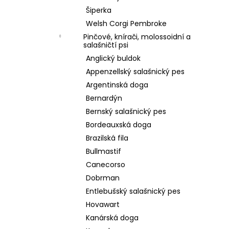
Šiperka
Welsh Corgi Pembroke
Pinčové, knírači, molossoidní a
salašničtí psi
Anglický buldok
Appenzellský salašnický pes
Argentinská doga
Bernardýn
Bernský salašnický pes
Bordeauxská doga
Brazilská fila
Bullmastif
Canecorso
Dobrman
Entlebušský salašnický pes
Hovawart
Kanárská doga