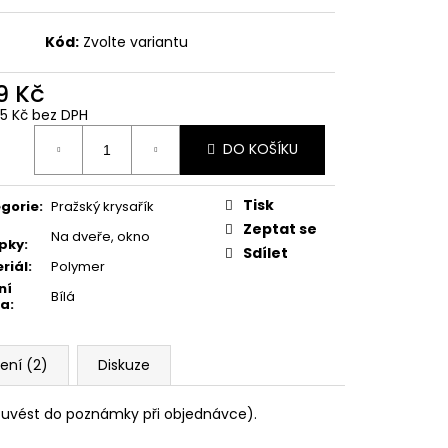
Kód:
Zvolte variantu
9 Kč
05 Kč bez DPH
ná
DO KOŠÍKU
:
Tisk
gorie
:
Pražský krysařík
Zeptat se
Na dveře, okno
pky
:
Sdílet
riál
:
Polymer
ní
Bílá
va
:
ení (2)
Diskuze
o uvést do poznámky při objednávce).