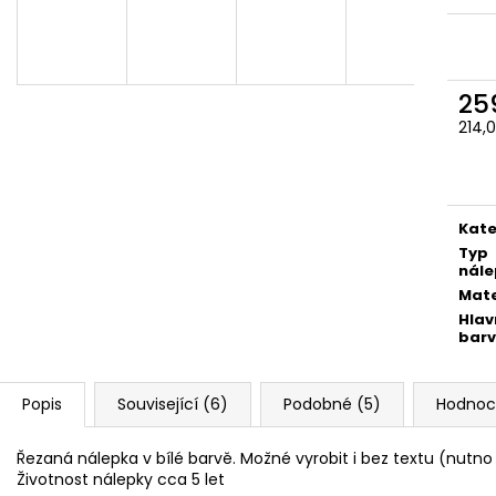
259 Kč
259 Kč
25
214,
Měr
cena
Kate
Typ
nále
Mate
Hlav
bar
Popis
Související (6)
Podobné (5)
Hodnoc
Řezaná nálepka v bílé barvě. Možné vyrobit i bez textu (nutn
Životnost nálepky cca 5 let