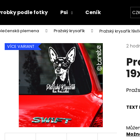
robky podle fotky
Psi
Ceník
Kontakty
CZ
olečenská plemena
Pražský krysařík
Pražský krysařík 19x
Co potřebujete najít?
Průmě
2 hod
VÍCE VARIANT
hodno
Pr
produ
HLEDAT
je
19
5,0
z
5
Doporučujeme
hvězdi
Pražs
TEXT 
Můžem
Možno
"RUKU V RUCE" 18X16,5CM
SET TLAPEK