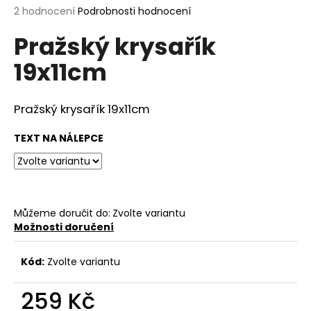
Průměrné
2 hodnocení
Podrobnosti hodnocení
a
hodnocení
j
Pražský krysařík
produktu
í
je
19x11cm
5,0
t
z
?
5
hvězdiček.
Pražský krysařík 19x11cm
TEXT NA NÁLEPCE
HLEDAT
Můžeme doručit do:
Zvolte variantu
D
Možnosti doručení
o
p
Kód:
Zvolte variantu
o
r
259 Kč
u