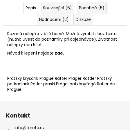
Popis
Související (6)
Podobné (5)
Hodnocení (2)
Diskuze
Řezaná nálepka v bílé barvě. Možné vyrobit i bez textu
(nutno uvést do poznámky při objednávce). Životnost
nálepky cca 5 let
Návod k lepení najdete
zde
.
Pražský krysařík Prague Ratter Prager Rattler Pražský
potkaniarik Ratler praski Prágai patkányfogó Ratier de
Prague
Z
á
Kontakt
p
a
info
@
torete.cz