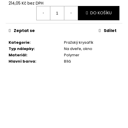
č
214,05 Kč bez DPH
u
Měrná
j
DO KOŠÍKU
cena:
e
m
Zeptat se
Sdílet
e
Kategorie
:
Pražský krysařík
NÁLEPKA
Typ nálepky
:
Na dveře, okno
PODLE
Materiál
:
Polymer
FOTKY
Hlavní barva
:
Bílá
379
Kč