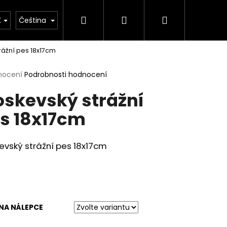
Hledat
Přihlášení
Nákupní
K
Čeština
rážní pes 18x17cm
košík
rné
nocení
Podrobnosti hodnocení
cení
skevský strážní
ktu
s 18x17cm
ček.
vský strážní pes 18x17cm
NA NÁLEPCE