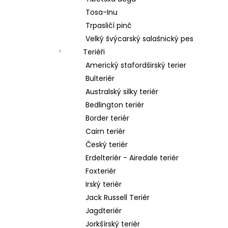
Tosa-Inu
Trpasličí pinč
Velký švýcarský salašnický pes
Teriéři
Americký stafordširský terier
Bulteriér
Australský silky teriér
Bedlington teriér
Border teriér
Cairn teriér
Český teriér
Erdelteriér - Airedale teriér
Foxteriér
Irský teriér
Jack Russell Teriér
Jagdteriér
Jorkšírský teriér