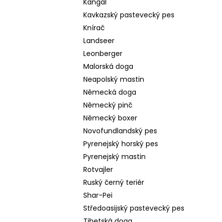
Kangal
Kavkazský pastevecký pes
Knírač
Landseer
Leonberger
Malorská doga
Neapolský mastin
Německá doga
Německý pinč
Německý boxer
Novofundlandský pes
Pyrenejský horský pes
Pyrenejský mastin
Rotvajler
Ruský černý teriér
Shar-Pei
Středoasijský pastevecký pes
Tibetská doga