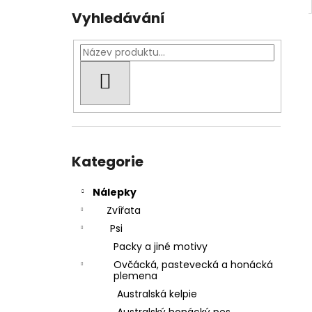
Vyhledávání
HLEDAT
Přeskočit
kategorie
Kategorie
Nálepky
Zvířata
Psi
Packy a jiné motivy
Ovčácká, pastevecká a honácká
plemena
Australská kelpie