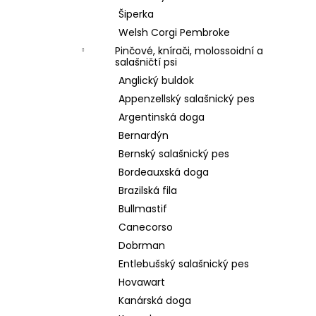
Šiperka
Welsh Corgi Pembroke
Pinčové, knírači, molossoidní a
salašničtí psi
Anglický buldok
Appenzellský salašnický pes
Argentinská doga
Bernardýn
Bernský salašnický pes
Bordeauxská doga
Brazilská fila
Bullmastif
Canecorso
Dobrman
Entlebušský salašnický pes
Hovawart
Kanárská doga