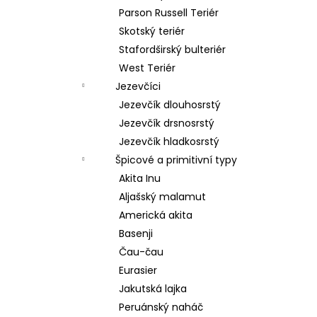
Parson Russell Teriér
Skotský teriér
Stafordširský bulteriér
West Teriér
Jezevčíci
Jezevčík dlouhosrstý
Jezevčík drsnosrstý
Jezevčík hladkosrstý
Špicové a primitivní typy
Akita Inu
Aljašský malamut
Americká akita
Basenji
Čau-čau
Eurasier
Jakutská lajka
Peruánský naháč