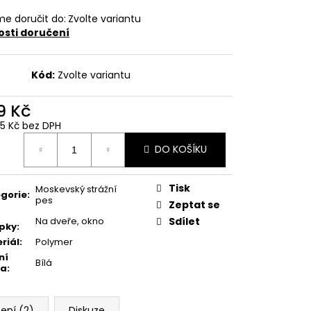
e doručit do:
Zvolte variantu
sti doručení
Kód:
Zvolte variantu
9 Kč
05 Kč bez DPH
ná
DO KOŠÍKU
:
Tisk
Moskevský strážní
gorie
:
pes
Zeptat se
Na dveře, okno
Sdílet
pky
:
riál
:
Polymer
ní
Bílá
va
:
ení (2)
Diskuze