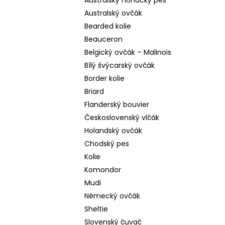
Australský honácký pes
Australský ovčák
Bearded kolie
Beauceron
Belgický ovčák – Malinois
Bílý švýcarský ovčák
Border kolie
Briard
Flanderský bouvier
Československý vlčák
Holandský ovčák
Chodský pes
Kolie
Komondor
Mudi
Německý ovčák
Sheltie
Slovenský čuvač