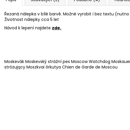
Řezaná nálepka v bílé barvě. Možné vyrobit i bez textu (nutn
Životnost nálepky cca 5 let
Návod k lepení najdete
zde
.
Moskevák Moskevský strážní pes Moscow Watchdog Moskauer
stróżujący Moszkvai őrkutya Chien de Garde de Moscou