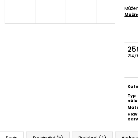
259 Kč
259 Kč
Můžem
Možno
25
214,
Měr
cena
Kate
Typ
nále
Mate
Hlav
bar
Popis
Související (5)
Podobné (4)
Hodnoc