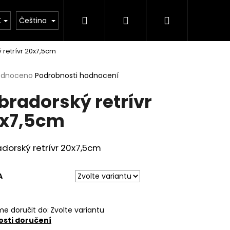
Hledat
Přihlášení
Nákupní
K
Čeština
 retrívr 20x7,5cm
košík
rné
odnoceno
Podrobnosti hodnocení
cení
bradorský retrívr
ktu
x7,5cm
ček.
dorský retrívr 20x7,5cm
A
e doručit do:
Zvolte variantu
sti doručení