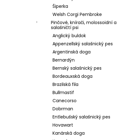
Šiperka
Welsh Corgi Pembroke
Pinčové, knírači, molossoidní a
salašničtí psi
Anglický buldok
Appenzellský salašnický pes
Argentinská doga
Bernardýn
Bernský salašnický pes
Bordeauxská doga
Brazilská fila
Bullmastif
Canecorso
Dobrman
Entlebušský salašnický pes
Hovawart
Kanárská doga