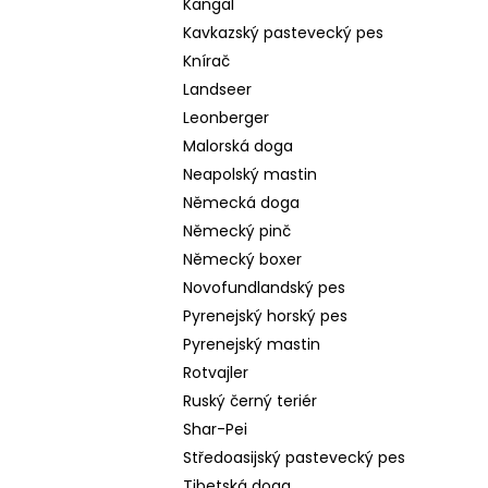
Kangal
Kavkazský pastevecký pes
Knírač
Landseer
Leonberger
Malorská doga
Neapolský mastin
Německá doga
Německý pinč
Německý boxer
Novofundlandský pes
Pyrenejský horský pes
Pyrenejský mastin
Rotvajler
Ruský černý teriér
Shar-Pei
Středoasijský pastevecký pes
Tibetská doga