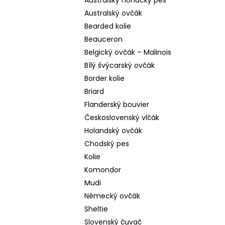
Australský honácký pes
Australský ovčák
Bearded kolie
Beauceron
Belgický ovčák – Malinois
Bílý švýcarský ovčák
Border kolie
Briard
Flanderský bouvier
Československý vlčák
Holandský ovčák
Chodský pes
Kolie
Komondor
Mudi
Německý ovčák
Sheltie
Slovenský čuvač