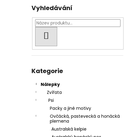
Vyhledávání
HLEDAT
Přeskočit
kategorie
Kategorie
Nálepky
Zvířata
Psi
Packy a jiné motivy
Ovčácká, pastevecká a honácká
plemena
Australská kelpie