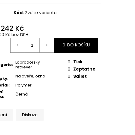
Kód:
Zvolte variantu
d
242 Kč
00 Kč
bez DPH
ná
DO KOŠÍKU
:
Tisk
Labradorský
gorie
:
retriever
Zeptat se
Na dveře, okno
Sdílet
pky
:
riál
:
Polymer
ní
Černá
va
:
ení
Diskuze