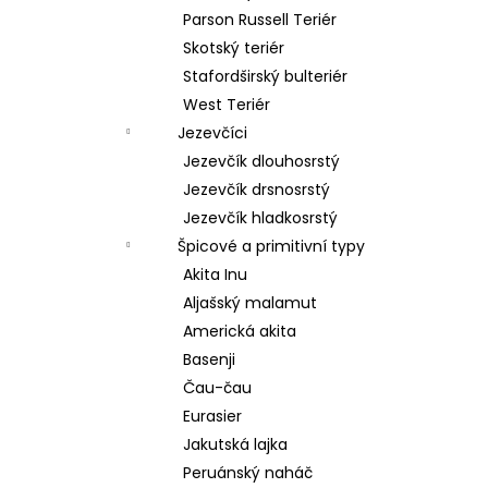
Parson Russell Teriér
Skotský teriér
Stafordširský bulteriér
West Teriér
Jezevčíci
Jezevčík dlouhosrstý
Jezevčík drsnosrstý
Jezevčík hladkosrstý
Špicové a primitivní typy
Akita Inu
Aljašský malamut
Americká akita
Basenji
Čau-čau
Eurasier
Jakutská lajka
Peruánský naháč