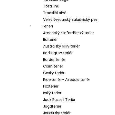
Tosa-Inu
Trpasličí pinč
Velký švýcarský salašnický pes
Teriéři
Americký stafordširský terier
Bulteriér
Australský silky teriér
Bedlington teriér
Border teriér
Cairn teriér
Český teriér
Erdelteriér - Airedale teriér
Foxteriér
Irský teriér
Jack Russell Teriér
Jagdteriér
Jorkšírský teriér