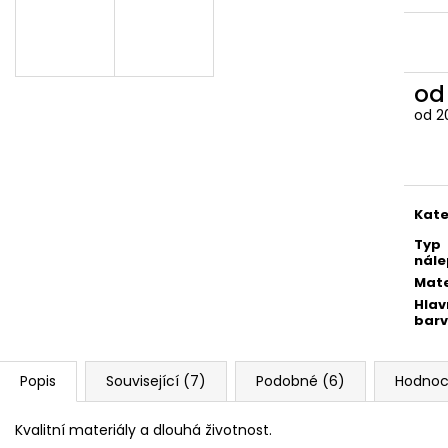
259 Kč
259 Kč
o
od
2
Měr
cena
Kate
Typ
nále
Mate
Hlav
bar
Popis
Související (7)
Podobné (6)
Hodnoc
Kvalitní materiály a dlouhá životnost.