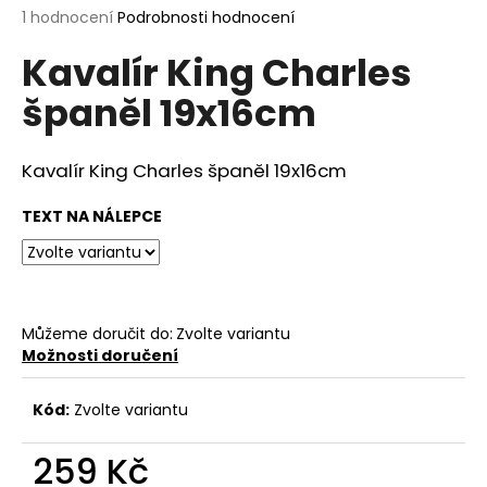
Průměrné
1 hodnocení
Podrobnosti hodnocení
a
hodnocení
j
Kavalír King Charles
produktu
í
je
španěl 19x16cm
5,0
t
z
?
5
hvězdiček.
Kavalír King Charles španěl 19x16cm
TEXT NA NÁLEPCE
HLEDAT
Můžeme doručit do:
Zvolte variantu
D
Možnosti doručení
o
p
Kód:
Zvolte variantu
o
r
259 Kč
u