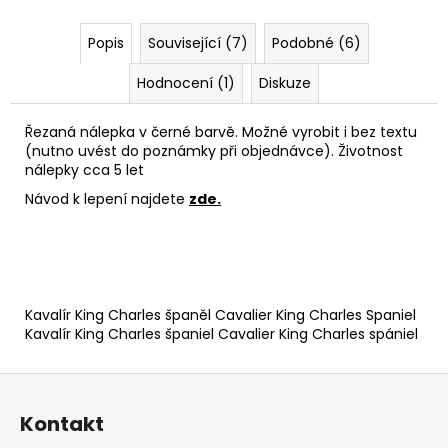
Popis
Související (7)
Podobné (6)
Hodnocení (1)
Diskuze
Řezaná nálepka v černé barvě. Možné vyrobit i bez textu
(nutno uvést do poznámky při objednávce). Životnost
nálepky cca 5 let
Návod k lepení najdete
zde
.
Kavalír King Charles španěl Cavalier King Charles Spaniel
Kavalír King Charles španiel Cavalier King Charles spániel
Z
á
Kontakt
p