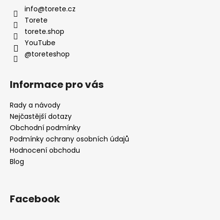
a
info
@
torete.cz
t
Torete
í
torete.shop
YouTube
@toreteshop
Informace pro vás
Rady a návody
Nejčastější dotazy
Obchodní podmínky
Podmínky ochrany osobních údajů
Hodnocení obchodu
Blog
Facebook