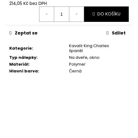
č
214,05 Kč bez DPH
u
Měrná
j
DO KOŠÍKU
cena:
e
m
Zeptat se
Sdílet
e
Kavalír King Charles
Kategorie
:
španěl
"RUKU
Typ nálepky
:
Na dveře, okno
V
RUCE"
Materiál
:
Polymer
18X16,5CM
Hlavní barva
:
Černá
259
Kč