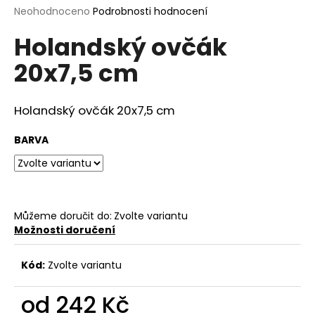
Průměrné
Neohodnoceno
Podrobnosti hodnocení
a
hodnocení
j
Holandský ovčák
produktu
í
je
20x7,5 cm
0,0
t
z
?
5
hvězdiček.
Holandský ovčák 20x7,5 cm
BARVA
HLEDAT
Můžeme doručit do:
Zvolte variantu
D
Možnosti doručení
o
p
Kód:
Zvolte variantu
o
r
od
242 Kč
u