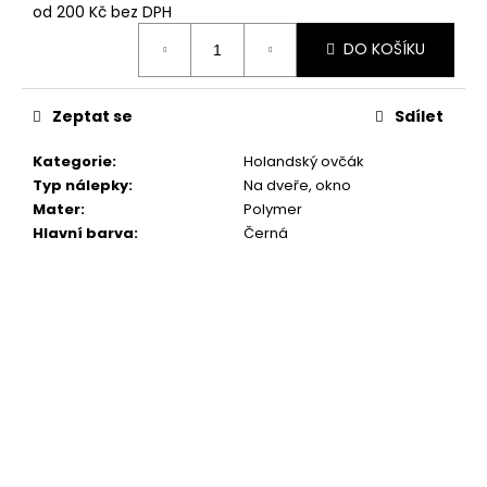
č
od
200 Kč
bez DPH
u
Měrná
j
DO KOŠÍKU
cena:
e
m
Zeptat se
Sdílet
e
Kategorie
:
Holandský ovčák
SET
Typ nálepky
:
Na dveře, okno
TLAPEK
Mater
:
Polymer
259
Hlavní barva
:
Černá
Kč