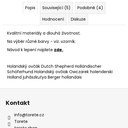
Popis
Související (5)
Podobné (4)
Hodnocení
Diskuze
Kvalitní materiály a dlouhá životnost.
Na výběr různé barvy - viz. vzorník.
Návod k lepení najdete
zde
.
Holandský ovčák Dutch Shepherd Holländischer
Schäferhund Holandský ovčiak Owczarek holenderski
Holland juhászkutya Berger hollandais
Z
á
Kontakt
p
a
info
@
torete.cz
t
Torete
torete.shop