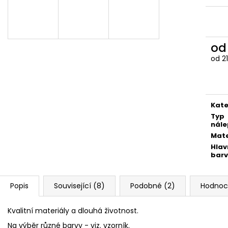
259 Kč
259 Kč
o
od
2
Měr
cena
Kate
Typ
nále
Mate
Hlav
bar
Popis
Související (8)
Podobné (2)
Hodnoc
Kvalitní materiály a dlouhá životnost.
Na výběr různé barvy - viz. vzorník.