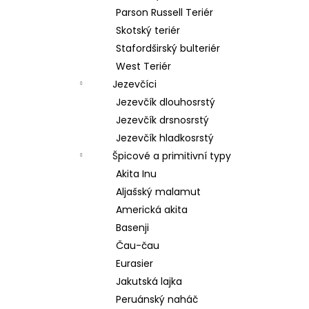
Parson Russell Teriér
Skotský teriér
Stafordširský bulteriér
West Teriér
Jezevčíci
Jezevčík dlouhosrstý
Jezevčík drsnosrstý
Jezevčík hladkosrstý
Špicové a primitivní typy
Akita Inu
Aljašský malamut
Americká akita
Basenji
Čau-čau
Eurasier
Jakutská lajka
Peruánský naháč