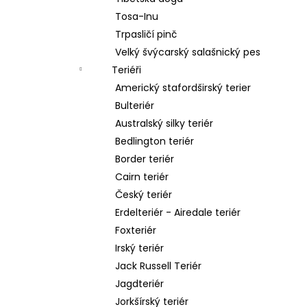
Tosa-Inu
Trpasličí pinč
Velký švýcarský salašnický pes
Teriéři
Americký stafordširský terier
Bulteriér
Australský silky teriér
Bedlington teriér
Border teriér
Cairn teriér
Český teriér
Erdelteriér - Airedale teriér
Foxteriér
Irský teriér
Jack Russell Teriér
Jagdteriér
Jorkšírský teriér