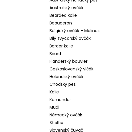
Australský honácký pes
Australský ovčák
Bearded kolie
Beauceron
Belgický ovčák – Malinois
Bílý švýcarský ovčák
Border kolie
Briard
Flanderský bouvier
Československý vlčák
Holandský ovčák
Chodský pes
Kolie
Komondor
Mudi
Německý ovčák
Sheltie
Slovenský čuvač