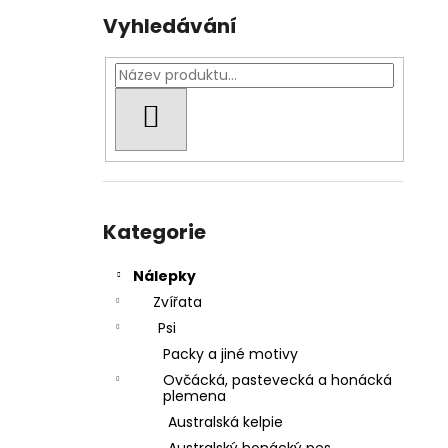
Vyhledávání
HLEDAT
Přeskočit
kategorie
Kategorie
Nálepky
Zvířata
Psi
Packy a jiné motivy
Ovčácká, pastevecká a honácká
plemena
Australská kelpie