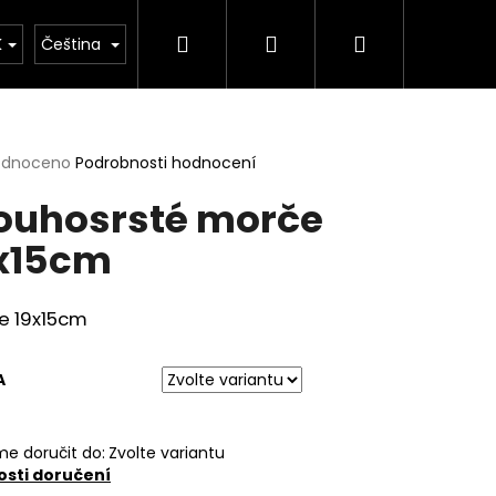
Hledat
Přihlášení
Nákupní
K
Čeština
košík
rné
odnoceno
Podrobnosti hodnocení
cení
ouhosrsté morče
ktu
x15cm
ček.
e 19x15cm
A
e doručit do:
Zvolte variantu
sti doručení