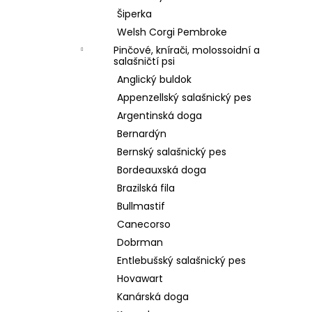
Šiperka
Welsh Corgi Pembroke
Pinčové, knírači, molossoidní a
salašničtí psi
Anglický buldok
Appenzellský salašnický pes
Argentinská doga
Bernardýn
Bernský salašnický pes
Bordeauxská doga
Brazilská fila
Bullmastif
Canecorso
Dobrman
Entlebušský salašnický pes
Hovawart
Kanárská doga