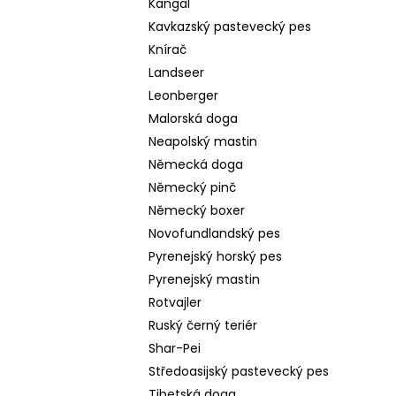
Kangal
Kavkazský pastevecký pes
Knírač
Landseer
Leonberger
Malorská doga
Neapolský mastin
Německá doga
Německý pinč
Německý boxer
Novofundlandský pes
Pyrenejský horský pes
Pyrenejský mastin
Rotvajler
Ruský černý teriér
Shar-Pei
Středoasijský pastevecký pes
Tibetská doga