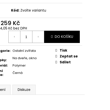
Kód:
Zvolte variantu
d
259 Kč
14,05 Kč
bez DPH
ná
DO KOŠÍKU
:
Tisk
gorie
:
Ostatní zvířata
Zeptat se
Na dveře, okno
pky
:
Sdílet
riál
:
Polymer
ní
Černá
va
:
ení
Diskuze