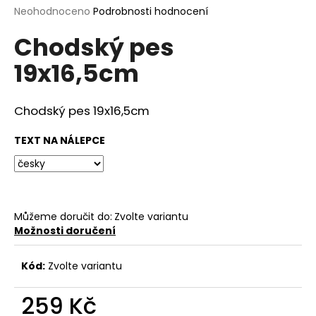
Průměrné
Neohodnoceno
Podrobnosti hodnocení
a
hodnocení
j
Chodský pes
produktu
í
je
19x16,5cm
0,0
t
z
?
5
hvězdiček.
Chodský pes 19x16,5cm
TEXT NA NÁLEPCE
HLEDAT
Můžeme doručit do:
Zvolte variantu
D
Možnosti doručení
o
p
Kód:
Zvolte variantu
o
r
259 Kč
u