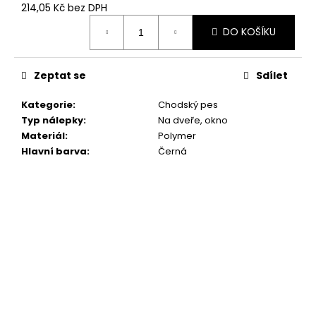
č
214,05 Kč bez DPH
u
Měrná
j
DO KOŠÍKU
cena:
e
m
Zeptat se
Sdílet
e
Kategorie
:
Chodský pes
SET
Typ nálepky
:
Na dveře, okno
TLAPEK
Materiál
:
Polymer
259
Hlavní barva
:
Černá
Kč