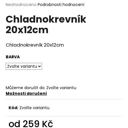
Průměrné
Neohodnoceno
Podrobnosti hodnocení
a
hodnocení
j
Chladnokrevník
produktu
í
je
20x12cm
0,0
t
z
?
5
hvězdiček.
Chladnokrevník 20x12cm
BARVA
HLEDAT
Můžeme doručit do:
Zvolte variantu
D
Možnosti doručení
o
p
Kód:
Zvolte variantu
o
r
od
259 Kč
u