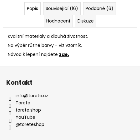
Popis
Související (16)
Podobné (6)
Hodnocení
Diskuze
Kvalitní materiály a dlouhá životnost.
Na výběr různé barvy - viz vzorník.
Návod k lepení najdete
zde.
Z
á
Kontakt
p
a
info
@
torete.cz
t
Torete
í
torete.shop
YouTube
@toreteshop