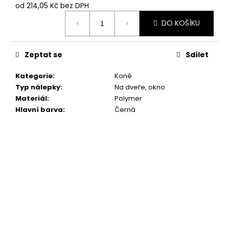
č
od
214,05 Kč
bez DPH
u
Měrná
j
DO KOŠÍKU
cena:
e
m
Zeptat se
Sdílet
e
Kategorie
:
Koně
"RUKU
Typ nálepky
:
Na dveře, okno
V
Materiál
:
Polymer
RUCE"
Hlavní barva
:
Černá
18X16,5CM
259
Kč