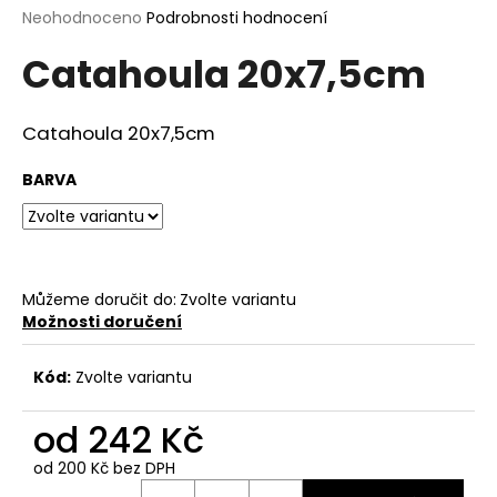
Průměrné
Neohodnoceno
Podrobnosti hodnocení
a
hodnocení
j
Catahoula 20x7,5cm
produktu
í
je
0,0
t
z
Catahoula 20x7,5cm
?
5
hvězdiček.
BARVA
HLEDAT
Můžeme doručit do:
Zvolte variantu
Možnosti doručení
D
o
Kód:
Zvolte variantu
p
o
od
242 Kč
r
od
200 Kč
bez DPH
u
Měrná