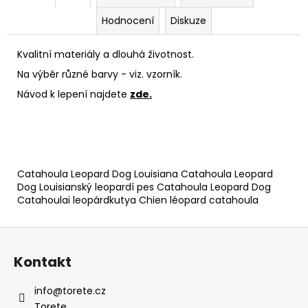
Hodnocení
Diskuze
Kvalitní materiály a dlouhá životnost.
Na výběr různé barvy - viz. vzorník.
Návod k lepení najdete
zde.
Catahoula Leopard Dog Louisiana Catahoula Leopard
Dog Louisianský leopardí pes Catahoula Leopard Dog
Catahoulai leopárdkutya Chien léopard catahoula
Z
á
Kontakt
p
a
info
@
torete.cz
t
Torete