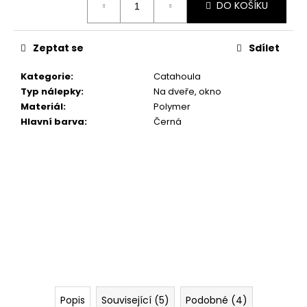
č
DO KOŠÍKU
cena:
u
j
e
Zeptat se
Sdílet
m
e
Kategorie
:
Catahoula
Typ nálepky
:
Na dveře, okno
Materiál
:
Polymer
SET
Hlavní barva
:
Černá
TLAPEK
259
Kč
Popis
Související (5)
Podobné (4)