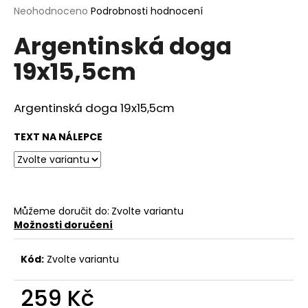
Průměrné
Neohodnoceno
Podrobnosti hodnocení
a
hodnocení
j
Argentinská doga
produktu
í
je
19x15,5cm
0,0
t
z
?
5
hvězdiček.
Argentinská doga 19x15,5cm
TEXT NA NÁLEPCE
HLEDAT
Můžeme doručit do:
Zvolte variantu
D
Možnosti doručení
o
p
Kód:
Zvolte variantu
o
r
259 Kč
u