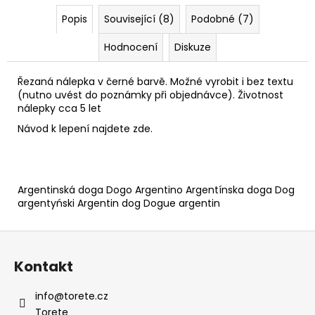
Popis
Související (8)
Podobné (7)
Hodnocení
Diskuze
Řezaná nálepka v černé barvě. Možné vyrobit i bez textu
(nutno uvést do poznámky při objednávce). Životnost
nálepky cca 5 let
Návod k lepení najdete
zde
.
Argentinská doga Dogo Argentino Argentínska doga Dog
argentyński Argentin dog Dogue argentin
Z
á
Kontakt
p
a
info
@
torete.cz
t
Torete