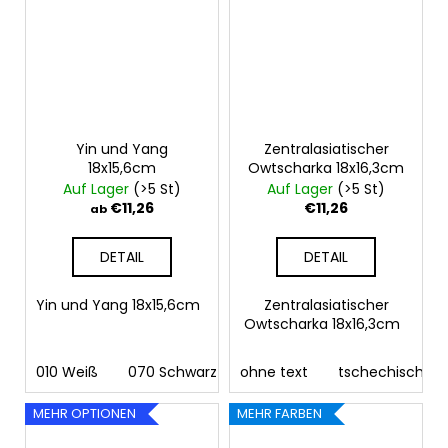
Yin und Yang
Zentralasiatischer
18x15,6cm
Owtscharka 18x16,3cm
Auf Lager
(>5 St)
Auf Lager
(>5 St)
€11,26
€11,26
ab
DETAIL
DETAIL
Yin und Yang 18x15,6cm
Zentralasiatischer
Owtscharka 18x16,3cm
010 Weiß
070 Schwarz
ohne text
090 Silber
tschechisch
091 Gold
03
MEHR OPTIONEN
MEHR FARBEN