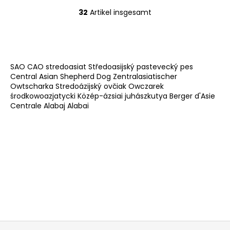
32
Artikel insgesamt
S
t
e
u
e
SAO CAO stredoasiat Středoasijský pastevecký pes
r
Central Asian Shepherd Dog Zentralasiatischer
e
Owtscharka Stredoázijský ovčiak Owczarek
l
środkowoazjatycki Közép-ázsiai juhászkutya Berger d'Asie
Centrale Alabaj Alabai
e
m
e
n
t
e
d
e
r
L
i
F