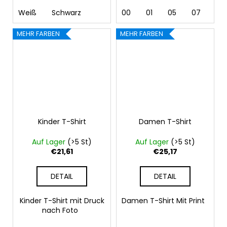
Weiß
Schwarz
00
01
05
07
10 
MEHR FARBEN
MEHR FARBEN
Kinder T-Shirt
Damen T-Shirt
Auf Lager
(>5 St)
Auf Lager
(>5 St)
€21,61
€25,17
DETAIL
DETAIL
Kinder T-Shirt mit Druck
Damen T-Shirt Mit Print
nach Foto