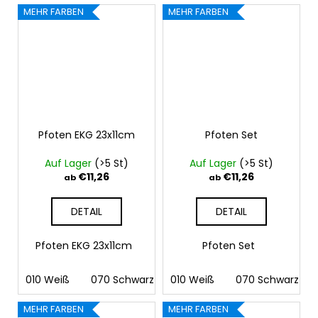
MEHR FARBEN
MEHR FARBEN
Pfoten EKG 23x11cm
Pfoten Set
Auf Lager
(>5 St)
Auf Lager
(>5 St)
€11,26
€11,26
ab
ab
DETAIL
DETAIL
Pfoten EKG 23x11cm
Pfoten Set
010 Weiß
070 Schwarz
010 Weiß
090 Silber
070 Schwarz
091 Gold
03
MEHR FARBEN
MEHR FARBEN