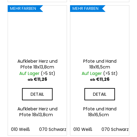
MEHR FARBEN
MEHR FARBEN
Aufkleber Herz und
Pfote und Hand
Pfote 18x13,8cm
18x16,5cm
Auf Lager
(>5 St)
Auf Lager
(>5 St)
€11,26
€11,26
ab
ab
DETAIL
DETAIL
Aufkleber Herz und
Pfote und Hand
Pfote 18x13,8cm
18x16,5cm
010 Weiß
070 Schwarz
010 Weiß
090 Silber
070 Schwarz
091 Gold
03