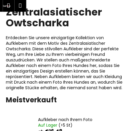
W
hen
Warenkorb
Menu
Login
Zentralasiatischer
Zum
a
Zurück
Zurück
Inhalt
r
Owtscharka
springen
zum
zum
e
W
n
Entdecken Sie unsere einzigartige Kollektion von
a
k
Aufklebern mit dem Motiv des Zentralasiatischer
s
o
Owtscharka. Diese stilvollen Aufkleber sind der perfekte
s
Weg, um Ihre Liebe zu Ihrem vierbeinigen Freund
r
auszudrücken. Wir stellen auch maßgeschneiderte
u
b
Aufkleber nach einem Foto Ihres Hundes her, sodass Sie
c
ein einzigartiges Design erstellen können, das Sie
h
repräsentiert. Neben Aufklebern bieten wir auch Kleidung
mit Druck nach einem Foto Ihres Hundes an, wodurch Sie
e
originelle Stücke erhalten, die niemand sonst haben wird.
n
Meistverkauft
S
i
e
Aufkleber nach Ihrem Foto
?
Auf Lager
(>5 St)