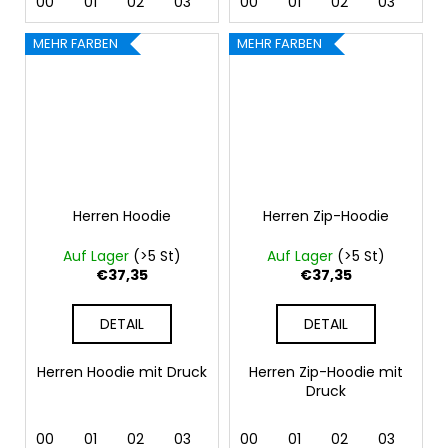
00
01
02
03
04
00
05
01
06
02
07
03
12
04
MEHR FARBEN
MEHR FARBEN
Herren Hoodie
Herren Zip-Hoodie
Auf Lager
(>5 St)
Auf Lager
(>5 St)
€37,35
€37,35
DETAIL
DETAIL
Herren Hoodie mit Druck
Herren Zip-Hoodie mit
Druck
00
01
02
03
04
00
05
01
06
02
07
03
12
04