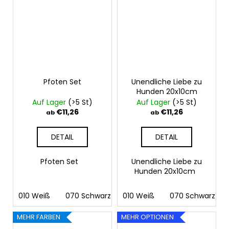
Pfoten Set
Unendliche Liebe zu
Hunden 20x10cm
Auf Lager
(>5 St)
Auf Lager
(>5 St)
€11,26
€11,26
ab
ab
DETAIL
DETAIL
Pfoten Set
Unendliche Liebe zu
Hunden 20x10cm
010 Weiß
070 Schwarz
010 Weiß
090 Silber
070 Schwarz
091 Gold
03
MEHR FARBEN
MEHR OPTIONEN