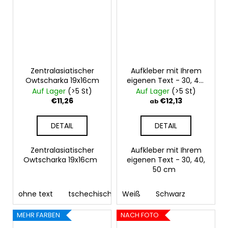
Zentralasiatischer
Aufkleber mit Ihrem
Owtscharka 19x16cm
eigenen Text - 30, 40,
50 cm
Auf Lager
(>5 St)
Auf Lager
(>5 St)
€11,26
€12,13
ab
DETAIL
DETAIL
Zentralasiatischer
Aufkleber mit Ihrem
Owtscharka 19x16cm
eigenen Text - 30, 40,
50 cm
ohne text
tschechisch
Weiß
deutsch
Schwarz
englisch
fra
MEHR FARBEN
NACH FOTO