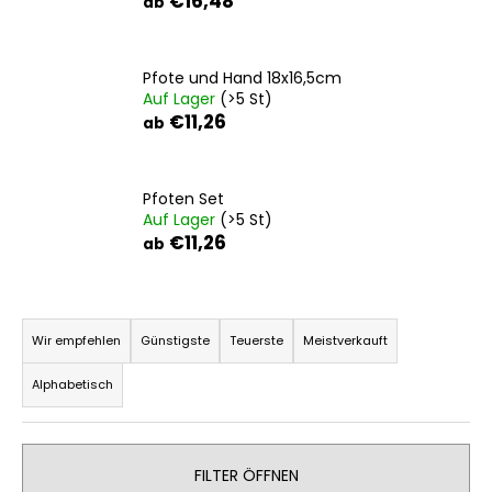
€16,48
ab
Pfote und Hand 18x16,5cm
SUCHEN
Auf Lager
(>5 St)
€11,26
ab
W
Pfoten Set
i
Auf Lager
(>5 St)
r
€11,26
ab
e
m
p
P
f
r
Wir empfehlen
Günstigste
Teuerste
Meistverkauft
e
o
h
Alphabetisch
l
d
e
u
n
k
FILTER ÖFFNEN
t