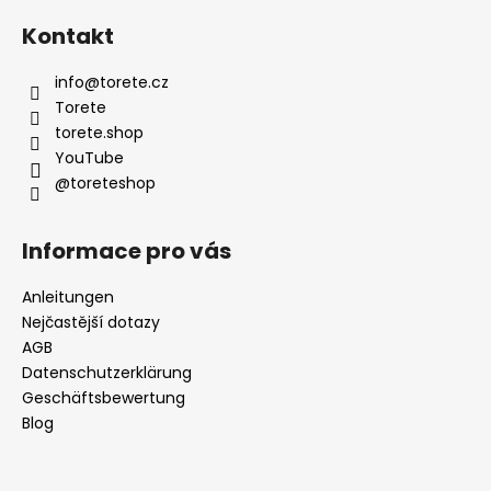
s
u
t
Kontakt
ß
e
z
info
@
torete.cz
e
Torete
i
torete.shop
l
YouTube
@toreteshop
e
Informace pro vás
Anleitungen
Nejčastější dotazy
AGB
Datenschutzerklärung
Geschäftsbewertung
Blog