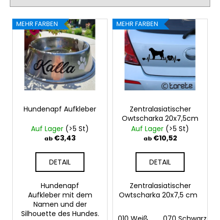
PFOTE
s
UND
L
o
HAND
MEHR FARBEN
MEHR FARBEN
i
18X16,5CM
r
s
€11,26
t
t
i
e
e
d
r
e
u
r
Hundenapf Aufkleber
Zentralasiatischer
n
Owtscharka 20x7,5cm
P
g
Auf Lager
(>5 St)
Auf Lager
(>5 St)
r
€3,43
€10,52
ab
ab
o
d
DETAIL
DETAIL
u
k
Hundenapf
Zentralasiatischer
Aufkleber mit dem
Owtscharka 20x7,5 cm
t
Namen und der
e
Silhouette des Hundes.
010 Weiß
070 Schwarz