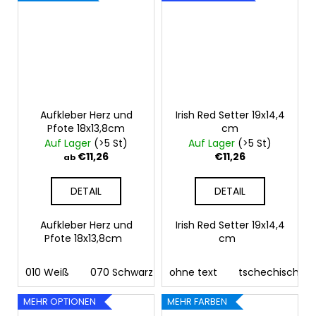
Aufkleber Herz und
Irish Red Setter 19x14,4
Pfote 18x13,8cm
cm
Auf Lager
(>5 St)
Auf Lager
(>5 St)
€11,26
€11,26
ab
DETAIL
DETAIL
Aufkleber Herz und
Irish Red Setter 19x14,4
Pfote 18x13,8cm
cm
010 Weiß
070 Schwarz
ohne text
090 Silber
tschechisch
091 Gold
03
MEHR OPTIONEN
MEHR FARBEN