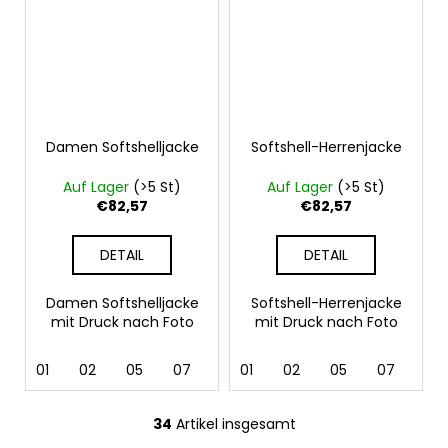
Damen Softshelljacke
Softshell-Herrenjacke
Auf Lager
(>5 St)
Auf Lager
(>5 St)
€82,57
€82,57
DETAIL
DETAIL
Damen Softshelljacke
Softshell-Herrenjacke
mit Druck nach Foto
mit Druck nach Foto
01
02
05
07
12
01
36
02
62
05
69
07
12
34
Artikel insgesamt
S