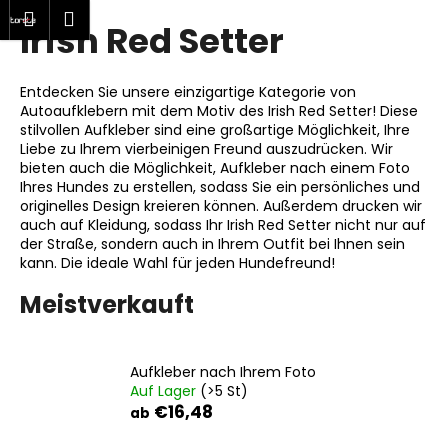
W
hen
Warenkorb
Menu
Login
Irish Red Setter
Zum
a
Zurück
Zurück
Inhalt
r
springen
zum
zum
e
Entdecken Sie unsere einzigartige Kategorie von
W
n
Autoaufklebern mit dem Motiv des Irish Red Setter! Diese
a
stilvollen Aufkleber sind eine großartige Möglichkeit, Ihre
k
Liebe zu Ihrem vierbeinigen Freund auszudrücken. Wir
s
o
bieten auch die Möglichkeit, Aufkleber nach einem Foto
s
Ihres Hundes zu erstellen, sodass Sie ein persönliches und
r
originelles Design kreieren können. Außerdem drucken wir
u
b
auch auf Kleidung, sodass Ihr Irish Red Setter nicht nur auf
c
der Straße, sondern auch in Ihrem Outfit bei Ihnen sein
h
kann. Die ideale Wahl für jeden Hundefreund!
e
Meistverkauft
n
S
i
Aufkleber nach Ihrem Foto
e
Auf Lager
(>5 St)
€16,48
ab
?