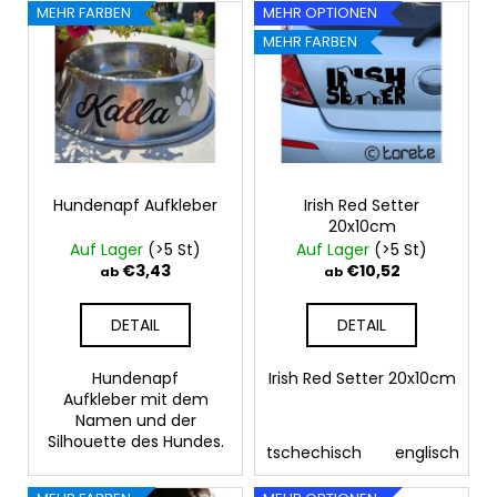
L
o
MEHR FARBEN
MEHR OPTIONEN
PFOTE
i
r
UND
MEHR FARBEN
HAND
s
t
18X16,5CM
t
i
€11,26
e
e
d
r
e
u
r
Hundenapf Aufkleber
Irish Red Setter
n
20x10cm
P
g
Auf Lager
(>5 St)
Auf Lager
(>5 St)
r
€3,43
€10,52
ab
ab
o
d
DETAIL
DETAIL
u
k
Hundenapf
Irish Red Setter 20x10cm
Aufkleber mit dem
t
Namen und der
e
Silhouette des Hundes.
tschechisch
englisch