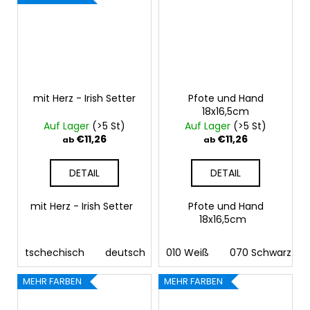
mit Herz - Irish Setter
Pfote und Hand
18x16,5cm
Auf Lager
(>5 St)
Auf Lager
(>5 St)
€11,26
€11,26
ab
ab
DETAIL
DETAIL
mit Herz - Irish Setter
Pfote und Hand
18x16,5cm
tschechisch
deutsch
englisch
010 Weiß
070 Schwarz
MEHR FARBEN
MEHR FARBEN