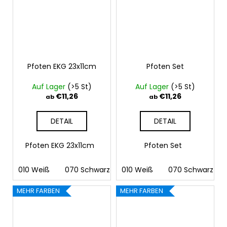
Pfoten EKG 23x11cm
Pfoten Set
Auf Lager
(>5 St)
Auf Lager
(>5 St)
€11,26
€11,26
ab
ab
DETAIL
DETAIL
Pfoten EKG 23x11cm
Pfoten Set
010 Weiß
070 Schwarz
010 Weiß
090 Silber
070 Schwarz
091 Gold
03
MEHR FARBEN
MEHR FARBEN