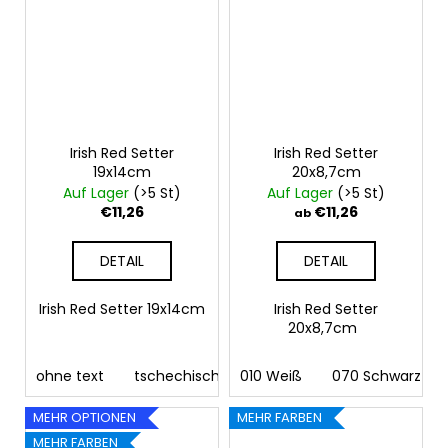
Irish Red Setter
Irish Red Setter
19x14cm
20x8,7cm
Auf Lager
(>5 St)
Auf Lager
(>5 St)
€11,26
€11,26
ab
DETAIL
DETAIL
Irish Red Setter 19x14cm
Irish Red Setter
20x8,7cm
ohne text
tschechisch
010 Weiß
deutsch
070 Schwarz
englisch
fra
MEHR OPTIONEN
MEHR FARBEN
MEHR FARBEN