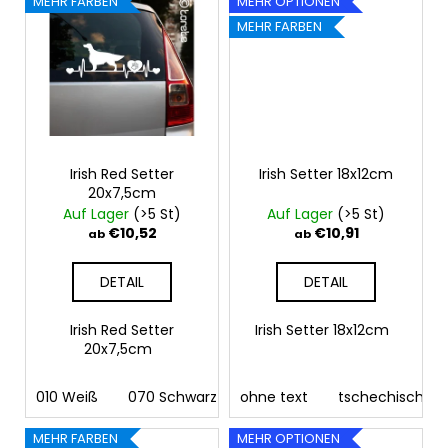
MEHR FARBEN
MEHR OPTIONEN
MEHR FARBEN
Irish Red Setter
Irish Setter 18x12cm
20x7,5cm
Auf Lager
(>5 St)
Auf Lager
(>5 St)
€10,52
€10,91
ab
ab
DETAIL
DETAIL
Irish Red Setter
Irish Setter 18x12cm
20x7,5cm
010 Weiß
070 Schwarz
ohne text
090 Silber
tschechisch
091 Gold
03
MEHR FARBEN
MEHR OPTIONEN