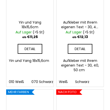
Yin und Yang
Aufkleber mit Ihrem
18x15,6cm
eigenen Text - 30, 40,
50 cm
Auf Lager
(>5 St)
Auf Lager
(>5 St)
€11,26
€12,13
ab
ab
DETAIL
DETAIL
Yin und Yang 18x15,6cm
Aufkleber mit Ihrem
eigenen Text - 30, 40,
50 cm
010 Weiß
070 Schwarz
Weiß
090 Silber
Schwarz
091 Gold
03
MEHR FARBEN
NACH FOTO