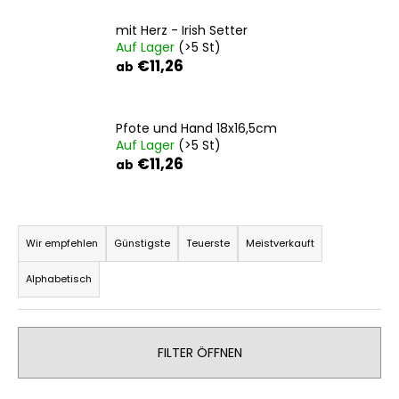
mit Herz - Irish Setter
Auf Lager
(>5 St)
€11,26
SUCHEN
ab
Pfote und Hand 18x16,5cm
W
Auf Lager
(>5 St)
i
€11,26
ab
r
e
P
m
p
r
Wir empfehlen
Günstigste
Teuerste
Meistverkauft
f
o
e
Alphabetisch
d
h
u
l
k
e
FILTER ÖFFNEN
t
n
s