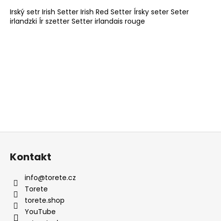
t
Irský setr Irish Setter Irish Red Setter Írsky seter Seter
e
irlandzki Ír szetter Setter irlandais rouge
u
e
r
e
l
e
m
e
n
t
e
F
d
u
e
Kontakt
ß
r
z
L
info
@
torete.cz
e
i
Torete
s
i
torete.shop
t
l
YouTube
e