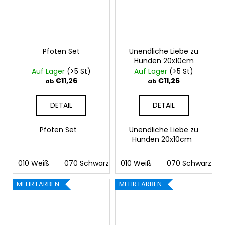
Pfoten Set
Unendliche Liebe zu
Hunden 20x10cm
Auf Lager
(>5 St)
Auf Lager
(>5 St)
€11,26
€11,26
ab
ab
DETAIL
DETAIL
Pfoten Set
Unendliche Liebe zu
Hunden 20x10cm
010 Weiß
070 Schwarz
010 Weiß
090 Silber
070 Schwarz
091 Gold
03
MEHR FARBEN
MEHR FARBEN