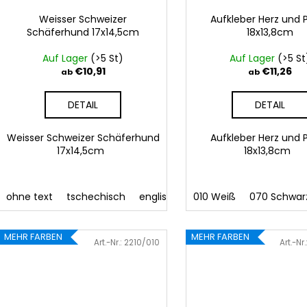
Weisser Schweizer
Aufkleber Herz und 
Schäferhund 17x14,5cm
18x13,8cm
Auf Lager
(>5 St)
Auf Lager
(>5 St
€10,91
€11,26
ab
ab
DETAIL
DETAIL
Weisser Schweizer Schäferhund
Aufkleber Herz und 
17x14,5cm
18x13,8cm
ohne text
tschechisch
englisch
010 Weiß
070 Schwar
MEHR FARBEN
MEHR FARBEN
Art.-Nr.:
2210/010
Art.-Nr.