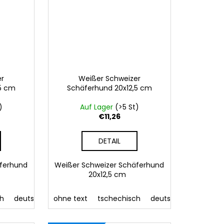
er
Weißer Schweizer
,5 cm
Schäferhund 20x12,5 cm
)
Auf Lager
(>5 St)
€11,26
DETAIL
äferhund
Weißer Schweizer Schäferhund
20x12,5 cm
ch
slowakisch
deutsch
polnisch
englisch
ohne text
ungarisch
französisch
tschechisch
slowakisch
deutsch
polnisch
englisch