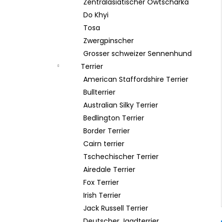
Zentralasiatischer Owtscharka
Do Khyi
Tosa
Zwergpinscher
Grosser schweizer Sennenhund
Terrier
American Staffordshire Terrier
Bullterrier
Australian Silky Terrier
Bedlington Terrier
Border Terrier
Cairn terrier
Tschechischer Terrier
Airedale Terrier
Fox Terrier
Irish Terrier
Jack Russell Terrier
Deutscher Jagdterrier