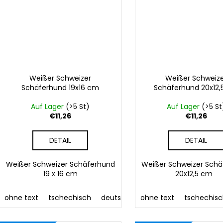
Weißer Schweizer
Weißer Schweiz
Schäferhund 19x16 cm
Schäferhund 20x12
Auf Lager
(>5 St)
Auf Lager
(>5 St
€11,26
€11,26
DETAIL
DETAIL
Weißer Schweizer Schäferhund
Weißer Schweizer Sch
19 x 16 cm
20x12,5 cm
ohne text
tschechisch
deutsch
englisch
ohne text
französisch
tschechis