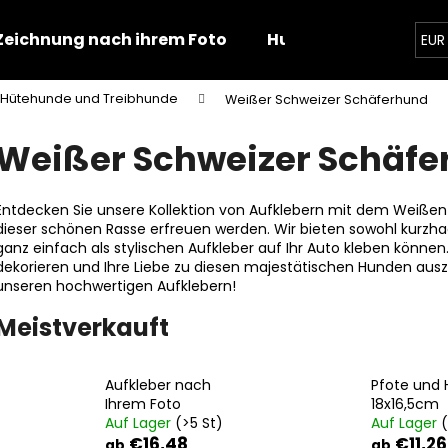
Zeichnung nach ihrem Foto
Hunde
Zahlung
EUR
Hütehunde und Treibhunde
Weißer Schweizer Schäferhund
Was suchen Sie?
Weißer Schweizer Schäfe
SUCHEN
Entdecken Sie unsere Kollektion von Aufklebern mit dem Weißen
dieser schönen Rasse erfreuen werden. Wir bieten sowohl kurzhaa
ganz einfach als stylischen Aufkleber auf Ihr Auto kleben können.
dekorieren und Ihre Liebe zu diesen majestätischen Hunden auszu
Wir empfehlen
unseren hochwertigen Aufklebern!
Meistverkauft
Aufkleber nach
Pfote und
Ihrem Foto
18x16,5cm
Auf Lager
(>5 St)
Auf Lager
(
PFOTE UND HAND 18X16,5CM
PFOTEN SET
€16,48
€11,26
ab
ab