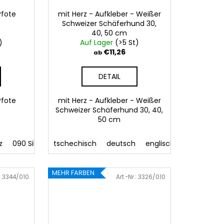
Pfote
mit Herz - Aufkleber - Weißer
Schweizer Schäferhund 30,
40, 50 cm
)
Auf Lager
(>5 St)
€11,26
ab
DETAIL
Pfote
mit Herz - Aufkleber - Weißer
Schweizer Schäferhund 30, 40,
50 cm
z
090 Silber
tschechisch
091 Gold
032 Rot
deutsch
041 Rosa
englisch
086 Blau
062
MEHR FARBEN
:
3344/010
Art.-Nr.:
3326/010