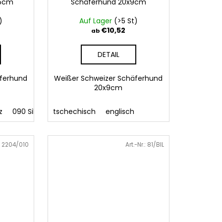
,5cm
Schäferhund 20x9cm
)
Auf Lager
(>5 St)
€10,52
ab
DETAIL
äferhund
Weißer Schweizer Schäferhund
20x9cm
z
090 Silber
tschechisch
091 Gold
032 Rot
englisch
041 Rosa
086 Blau
062
:
2204/010
Art.-Nr.:
81/BIL