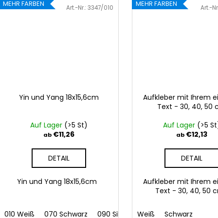
MEHR FARBEN
MEHR FARBEN
Art.-Nr.:
3347/010
Art.-Nr
Yin und Yang 18x15,6cm
Aufkleber mit Ihrem 
Text - 30, 40, 50
Auf Lager
(>5 St)
Auf Lager
(>5 St
€11,26
€12,13
ab
ab
DETAIL
DETAIL
Yin und Yang 18x15,6cm
Aufkleber mit Ihrem 
Text - 30, 40, 50
010 Weiß
070 Schwarz
090 Silber
Weiß
091 Gold
Schwarz
032 Rot
0