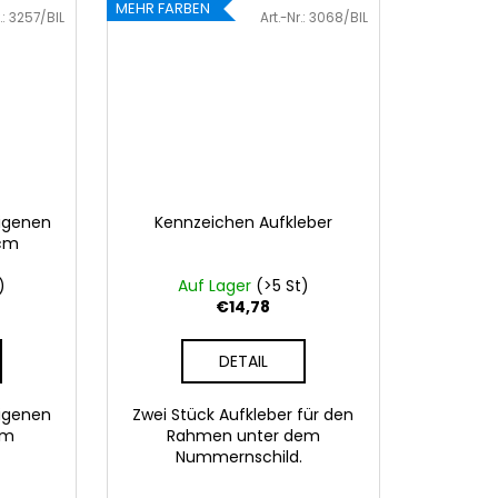
MEHR FARBEN
.:
3257/BIL
Art.-Nr.:
3068/BIL
eigenen
Kennzeichen Aufkleber
 cm
)
Auf Lager
(>5 St)
€14,78
DETAIL
eigenen
Zwei Stück Aufkleber für den
 cm
Rahmen unter dem
Nummernschild.
41 Rosa
086 Blau
062 Grün
022 Gelb
800 Braun