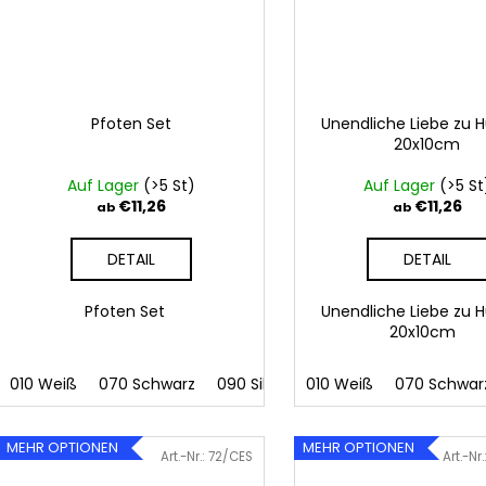
Pfoten Set
Unendliche Liebe zu 
20x10cm
Auf Lager
(>5 St)
Auf Lager
(>5 St
€11,26
€11,26
ab
ab
DETAIL
DETAIL
Pfoten Set
Unendliche Liebe zu 
20x10cm
010 Weiß
070 Schwarz
090 Silber
010 Weiß
091 Gold
070 Schwar
032 Rot
0
MEHR OPTIONEN
MEHR OPTIONEN
Art.-Nr.:
72/CES
Art.-Nr.