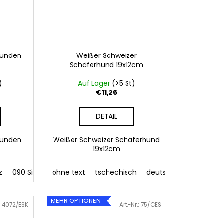
Hunden
Weißer Schweizer
Schäferhund 19x12cm
)
Auf Lager
(>5 St)
€11,26
DETAIL
Hunden
Weißer Schweizer Schäferhund
19x12cm
z
41 Rosa
090 Silber
086 Blau
ohne text
091 Gold
062 Grün
032 Rot
tschechisch
022 Gelb
041 Rosa
deutsch
800 Braun
086 Blau
englisch
062
MEHR OPTIONEN
:
4072/ESK
Art.-Nr.:
75/CES