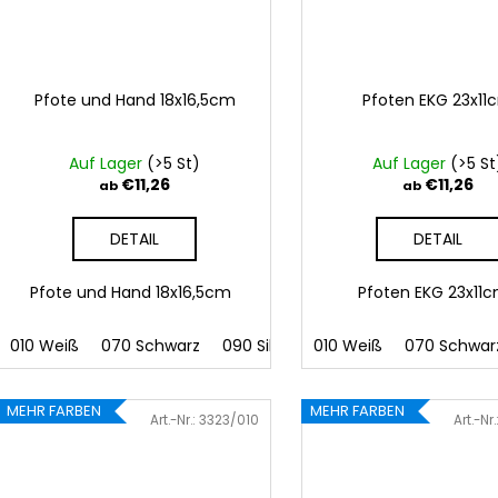
Pfote und Hand 18x16,5cm
Pfoten EKG 23x11
Auf Lager
(>5 St)
Auf Lager
(>5 St
€11,26
€11,26
ab
ab
DETAIL
DETAIL
Pfote und Hand 18x16,5cm
Pfoten EKG 23x1
010 Weiß
070 Schwarz
090 Silber
010 Weiß
091 Gold
070 Schwar
032 Rot
0
MEHR FARBEN
MEHR FARBEN
Art.-Nr.:
3323/010
Art.-Nr.