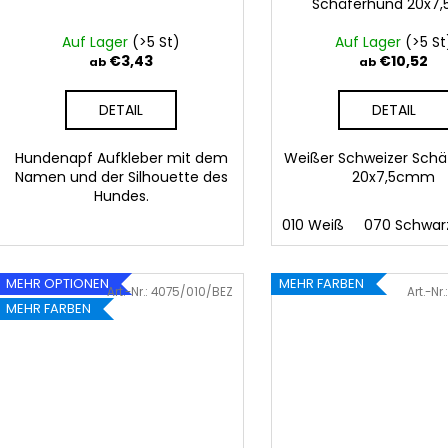
n
Schäferhund 20x7
r
g
o
Auf Lager
(>5 St)
Auf Lager
(>5 St
d
€3,43
€10,52
ab
ab
u
DETAIL
DETAIL
k
t
Hundenapf Aufkleber mit dem
Weißer Schweizer Sch
e
Namen und der Silhouette des
20x7,5cmm
Hundes.
010 Weiß
070 Schwar
MEHR OPTIONEN
MEHR FARBEN
Art.-Nr.:
4075/010/BEZ
Art.-Nr.
MEHR FARBEN