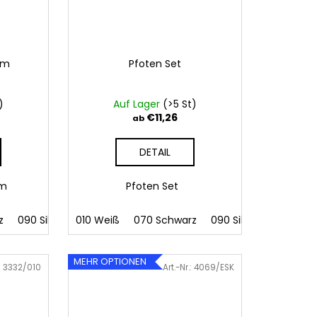
cm
Pfoten Set
)
Auf Lager
(>5 St)
€11,26
ab
DETAIL
1cm
Pfoten Set
z
41 Rosa
090 Silber
086 Blau
010 Weiß
091 Gold
062 Grün
070 Schwarz
032 Rot
022 Gelb
041 Rosa
090 Silber
800 Braun
086 Blau
091 Gold
062
MEHR OPTIONEN
:
3332/010
Art.-Nr.:
4069/ESK