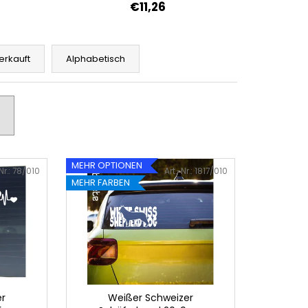
€11,26
erkauft
Alphabetisch
MEHR OPTIONEN
Nr.:
78/010
Art.-Nr.:
1817/010
MEHR FARBEN
er
Weißer Schweizer