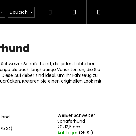
Suchen
Login
Warenkorb
 und Lieferung
Kontakt
Deutsch
rhund
 Schweizer Schäferhund, die jeden Liebhaber
rige als auch langhaarige Varianten an, die Sie
 Diese Aufkleber sind ideal, um Ihr Fahrzeug zu
drücken. Kreieren Sie einen originellen Look mit
Weißer Schweizer
 Hand
Schäferhund
20x12,5 cm
>5 St)
Auf Lager
(>5 St)