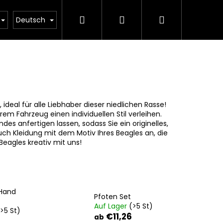
Suchen
Login
Warenkorb
 und Lieferung
Kontakt
Deutsch
deal für alle Liebhaber dieser niedlichen Rasse!
em Fahrzeug einen individuellen Stil verleihen.
s anfertigen lassen, sodass Sie ein originelles,
ch Kleidung mit dem Motiv Ihres Beagles an, die
Beagles kreativ mit uns!
 Hand
Pfoten Set
Auf Lager
(>5 St)
>5 St)
€11,26
ab