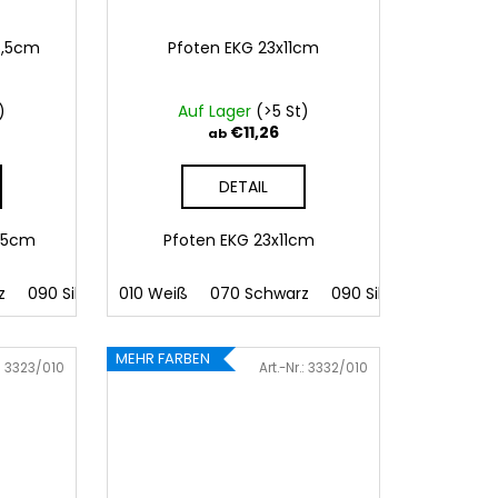
6,5cm
Pfoten EKG 23x11cm
)
Auf Lager
(>5 St)
€11,26
ab
DETAIL
16,5cm
Pfoten EKG 23x11cm
z
slowakisch
090 Silber
polnisch
010 Weiß
091 Gold
ungarisch
070 Schwarz
032 Rot
041 Rosa
090 Silber
086 Blau
091 Gold
062
MEHR FARBEN
:
3323/010
Art.-Nr.:
3332/010