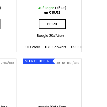
)
Auf Lager
(>5 St)
€10,52
ab
DETAIL
m
Beagle 20x7,5cm
010 Weiß
070 Schwarz
090 Silber
091 Gold
MEHR OPTIONEN
:
2204/010
Art.-Nr.:
1163/CES