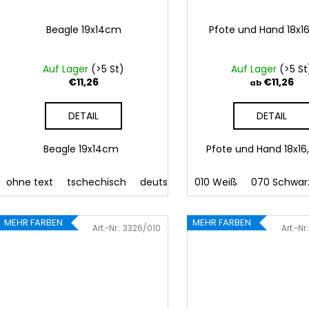
Beagle 19x14cm
Pfote und Hand 18x1
Auf Lager
(>5 St)
Auf Lager
(>5 St
€11,26
€11,26
ab
DETAIL
DETAIL
Beagle 19x14cm
Pfote und Hand 18x
ohne text
tschechisch
deutsch
englisch
010 Weiß
französisch
070 Schwar
MEHR FARBEN
MEHR FARBEN
Art.-Nr.:
3326/010
Art.-Nr.