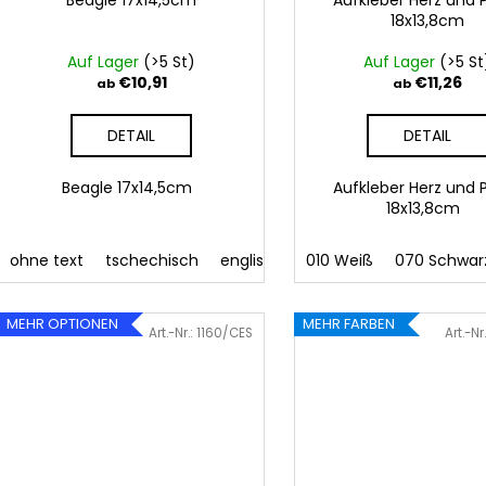
Beagle 17x14,5cm
Aufkleber Herz und 
18x13,8cm
Auf Lager
(>5 St)
Auf Lager
(>5 St
€10,91
€11,26
ab
ab
DETAIL
DETAIL
Beagle 17x14,5cm
Aufkleber Herz und 
18x13,8cm
ohne text
tschechisch
englisch
010 Weiß
070 Schwar
MEHR OPTIONEN
MEHR FARBEN
Art.-Nr.:
1160/CES
Art.-Nr