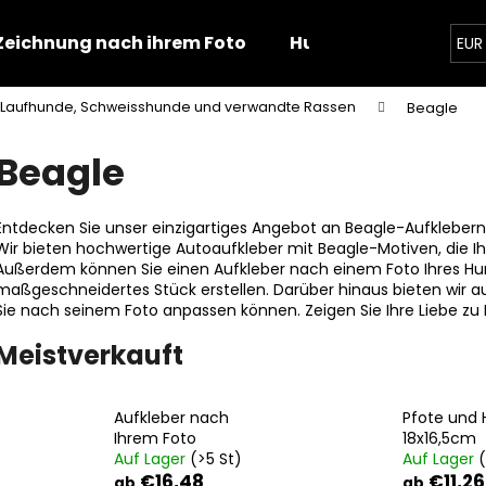
Zeichnung nach ihrem Foto
Hunde
Zahlung
EUR
Laufhunde, Schweisshunde und verwandte Rassen
Beagle
Was suchen Sie?
Beagle
SUCHEN
Entdecken Sie unser einzigartiges Angebot an Beagle-Aufklebern, i
Wir bieten hochwertige Autoaufkleber mit Beagle-Motiven, die Ihr
Außerdem können Sie einen Aufkleber nach einem Foto Ihres Hunde
maßgeschneidertes Stück erstellen. Darüber hinaus bieten wir au
Wir empfehlen
Sie nach seinem Foto anpassen können. Zeigen Sie Ihre Liebe zu 
Meistverkauft
Aufkleber nach
Pfote und
Ihrem Foto
18x16,5cm
Auf Lager
(>5 St)
Auf Lager
(
PFOTE UND HAND 18X16,5CM
PFOTEN SET
€16,48
€11,26
ab
ab