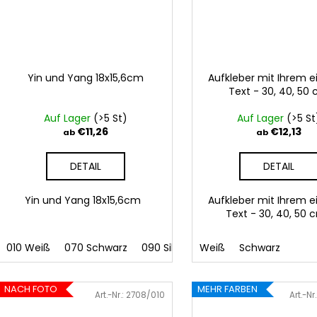
Yin und Yang 18x15,6cm
Aufkleber mit Ihrem 
Text - 30, 40, 50
Auf Lager
(>5 St)
Auf Lager
(>5 St
€11,26
€12,13
ab
ab
DETAIL
DETAIL
Yin und Yang 18x15,6cm
Aufkleber mit Ihrem 
Text - 30, 40, 50
010 Weiß
070 Schwarz
090 Silber
Weiß
091 Gold
Schwarz
032 Rot
0
NACH FOTO
MEHR FARBEN
Art.-Nr.:
2708/010
Art.-Nr