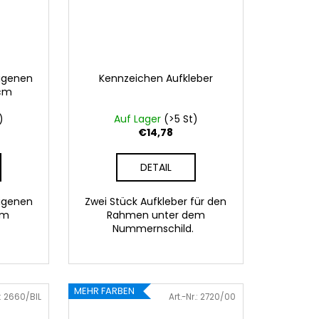
eigenen
Kennzeichen Aufkleber
 cm
)
Auf Lager
(>5 St)
€14,78
DETAIL
eigenen
Zwei Stück Aufkleber für den
 cm
Rahmen unter dem
Nummernschild.
41 Rosa
086 Blau
062 Grün
022 Gelb
800 Braun
MEHR FARBEN
.:
2660/BIL
Art.-Nr.:
2720/00