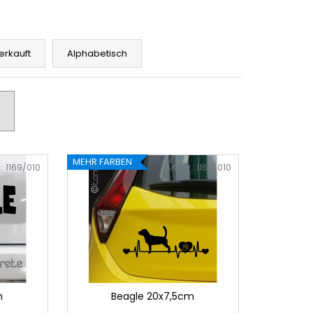
erkauft
Alphabetisch
MEHR FARBEN
.:
1169/010
Art.-Nr.:
1166/010
m
Beagle 20x7,5cm