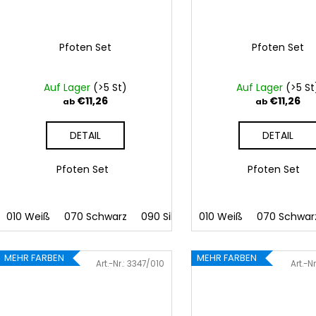
Pfoten Set
Pfoten Set
Auf Lager
(>5 St)
Auf Lager
(>5 St
€11,26
€11,26
ab
ab
DETAIL
DETAIL
Pfoten Set
Pfoten Set
010 Weiß
070 Schwarz
090 Silber
010 Weiß
091 Gold
070 Schwar
032 Rot
0
MEHR FARBEN
MEHR FARBEN
Art.-Nr.:
3347/010
Art.-Nr