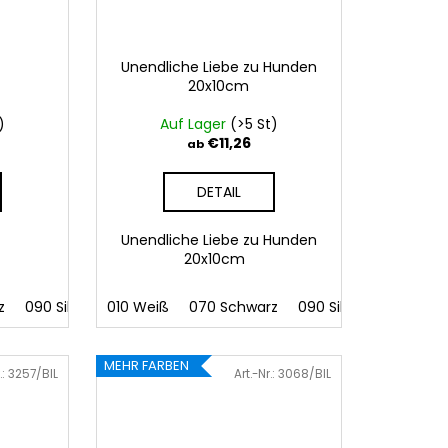
Unendliche Liebe zu Hunden
20x10cm
)
Auf Lager
(>5 St)
€11,26
ab
DETAIL
Unendliche Liebe zu Hunden
20x10cm
z
41 Rosa
090 Silber
086 Blau
010 Weiß
091 Gold
062 Grün
070 Schwarz
032 Rot
022 Gelb
041 Rosa
090 Silber
800 Braun
086 Blau
091 Gold
062
MEHR FARBEN
.:
3257/BIL
Art.-Nr.:
3068/BIL