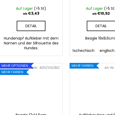
r
g
o
Auf Lager
(>5 St)
Auf Lager
(>5 St
d
€3,43
€10,52
ab
ab
u
DETAIL
DETAIL
k
t
Hundenapf Aufkleber mit dem
Beagle 19x8,6c
e
Namen und der Silhouette des
Hundes.
tschechisch
englisch
MEHR OPTIONEN
MEHR FARBEN
Art.-Nr.:
4051/010/BEZ
Art.-Nr.
MEHR FARBEN