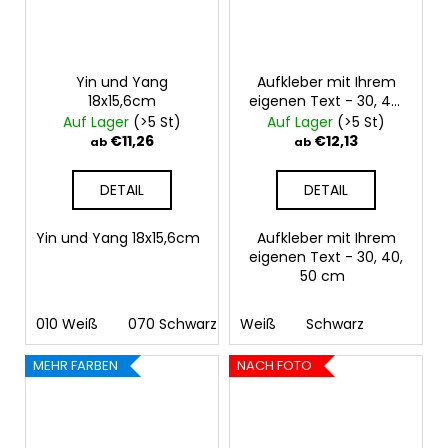
Yin und Yang
Aufkleber mit Ihrem
18x15,6cm
eigenen Text - 30, 40,
50 cm
Auf Lager
(>5 St)
Auf Lager
(>5 St)
€11,26
€12,13
ab
ab
DETAIL
DETAIL
Yin und Yang 18x15,6cm
Aufkleber mit Ihrem
eigenen Text - 30, 40,
50 cm
010 Weiß
070 Schwarz
Weiß
090 Silber
Schwarz
091 Gold
03
MEHR FARBEN
NACH FOTO