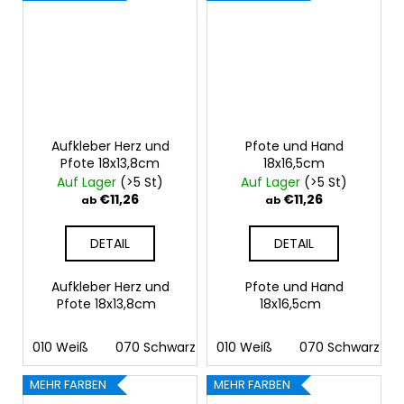
Aufkleber Herz und
Pfote und Hand
Pfote 18x13,8cm
18x16,5cm
Auf Lager
(>5 St)
Auf Lager
(>5 St)
€11,26
€11,26
ab
ab
DETAIL
DETAIL
Aufkleber Herz und
Pfote und Hand
Pfote 18x13,8cm
18x16,5cm
010 Weiß
070 Schwarz
010 Weiß
090 Silber
070 Schwarz
091 Gold
03
MEHR FARBEN
MEHR FARBEN