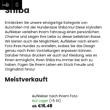
W
hen
Warenkorb
Menu
Login
Shiba
Zum
a
Zurück
Zurück
Inhalt
r
springen
zum
zum
e
Entdecken Sie unsere einzigartige Kategorie von
W
n
Autofolien mit der Hunderasse Shiba Inu! Diese stylvollen
a
Aufkleber verleihen Ihrem Fahrzeug einen persönlichen
k
Charme und zeigen Ihre Liebe zu dieser beliebten Rasse.
s
o
Wir bieten auch die Möglichkeit, Aufkleber nach einem
s
Foto Ihres Hundes zu erstellen, sodass Sie das Design
r
genau nach Ihren Vorstellungen anpassen können.
u
b
Darüber hinaus drucken wir auch auf Kleidung, was es
c
Ihnen ermöglicht, Ihren Shiba Inu immer bei sich zu
h
haben. Fügen Sie Ihrem Leben ein Stück Freude und
Originalität hinzu!
e
n
Meistverkauft
S
i
e
Aufkleber nach Ihrem Foto
Auf Lager
(>5 St)
?
€16,48
ab