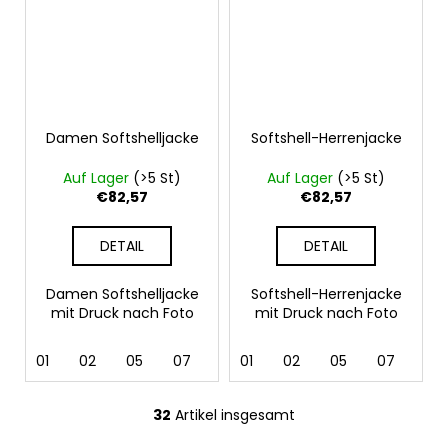
Damen Softshelljacke
Softshell-Herrenjacke
Auf Lager
(>5 St)
Auf Lager
(>5 St)
€82,57
€82,57
DETAIL
DETAIL
Damen Softshelljacke
Softshell-Herrenjacke
mit Druck nach Foto
mit Druck nach Foto
01
02
05
07
12
01
36
02
62
05
69
07
12
32
Artikel insgesamt
S
t