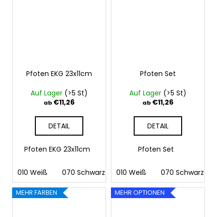
Pfoten EKG 23x11cm
Pfoten Set
Auf Lager
(>5 St)
Auf Lager
(>5 St)
€11,26
€11,26
ab
ab
DETAIL
DETAIL
Pfoten EKG 23x11cm
Pfoten Set
010 Weiß
070 Schwarz
010 Weiß
090 Silber
070 Schwarz
091 Gold
03
MEHR FARBEN
MEHR OPTIONEN