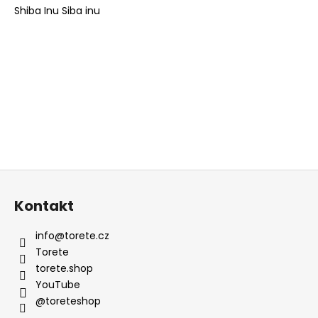
Shiba Inu Siba inu
e
u
e
r
e
l
e
m
e
n
t
F
e
u
d
Kontakt
ß
e
z
r
info
@
torete.cz
L
e
Torete
i
i
torete.shop
s
l
YouTube
t
@toreteshop
e
e