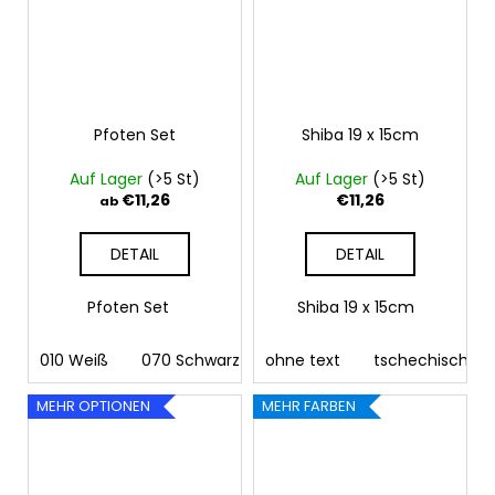
Pfoten Set
Shiba 19 x 15cm
Auf Lager
(>5 St)
Auf Lager
(>5 St)
€11,26
€11,26
ab
DETAIL
DETAIL
Pfoten Set
Shiba 19 x 15cm
010 Weiß
070 Schwarz
ohne text
090 Silber
tschechisch
091 Gold
03
MEHR OPTIONEN
MEHR FARBEN