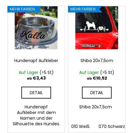
s
AUFKLEBER
L
o
NACH
MEHR FARBEN
MEHR FARBEN
i
IHREM
r
FOTO
s
t
€16,48
t
i
e
e
d
r
e
u
r
Hundenapf Aufkleber
Shiba 20x7,5cm
n
P
g
Auf Lager
(>5 St)
Auf Lager
(>5 St)
r
€3,43
€10,52
ab
ab
o
d
DETAIL
DETAIL
u
k
Hundenapf
Shiba 20x7,5cm
Aufkleber mit dem
t
Namen und der
e
Silhouette des Hundes.
010 Weiß
070 Schwarz