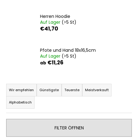
Herren Hoodie
Auf Lager
(>5 St)
SUCHEN
€41,70
W
Pfote und Hand 18x16,5cm
i
Auf Lager
(>5 St)
€11,26
r
ab
e
m
P
p
r
f
Wir empfehlen
Günstigste
Teuerste
Meistverkauft
e
o
Alphabetisch
h
d
l
u
e
k
n
FILTER ÖFFNEN
t