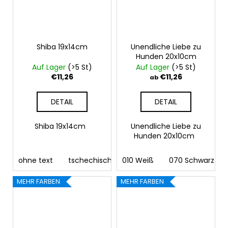
Shiba 19x14cm
Unendliche Liebe zu
Hunden 20x10cm
Auf Lager
(>5 St)
Auf Lager
(>5 St)
€11,26
€11,26
ab
DETAIL
DETAIL
Shiba 19x14cm
Unendliche Liebe zu
Hunden 20x10cm
ohne text
tschechisch
010 Weiß
deutsch
070 Schwarz
englisch
fra
MEHR FARBEN
MEHR FARBEN