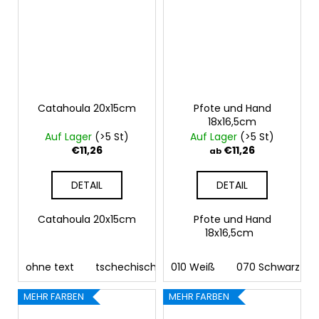
Catahoula 20x15cm
Pfote und Hand
18x16,5cm
Auf Lager
(>5 St)
Auf Lager
(>5 St)
€11,26
€11,26
ab
DETAIL
DETAIL
Catahoula 20x15cm
Pfote und Hand
18x16,5cm
ohne text
tschechisch
010 Weiß
deutsch
070 Schwarz
englisch
fra
MEHR FARBEN
MEHR FARBEN