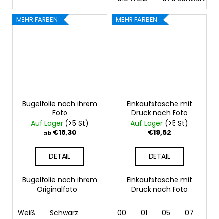
MEHR FARBEN
MEHR FARBEN
Bügelfolie nach ihrem
Einkaufstasche mit
Foto
Druck nach Foto
Auf Lager
(>5 St)
Auf Lager
(>5 St)
€18,30
€19,52
ab
DETAIL
DETAIL
Bügelfolie nach ihrem
Einkaufstasche mit
Originalfoto
Druck nach Foto
Weiß
Schwarz
00
01
05
07
10 