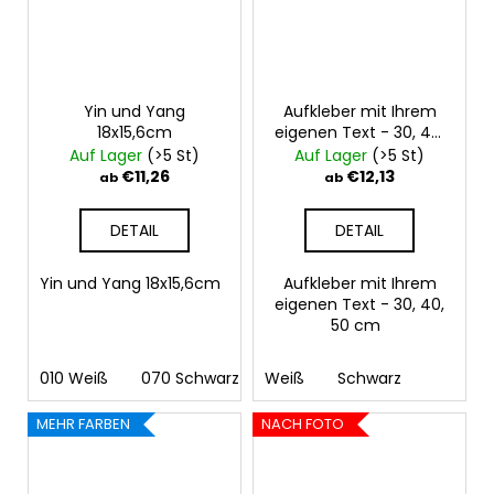
Yin und Yang
Aufkleber mit Ihrem
18x15,6cm
eigenen Text - 30, 40,
50 cm
Auf Lager
(>5 St)
Auf Lager
(>5 St)
€11,26
€12,13
ab
ab
DETAIL
DETAIL
Yin und Yang 18x15,6cm
Aufkleber mit Ihrem
eigenen Text - 30, 40,
50 cm
010 Weiß
070 Schwarz
Weiß
090 Silber
Schwarz
091 Gold
03
MEHR FARBEN
NACH FOTO