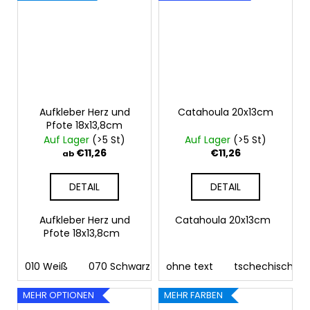
Aufkleber Herz und
Catahoula 20x13cm
Pfote 18x13,8cm
Auf Lager
(>5 St)
Auf Lager
(>5 St)
€11,26
€11,26
ab
DETAIL
DETAIL
Aufkleber Herz und
Catahoula 20x13cm
Pfote 18x13,8cm
010 Weiß
070 Schwarz
ohne text
090 Silber
tschechisch
091 Gold
03
MEHR OPTIONEN
MEHR FARBEN