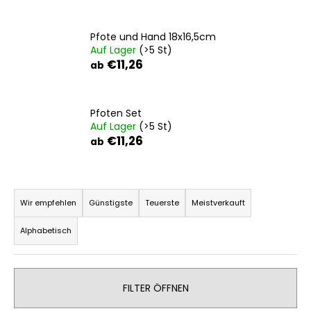
Pfote und Hand 18x16,5cm
Auf Lager
(>5 St)
SUCHEN
€11,26
ab
W
Pfoten Set
i
Auf Lager
(>5 St)
€11,26
r
ab
e
m
P
p
r
f
Wir empfehlen
Günstigste
Teuerste
Meistverkauft
e
o
Alphabetisch
h
d
l
u
e
k
n
FILTER ÖFFNEN
t