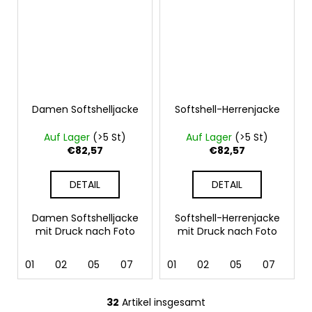
Damen Softshelljacke
Softshell-Herrenjacke
Auf Lager
(>5 St)
Auf Lager
(>5 St)
€82,57
€82,57
DETAIL
DETAIL
Damen Softshelljacke
Softshell-Herrenjacke
mit Druck nach Foto
mit Druck nach Foto
01
02
05
07
12
01
36
02
62
05
69
07
12
32
Artikel insgesamt
S