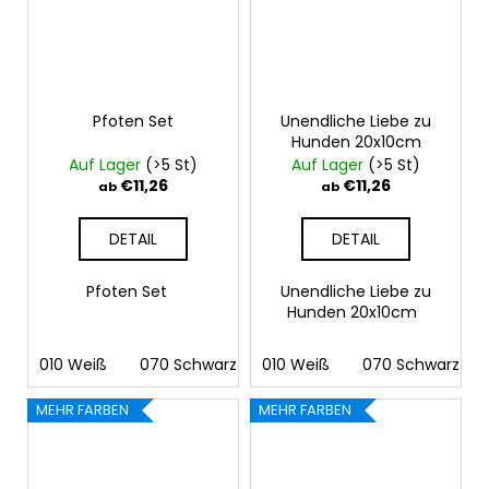
Pfoten Set
Unendliche Liebe zu
Hunden 20x10cm
Auf Lager
(>5 St)
Auf Lager
(>5 St)
€11,26
€11,26
ab
ab
DETAIL
DETAIL
Pfoten Set
Unendliche Liebe zu
Hunden 20x10cm
010 Weiß
070 Schwarz
010 Weiß
090 Silber
070 Schwarz
091 Gold
03
MEHR FARBEN
MEHR FARBEN