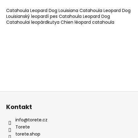
t
Catahoula Leopard Dog Louisiana Catahoula Leopard Dog
e
Louisianský leopardí pes Catahoula Leopard Dog
u
Catahoulai leopárdkutya Chien léopard catahoula
e
r
e
l
e
m
e
n
t
e
d
F
e
u
Kontakt
r
ß
L
z
i
info
@
torete.cz
e
s
Torete
t
i
torete.shop