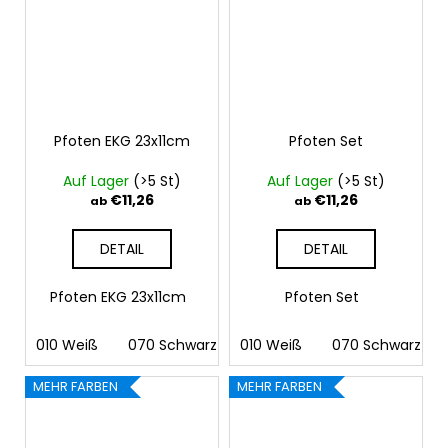
Pfoten EKG 23x11cm
Pfoten Set
Auf Lager
(>5 St)
Auf Lager
(>5 St)
€11,26
€11,26
ab
ab
DETAIL
DETAIL
Pfoten EKG 23x11cm
Pfoten Set
010 Weiß
070 Schwarz
010 Weiß
090 Silber
070 Schwarz
091 Gold
03
MEHR FARBEN
MEHR FARBEN