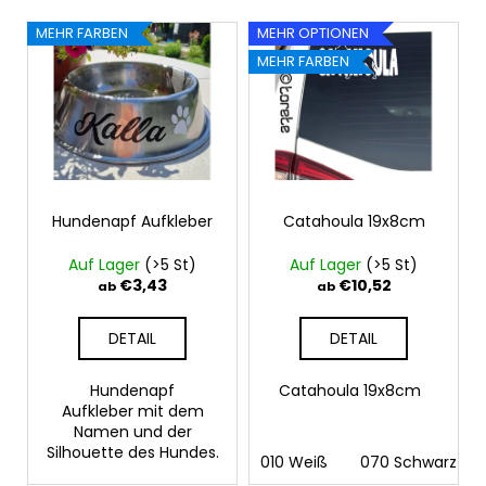
s
PFOTE
L
o
UND
MEHR FARBEN
MEHR OPTIONEN
i
HAND
r
MEHR FARBEN
18X16,5CM
s
t
€11,26
t
i
e
e
d
r
e
u
r
Hundenapf Aufkleber
Catahoula 19x8cm
n
P
g
Auf Lager
(>5 St)
Auf Lager
(>5 St)
r
€3,43
€10,52
ab
ab
o
d
DETAIL
DETAIL
u
k
Hundenapf
Catahoula 19x8cm
Aufkleber mit dem
t
Namen und der
e
Silhouette des Hundes.
010 Weiß
070 Schwarz