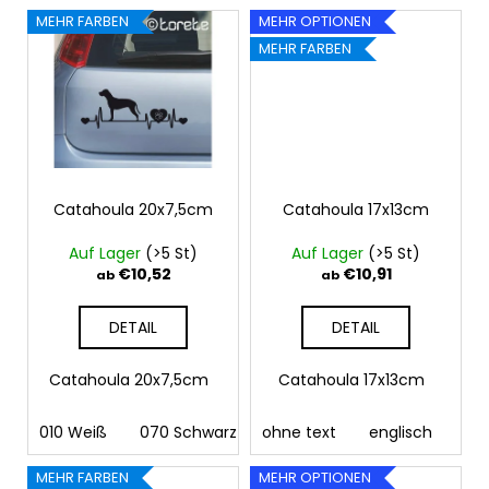
MEHR FARBEN
MEHR OPTIONEN
MEHR FARBEN
Catahoula 20x7,5cm
Catahoula 17x13cm
Auf Lager
(>5 St)
Auf Lager
(>5 St)
€10,52
€10,91
ab
ab
DETAIL
DETAIL
Catahoula 20x7,5cm
Catahoula 17x13cm
010 Weiß
070 Schwarz
ohne text
090 Silber
englisch
091 Gold
03
MEHR FARBEN
MEHR OPTIONEN