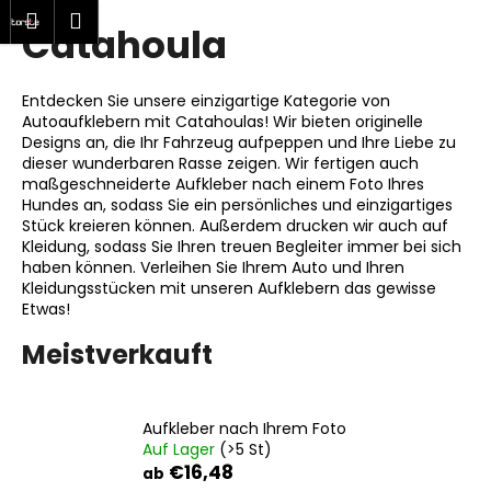
W
hen
Warenkorb
Menu
Login
Catahoula
Zum
a
Zurück
Zurück
Inhalt
r
springen
zum
zum
e
Entdecken Sie unsere einzigartige Kategorie von
W
n
Autoaufklebern mit Catahoulas! Wir bieten originelle
a
Designs an, die Ihr Fahrzeug aufpeppen und Ihre Liebe zu
k
dieser wunderbaren Rasse zeigen. Wir fertigen auch
s
o
maßgeschneiderte Aufkleber nach einem Foto Ihres
s
Hundes an, sodass Sie ein persönliches und einzigartiges
r
Stück kreieren können. Außerdem drucken wir auch auf
u
b
Kleidung, sodass Sie Ihren treuen Begleiter immer bei sich
c
haben können. Verleihen Sie Ihrem Auto und Ihren
h
Kleidungsstücken mit unseren Aufklebern das gewisse
Etwas!
e
n
Meistverkauft
S
i
e
Aufkleber nach Ihrem Foto
Auf Lager
(>5 St)
?
€16,48
ab