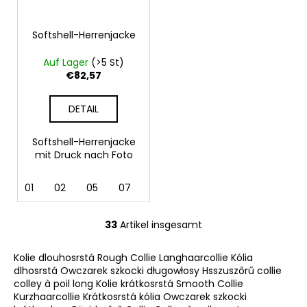
Softshell-Herrenjacke
Auf Lager
(>5 St)
€82,57
DETAIL
Softshell-Herrenjacke
mit Druck nach Foto
01
02
05
07
12
36
62
69
33
Artikel insgesamt
S
t
Kolie dlouhosrstá Rough Collie Langhaarcollie Kólia
e
dlhosrstá Owczarek szkocki długowłosy Hsszuszőrű collie
u
colley à poil long Kolie krátkosrstá Smooth Collie
e
Kurzhaarcollie Krátkosrstá kólia Owczarek szkocki
r