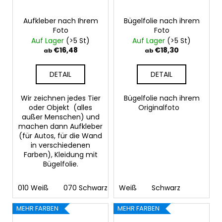
Aufkleber nach Ihrem
Bügelfolie nach ihrem
Foto
Foto
Auf Lager
(>5 St)
Auf Lager
(>5 St)
€16,48
€18,30
ab
ab
DETAIL
DETAIL
Wir zeichnen jedes Tier
Bügelfolie nach ihrem
oder Objekt (alles
Originalfoto
außer Menschen) und
machen dann Aufkleber
(für Autos, für die Wand
in verschiedenen
Farben), Kleidung mit
Bügelfolie.
010 Weiß
070 Schwarz
Weiß
090 Silber
Schwarz
091 Gold
03
MEHR FARBEN
MEHR FARBEN