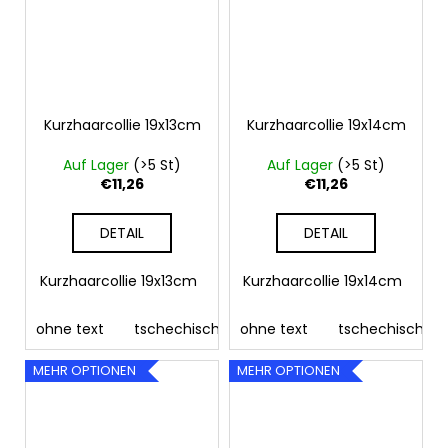
Kurzhaarcollie 19x13cm
Kurzhaarcollie 19x14cm
Auf Lager
(>5 St)
Auf Lager
(>5 St)
€11,26
€11,26
DETAIL
DETAIL
Kurzhaarcollie 19x13cm
Kurzhaarcollie 19x14cm
ohne text
tschechisch
ohne text
deutsch
englisch
tschechisch
fra
MEHR OPTIONEN
MEHR OPTIONEN