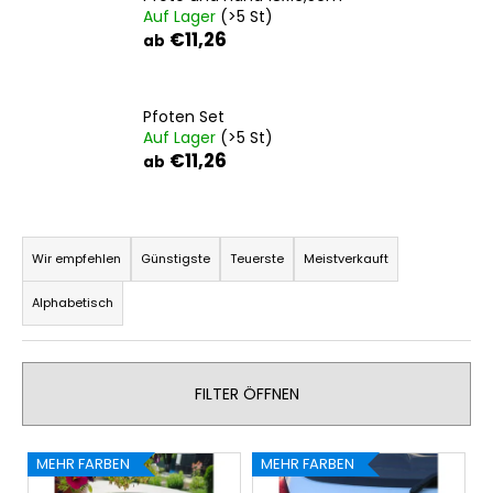
Auf Lager
(>5 St)
€11,26
ab
SUCHEN
Pfoten Set
Auf Lager
(>5 St)
€11,26
ab
W
i
r
P
e
r
Wir empfehlen
Günstigste
Teuerste
Meistverkauft
m
o
p
Alphabetisch
d
f
u
e
h
k
l
FILTER ÖFFNEN
t
e
s
n
L
o
MEHR FARBEN
MEHR FARBEN
i
r