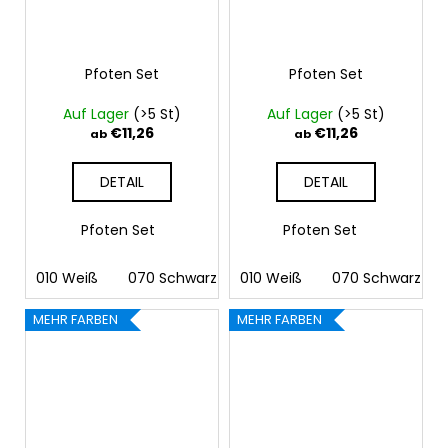
Pfoten Set
Pfoten Set
Auf Lager
(>5 St)
Auf Lager
(>5 St)
€11,26
€11,26
ab
ab
DETAIL
DETAIL
Pfoten Set
Pfoten Set
010 Weiß
070 Schwarz
010 Weiß
090 Silber
070 Schwarz
091 Gold
03
MEHR FARBEN
MEHR FARBEN