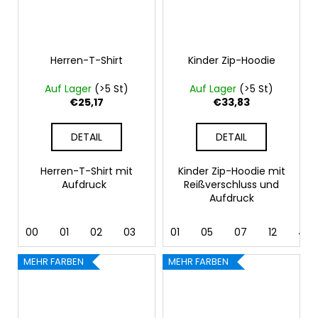
Herren-T-Shirt
Kinder Zip-Hoodie
Auf Lager
(>5 St)
Auf Lager
(>5 St)
€25,17
€33,83
DETAIL
DETAIL
Herren-T-Shirt mit
Kinder Zip-Hoodie mit
Aufdruck
Reißverschluss und
Aufdruck
00
01
02
03
04
01
05
05
06
07
07
12
08
40
MEHR FARBEN
MEHR FARBEN