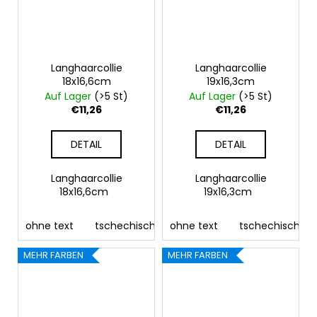
Langhaarcollie
Langhaarcollie
18x16,6cm
19x16,3cm
Auf Lager
(>5 St)
Auf Lager
(>5 St)
€11,26
€11,26
DETAIL
DETAIL
Langhaarcollie
Langhaarcollie
18x16,6cm
19x16,3cm
ohne text
tschechisch
ohne text
deutsch
englisch
tschechisch
fra
MEHR FARBEN
MEHR FARBEN