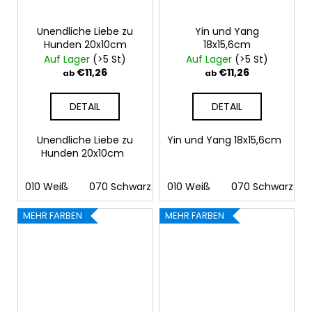
Unendliche Liebe zu
Yin und Yang
Hunden 20x10cm
18x15,6cm
Auf Lager
(>5 St)
Auf Lager
(>5 St)
€11,26
€11,26
ab
ab
DETAIL
DETAIL
Unendliche Liebe zu
Yin und Yang 18x15,6cm
Hunden 20x10cm
010 Weiß
070 Schwarz
010 Weiß
090 Silber
070 Schwarz
091 Gold
03
MEHR FARBEN
MEHR FARBEN