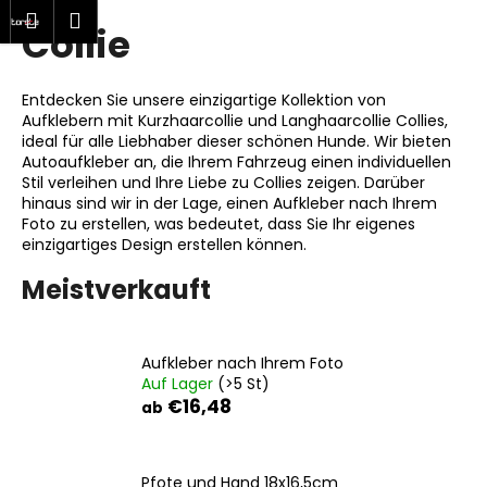
W
hen
Warenkorb
Menu
Login
Collie
Zum
a
Zurück
Zurück
Inhalt
r
springen
zum
zum
e
Entdecken Sie unsere einzigartige Kollektion von
W
n
Aufklebern mit Kurzhaarcollie und Langhaarcollie Collies,
a
ideal für alle Liebhaber dieser schönen Hunde. Wir bieten
k
Autoaufkleber an, die Ihrem Fahrzeug einen individuellen
s
o
Stil verleihen und Ihre Liebe zu Collies zeigen. Darüber
s
hinaus sind wir in der Lage, einen Aufkleber nach Ihrem
r
Foto zu erstellen, was bedeutet, dass Sie Ihr eigenes
u
b
einzigartiges Design erstellen können.
c
h
Meistverkauft
e
n
Aufkleber nach Ihrem Foto
S
Auf Lager
(>5 St)
i
€16,48
ab
e
?
Pfote und Hand 18x16,5cm