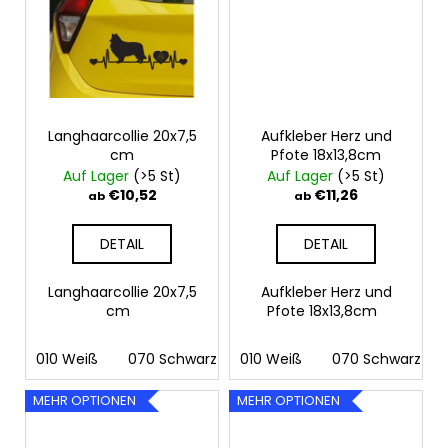
Langhaarcollie 20x7,5
Aufkleber Herz und
cm
Pfote 18x13,8cm
Auf Lager
(>5 St)
Auf Lager
(>5 St)
€10,52
€11,26
ab
ab
DETAIL
DETAIL
Langhaarcollie 20x7,5
Aufkleber Herz und
cm
Pfote 18x13,8cm
010 Weiß
070 Schwarz
010 Weiß
090 Silber
070 Schwarz
091 Gold
03
MEHR OPTIONEN
MEHR OPTIONEN