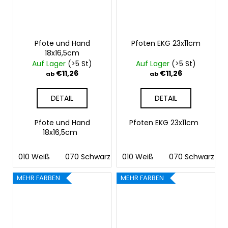
Pfote und Hand
Pfoten EKG 23x11cm
18x16,5cm
Auf Lager
(>5 St)
Auf Lager
(>5 St)
€11,26
€11,26
ab
ab
DETAIL
DETAIL
Pfote und Hand
Pfoten EKG 23x11cm
18x16,5cm
010 Weiß
070 Schwarz
010 Weiß
090 Silber
070 Schwarz
091 Gold
03
MEHR FARBEN
MEHR FARBEN