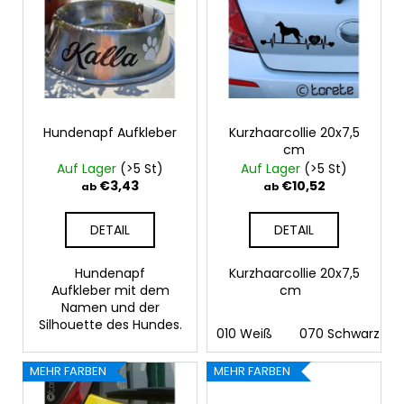
PFOTEN
s
t
SET
t
i
€11,26
e
e
d
r
e
u
r
Hundenapf Aufkleber
Kurzhaarcollie 20x7,5
n
cm
P
g
Auf Lager
(>5 St)
Auf Lager
(>5 St)
r
€3,43
€10,52
ab
ab
o
d
DETAIL
DETAIL
u
k
Hundenapf
Kurzhaarcollie 20x7,5
Aufkleber mit dem
cm
t
Namen und der
e
Silhouette des Hundes.
010 Weiß
070 Schwarz
MEHR FARBEN
MEHR FARBEN