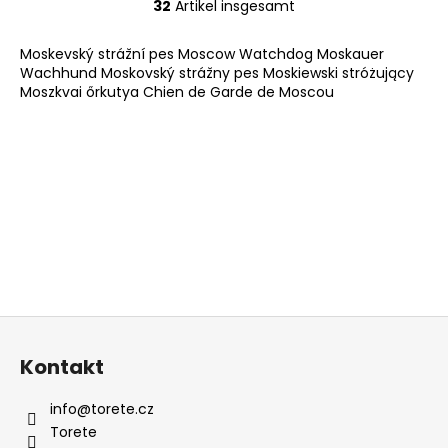
32
Artikel insgesamt
S
t
Moskevský strážní pes Moscow Watchdog Moskauer
e
Wachhund Moskovský strážny pes Moskiewski stróżujący
u
Moszkvai őrkutya Chien de Garde de Moscou
e
r
e
l
e
m
e
n
t
e
d
F
e
u
Kontakt
r
ß
L
z
i
info
@
torete.cz
e
s
Torete