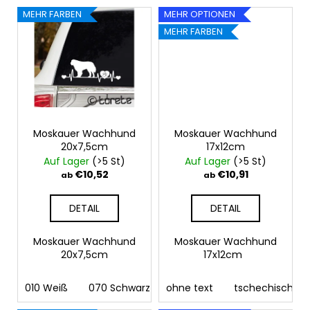
MEHR FARBEN
MEHR OPTIONEN
MEHR FARBEN
Moskauer Wachhund
Moskauer Wachhund
20x7,5cm
17x12cm
Auf Lager
(>5 St)
Auf Lager
(>5 St)
€10,52
€10,91
ab
ab
DETAIL
DETAIL
Moskauer Wachhund
Moskauer Wachhund
20x7,5cm
17x12cm
010 Weiß
070 Schwarz
ohne text
090 Silber
tschechisch
091 Gold
03