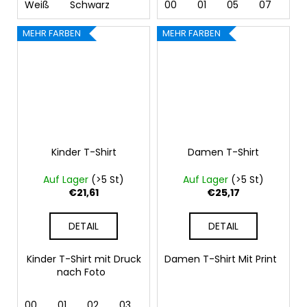
Weiß
Schwarz
00
01
05
07
10 
MEHR FARBEN
MEHR FARBEN
Kinder T-Shirt
Damen T-Shirt
Auf Lager
(>5 St)
Auf Lager
(>5 St)
€21,61
€25,17
DETAIL
DETAIL
Kinder T-Shirt mit Druck
Damen T-Shirt Mit Print
nach Foto
00
01
02
03
04
05
07
09
11