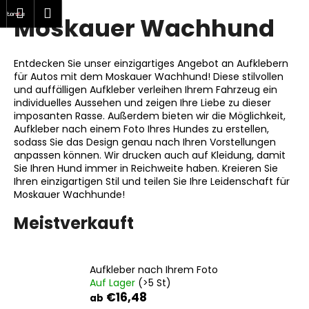
W
hen
Warenkorb
Menu
Login
Moskauer Wachhund
Zum
a
Zurück
Zurück
Inhalt
r
springen
zum
zum
e
Entdecken Sie unser einzigartiges Angebot an Aufklebern
W
n
für Autos mit dem Moskauer Wachhund! Diese stilvollen
a
und auffälligen Aufkleber verleihen Ihrem Fahrzeug ein
k
individuelles Aussehen und zeigen Ihre Liebe zu dieser
s
o
imposanten Rasse. Außerdem bieten wir die Möglichkeit,
s
Aufkleber nach einem Foto Ihres Hundes zu erstellen,
r
sodass Sie das Design genau nach Ihren Vorstellungen
u
b
anpassen können. Wir drucken auch auf Kleidung, damit
c
Sie Ihren Hund immer in Reichweite haben. Kreieren Sie
h
Ihren einzigartigen Stil und teilen Sie Ihre Leidenschaft für
Moskauer Wachhunde!
e
n
Meistverkauft
S
i
e
Aufkleber nach Ihrem Foto
Auf Lager
(>5 St)
?
€16,48
ab