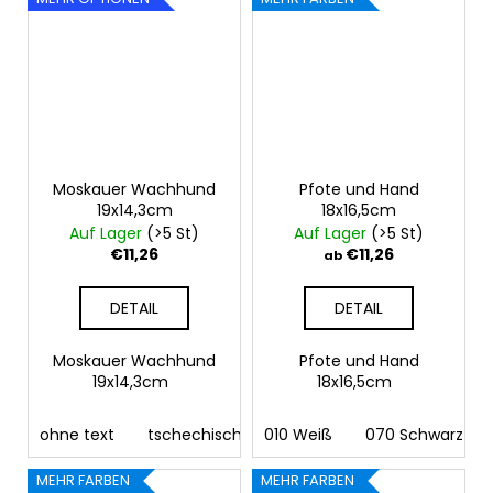
Moskauer Wachhund
Pfote und Hand
19x14,3cm
18x16,5cm
Auf Lager
(>5 St)
Auf Lager
(>5 St)
€11,26
€11,26
ab
DETAIL
DETAIL
Moskauer Wachhund
Pfote und Hand
19x14,3cm
18x16,5cm
ohne text
tschechisch
010 Weiß
deutsch
070 Schwarz
englisch
fra
MEHR FARBEN
MEHR FARBEN