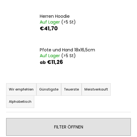
Herren Hoodie
Auf Lager
(>5 St)
SUCHEN
€41,70
W
Pfote und Hand 18x16,5cm
i
Auf Lager
(>5 St)
€11,26
r
ab
e
m
P
p
r
f
Wir empfehlen
Günstigste
Teuerste
Meistverkauft
e
o
Alphabetisch
h
d
l
u
e
k
n
FILTER ÖFFNEN
t