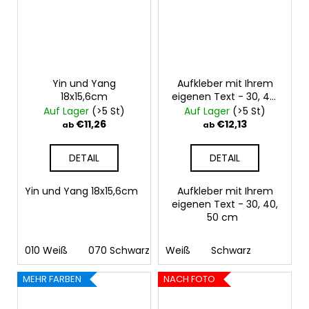
Yin und Yang
Aufkleber mit Ihrem
18x15,6cm
eigenen Text - 30, 40,
50 cm
Auf Lager
(>5 St)
Auf Lager
(>5 St)
€11,26
€12,13
ab
ab
DETAIL
DETAIL
Yin und Yang 18x15,6cm
Aufkleber mit Ihrem
eigenen Text - 30, 40,
50 cm
010 Weiß
070 Schwarz
Weiß
090 Silber
Schwarz
091 Gold
03
MEHR FARBEN
NACH FOTO