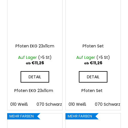
Pfoten EKG 23x11cm
Pfoten Set
Auf Lager
(>5 St)
Auf Lager
(>5 St)
€11,26
€11,26
ab
ab
DETAIL
DETAIL
Pfoten EKG 23x11cm
Pfoten Set
010 Weiß
070 Schwarz
010 Weiß
090 Silber
070 Schwarz
091 Gold
03
MEHR FARBEN
MEHR FARBEN