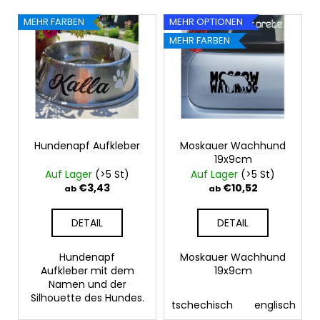
s
AUFKLEBER
L
o
NACH
MEHR FARBEN
MEHR OPTIONEN
i
IHREM
r
MEHR FARBEN
FOTO
s
t
€16,48
t
i
e
e
d
r
e
u
r
Hundenapf Aufkleber
Moskauer Wachhund
n
19x9cm
P
g
Auf Lager
(>5 St)
Auf Lager
(>5 St)
r
€3,43
€10,52
ab
ab
o
d
DETAIL
DETAIL
u
k
Hundenapf
Moskauer Wachhund
Aufkleber mit dem
19x9cm
t
Namen und der
e
Silhouette des Hundes.
tschechisch
englisch