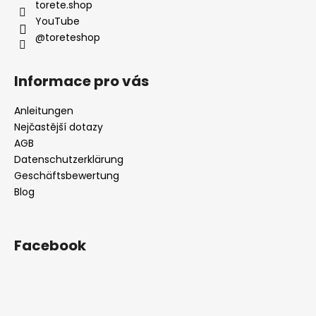
t
i
torete.shop
e
l
YouTube
@toreteshop
e
Informace pro vás
Anleitungen
Nejčastější dotazy
AGB
Datenschutzerklärung
Geschäftsbewertung
Blog
Facebook