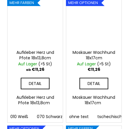
MEHR FARBEN
MEHR OPTIONEN
Aufkleber Herz und
Moskauer Wachhund
Pfote 18x13,8cm
18x17cm
Auf Lager
(>5 St)
Auf Lager
(>5 St)
€11,26
€11,26
ab
DETAIL
DETAIL
Aufkleber Herz und
Moskauer Wachhund
Pfote 18x13,8cm
18x17cm
010 Weiß
070 Schwarz
ohne text
090 Silber
tschechisch
091 Gold
03
MEHR OPTIONEN
MEHR FARBEN