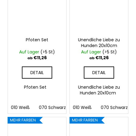
Pfoten Set
Unendliche Liebe zu
Hunden 20x10cm
Auf Lager
(>5 St)
Auf Lager
(>5 St)
€11,26
€11,26
ab
ab
DETAIL
DETAIL
Pfoten Set
Unendliche Liebe zu
Hunden 20x10cm
010 Weiß
070 Schwarz
010 Weiß
090 Silber
070 Schwarz
091 Gold
03
MEHR FARBEN
MEHR FARBEN