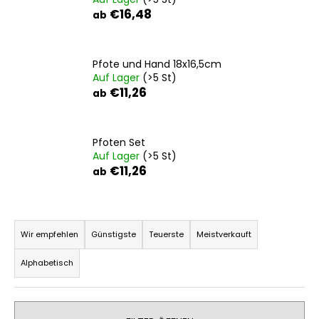
€16,48
ab
SUCHEN
Pfote und Hand 18x16,5cm
Auf Lager
(>5 St)
€11,26
ab
W
i
Pfoten Set
r
Auf Lager
(>5 St)
e
€11,26
ab
m
p
f
P
e
r
Wir empfehlen
Günstigste
Teuerste
Meistverkauft
h
o
l
Alphabetisch
d
e
n
u
k