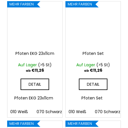
MEHR FARBEN
MEHR FARBEN
Pfoten EKG 23x11cm
Pfoten Set
Auf Lager
(>5 St)
Auf Lager
(>5 St)
€11,26
€11,26
ab
ab
DETAIL
DETAIL
Pfoten EKG 23x11cm
Pfoten Set
010 Weiß
070 Schwarz
010 Weiß
090 Silber
070 Schwarz
091 Gold
03
MEHR FARBEN
MEHR FARBEN