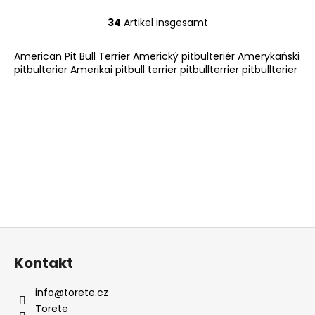
34
Artikel insgesamt
S
t
American Pit Bull Terrier Americký pitbulteriér Amerykański
e
pitbulterier Amerikai pitbull terrier pitbullterrier pitbullterier
u
e
r
e
l
e
m
e
n
t
e
F
d
u
e
Kontakt
ß
r
z
L
info
@
torete.cz
e
i
Torete