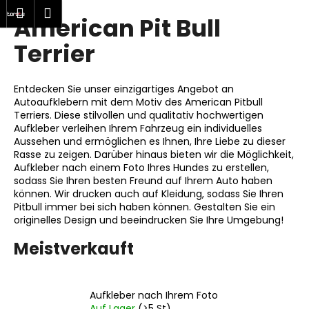
W
hen
Warenkorb
Menu
Login
American Pit Bull
Zum
a
Zurück
Zurück
Inhalt
r
Terrier
springen
zum
zum
e
W
n
Entdecken Sie unser einzigartiges Angebot an
a
k
Autoaufklebern mit dem Motiv des American Pitbull
s
o
Terriers. Diese stilvollen und qualitativ hochwertigen
s
Aufkleber verleihen Ihrem Fahrzeug ein individuelles
r
Aussehen und ermöglichen es Ihnen, Ihre Liebe zu dieser
u
b
Rasse zu zeigen. Darüber hinaus bieten wir die Möglichkeit,
c
Aufkleber nach einem Foto Ihres Hundes zu erstellen,
h
sodass Sie Ihren besten Freund auf Ihrem Auto haben
können. Wir drucken auch auf Kleidung, sodass Sie Ihren
e
Pitbull immer bei sich haben können. Gestalten Sie ein
n
originelles Design und beeindrucken Sie Ihre Umgebung!
S
Meistverkauft
i
e
?
Aufkleber nach Ihrem Foto
Auf Lager
(>5 St)