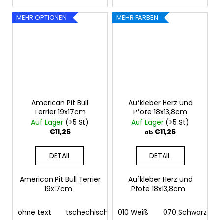
MEHR OPTIONEN
MEHR FARBEN
American Pit Bull
Aufkleber Herz und
Terrier 19x17cm
Pfote 18x13,8cm
Auf Lager
(>5 St)
Auf Lager
(>5 St)
€11,26
€11,26
ab
DETAIL
DETAIL
American Pit Bull Terrier
Aufkleber Herz und
19x17cm
Pfote 18x13,8cm
ohne text
tschechisch
010 Weiß
deutsch
070 Schwarz
englisch
fra