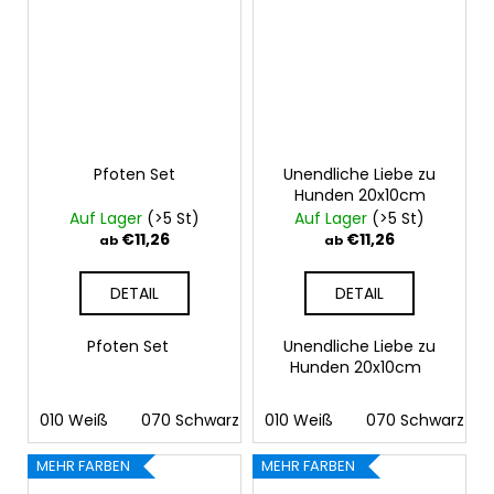
Pfoten Set
Unendliche Liebe zu
Hunden 20x10cm
Auf Lager
(>5 St)
Auf Lager
(>5 St)
€11,26
€11,26
ab
ab
DETAIL
DETAIL
Pfoten Set
Unendliche Liebe zu
Hunden 20x10cm
010 Weiß
070 Schwarz
010 Weiß
090 Silber
070 Schwarz
091 Gold
03
MEHR FARBEN
MEHR FARBEN