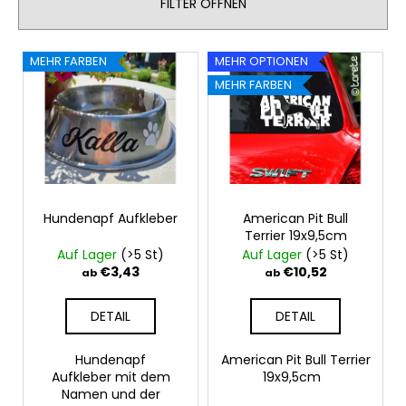
FILTER ÖFFNEN
t
PFOTEN
SET
s
L
€11,26
o
MEHR FARBEN
MEHR OPTIONEN
i
r
MEHR FARBEN
s
t
t
i
e
e
d
r
e
u
r
Hundenapf Aufkleber
American Pit Bull
n
Terrier 19x9,5cm
P
g
Auf Lager
(>5 St)
Auf Lager
(>5 St)
r
€3,43
€10,52
ab
ab
o
d
DETAIL
DETAIL
u
k
Hundenapf
American Pit Bull Terrier
Aufkleber mit dem
19x9,5cm
t
Namen und der