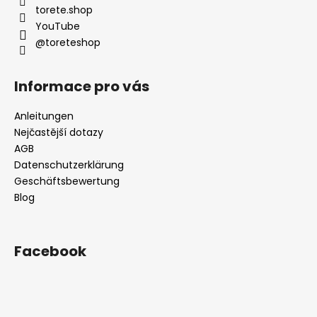
s
i
torete.shop
t
l
YouTube
e
@toreteshop
e
Informace pro vás
Anleitungen
Nejčastější dotazy
AGB
Datenschutzerklärung
Geschäftsbewertung
Blog
Facebook