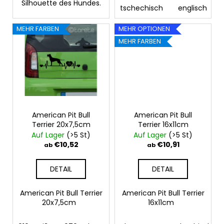
e
Silhouette des Hundes.
tschechisch
englisch
MEHR FARBEN
MEHR OPTIONEN
MEHR FARBEN
American Pit Bull
American Pit Bull
Terrier 20x7,5cm
Terrier 16x11cm
Auf Lager
(>5 St)
Auf Lager
(>5 St)
€10,52
€10,91
ab
ab
DETAIL
DETAIL
American Pit Bull Terrier
American Pit Bull Terrier
20x7,5cm
16x11cm