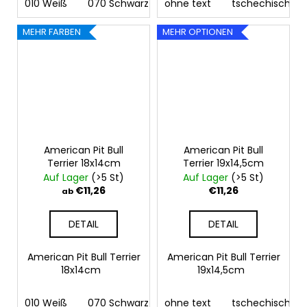
010 Weiß
070 Schwarz
ohne text
090 Silber
tschechisch
091 Gold
03
MEHR FARBEN
MEHR OPTIONEN
American Pit Bull
American Pit Bull
Terrier 18x14cm
Terrier 19x14,5cm
Auf Lager
(>5 St)
Auf Lager
(>5 St)
€11,26
€11,26
ab
DETAIL
DETAIL
American Pit Bull Terrier
American Pit Bull Terrier
18x14cm
19x14,5cm
010 Weiß
070 Schwarz
ohne text
090 Silber
tschechisch
091 Gold
03