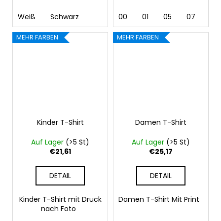
Weiß
Schwarz
00
01
05
07
10 
MEHR FARBEN
MEHR FARBEN
Kinder T-Shirt
Damen T-Shirt
Auf Lager
(>5 St)
Auf Lager
(>5 St)
€21,61
€25,17
DETAIL
DETAIL
Kinder T-Shirt mit Druck
Damen T-Shirt Mit Print
nach Foto