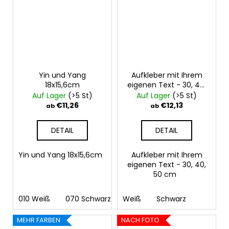
Yin und Yang
Aufkleber mit Ihrem
18x15,6cm
eigenen Text - 30, 40,
50 cm
Auf Lager
(>5 St)
Auf Lager
(>5 St)
€11,26
€12,13
ab
ab
DETAIL
DETAIL
Yin und Yang 18x15,6cm
Aufkleber mit Ihrem
eigenen Text - 30, 40,
50 cm
010 Weiß
070 Schwarz
Weiß
090 Silber
Schwarz
091 Gold
03
MEHR FARBEN
NACH FOTO