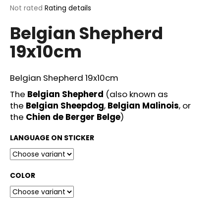
The
Not rated
Rating details
i
average
n
Belgian Shepherd
product
g
rating
19x10cm
is
f
0,0
o
out
of
r
Belgian Shepherd 19x10cm
5
?
stars.
The
Belgian Shepherd
(also known as
the
Belgian Sheepdog
,
Belgian Malinois
, or
the
Chien de Berger Belge
)
LANGUAGE ON STICKER
SEARCH
COLOR
W
e
r
e