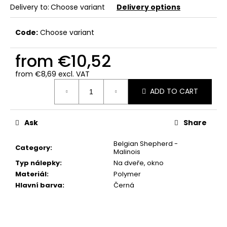
c
Delivery to:
Choose variant
Delivery options
o
m
Code:
Choose variant
m
e
from
€10,52
n
d
from
€8,69
excl. VAT
Measure
ADD TO CART
price:
PAWS
€11,26
Ask
Share
Belgian Shepherd -
Category
:
Malinois
Typ nálepky
:
Na dveře, okno
Materiál
:
Polymer
Hlavní barva
:
Černá