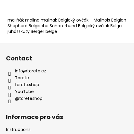
maliňák malina malinak Belgický ovčák – Malinois Belgian
Shepherd Belgische Schäferhund Belgický ovčiak Belga
juhászkuty Berger belge
F
o
Contact
o
t
info
@
torete.cz
e
Torete
r
torete.shop
YouTube
@toreteshop
Informace pro vás
Instructions